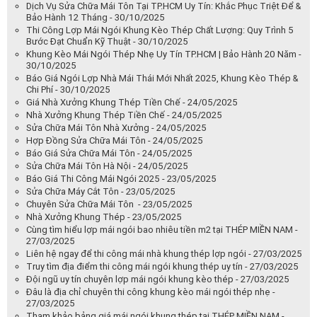
Dịch Vụ Sửa Chữa Mái Tôn Tại TP.HCM Uy Tín: Khắc Phục Triệt Để &
Bảo Hành 12 Tháng - 30/10/2025
Thi Công Lợp Mái Ngói Khung Kèo Thép Chất Lượng: Quy Trình 5
Bước Đạt Chuẩn Kỹ Thuật - 30/10/2025
Khung Kèo Mái Ngói Thép Nhẹ Uy Tín TP.HCM | Bảo Hành 20 Năm -
30/10/2025
Báo Giá Ngói Lợp Nhà Mái Thái Mới Nhất 2025, Khung Kèo Thép &
Chi Phí - 30/10/2025
Giá Nhà Xưởng Khung Thép Tiền Chế - 24/05/2025
Nhà Xưởng Khung Thép Tiền Chế - 24/05/2025
Sửa Chữa Mái Tôn Nhà Xưởng - 24/05/2025
Hợp Đồng Sửa Chữa Mái Tôn - 24/05/2025
Báo Giá Sửa Chữa Mái Tôn - 24/05/2025
Sửa Chữa Mái Tôn Hà Nội - 24/05/2025
Báo Giá Thi Công Mái Ngói 2025 - 23/05/2025
Sửa Chữa Máy Cắt Tôn - 23/05/2025
Chuyên Sửa Chữa Mái Tôn - 23/05/2025
Nhà Xưởng Khung Thép - 23/05/2025
Cùng tìm hiểu lợp mái ngói bao nhiêu tiền m2 tại THÉP MIỀN NAM -
27/03/2025
Liên hệ ngay để thi công mái nhà khung thép lợp ngói - 27/03/2025
Truy tìm địa điểm thi công mái ngói khung thép uy tín - 27/03/2025
Đội ngũ uy tín chuyên lợp mái ngói khung kèo thép - 27/03/2025
Đâu là địa chỉ chuyên thi công khung kèo mái ngói thép nhẹ -
27/03/2025
Tham khảo bảng giá mái ngói khung thép tại THÉP MIỀN NAM -