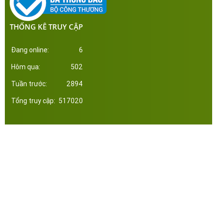
THỐNG KÊ TRUY CẬP
Đang online:
6
Hôm qua:
502
Tuần trước:
2894
Tổng truy cập:
517020
Công ty Cổ Phần Đầu Tư Xây Dựng Thép Miền Nam. Phát triển web bởi tltvietnam.vn
Online:
6
|
Tháng:
3888
|
Tổng:
517020