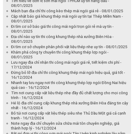
Tìm hiểu về đơn vị sơn mái ngói TPHCM uy tín hàng đầu -
08/01/2025
Mách bạn địa chỉ thi công kèo thép mái ngói giá rẻ - 08/01/2025
Cập nhật báo giá khung thép mái ngói uy tín tại Thép Miền Nam -
08/01/2025
Đi tìm cơ sở báo giá thi công mái ngói trọn gói rẻ mà uy tín -
08/01/2025
Địa chỉ nào uy tín thi công khung thép nhà xưởng Biên Hòa -
08/01/2025
Đi tìm cơ sở chuyên phân phối vật liệu thép nhẹ uy tín - 08/01/2025
Khám phá công ty chuyên thi công khung thép lợp ngói -
08/01/2025
Lưu ngay địa chỉ nhận thi công mái ngói giá rẻ, tiết kiệm chi phí -
17/12/2024
Đừng bỏ lỡ địa chỉ thi công khung thép mái ngói hiệu quả, giá tốt -
16/12/2024
Nhanh tay lưu ngay nơi thi công khung thép lợp ngói Đồng Nai hiệu
quả cao - 16/12/2024
Tìm nơi cung cấp vật liệu thép nhẹ đầy đủ chất lượng cho mọi công
trình - 16/12/2024
Hé lộ địa chỉ cung cấp khung thép nhà xưởng Biên Hòa đáng tin cậy
nhất - 16/12/2024
Bỏ túi nơi cung cấp vật liệu thép siêu nhẹ Thủ Dầu Một giá cả cạnh
tranh - 16/12/2024
Note ngay địa chỉ chuyên sửa chữa mái tôn chuyên nghiệp, giá
thành hợp lý - 16/12/2024
Bật mí đơn vị thi công sơn mái ngói Tân Uyên kinh nghiệm lâu năm,