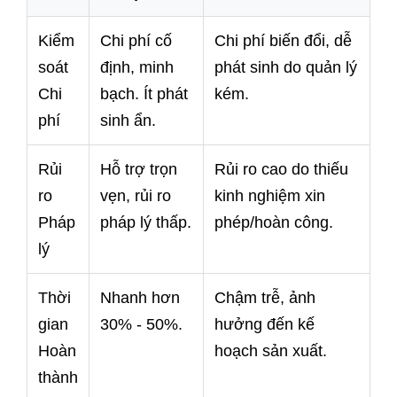
Kiểm
Chi phí cố
Chi phí biến đổi, dễ
soát
định, minh
phát sinh do quản lý
Chi
bạch. Ít phát
kém.
phí
sinh ẩn.
Rủi
Hỗ trợ trọn
Rủi ro cao do thiếu
ro
vẹn, rủi ro
kinh nghiệm xin
Pháp
pháp lý thấp.
phép/hoàn công.
lý
Thời
Nhanh hơn
Chậm trễ, ảnh
gian
30% - 50%.
hưởng đến kế
Hoàn
hoạch sản xuất.
thành