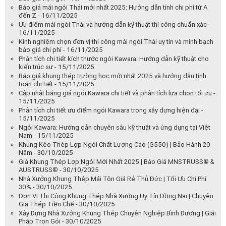
Báo giá mái ngói Thái mới nhất 2025: Hướng dẫn tính chi phí từ A
đến Z - 16/11/2025
Ưu điểm mái ngói Thái và hướng dẫn kỹ thuật thi công chuẩn xác -
16/11/2025
Kinh nghiệm chọn đơn vị thi công mái ngói Thái uy tín và minh bạch
báo giá chi phí - 16/11/2025
Phân tích chi tiết kích thước ngói Kawara: Hướng dẫn kỹ thuật cho
kiến trúc sư - 15/11/2025
Báo giá khung thép trường học mới nhất 2025 và hướng dẫn tính
toán chi tiết - 15/11/2025
Cập nhật bảng giá ngói Kawara chi tiết và phân tích lựa chọn tối ưu -
15/11/2025
Phân tích chi tiết ưu điểm ngói Kawara trong xây dựng hiện đại -
15/11/2025
Ngói Kawara: Hướng dẫn chuyên sâu kỹ thuật và ứng dụng tại Việt
Nam - 15/11/2025
Khung Kèo Thép Lợp Ngói Chất Lượng Cao (G550) | Bảo Hành 20
Năm - 30/10/2025
Giá Khung Thép Lợp Ngói Mới Nhất 2025 | Báo Giá MNSTRUSS® &
AUSTRUSS® - 30/10/2025
Nhà Xưởng Khung Thép Mái Tôn Giá Rẻ Thủ Đức | Tối Ưu Chi Phí
30% - 30/10/2025
Đơn Vị Thi Công Khung Thép Nhà Xưởng Uy Tín Đồng Nai | Chuyên
Gia Thép Tiền Chế - 30/10/2025
Xây Dựng Nhà Xưởng Khung Thép Chuyên Nghiệp Bình Dương | Giải
Pháp Trọn Gói - 30/10/2025