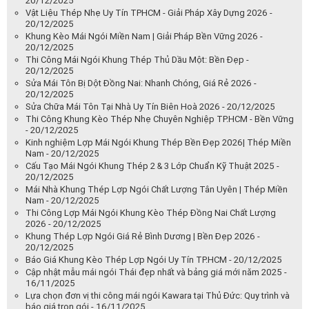
20/12/2025
Vật Liệu Thép Nhẹ Uy Tín TPHCM - Giải Pháp Xây Dựng 2026 -
20/12/2025
Khung Kèo Mái Ngói Miền Nam | Giải Pháp Bền Vững 2026 -
20/12/2025
Thi Công Mái Ngói Khung Thép Thủ Dầu Một: Bền Đẹp -
20/12/2025
Sửa Mái Tôn Bị Dột Đồng Nai: Nhanh Chóng, Giá Rẻ 2026 -
20/12/2025
Sửa Chữa Mái Tôn Tại Nhà Uy Tín Biên Hoà 2026 - 20/12/2025
Thi Công Khung Kèo Thép Nhẹ Chuyên Nghiệp TP.HCM - Bền Vững
- 20/12/2025
Kinh nghiệm Lợp Mái Ngói Khung Thép Bền Đẹp 2026| Thép Miền
Nam - 20/12/2025
Cấu Tạo Mái Ngói Khung Thép 2 & 3 Lớp Chuẩn Kỹ Thuật 2025 -
20/12/2025
Mái Nhà Khung Thép Lợp Ngói Chất Lượng Tân Uyên | Thép Miền
Nam - 20/12/2025
Thi Công Lợp Mái Ngói Khung Kèo Thép Đồng Nai Chất Lượng
2026 - 20/12/2025
Khung Thép Lợp Ngói Giá Rẻ Bình Dương | Bền Đẹp 2026 -
20/12/2025
Báo Giá Khung Kèo Thép Lợp Ngói Uy Tín TP.HCM - 20/12/2025
Cập nhật mẫu mái ngói Thái đẹp nhất và bảng giá mới năm 2025 -
16/11/2025
Lựa chọn đơn vị thi công mái ngói Kawara tại Thủ Đức: Quy trình và
báo giá trọn gói - 16/11/2025