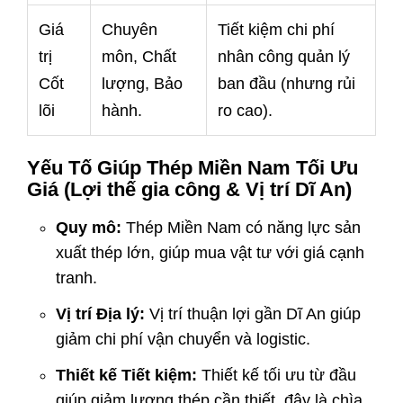
Giá
Chuyên
Tiết kiệm chi phí
trị
môn, Chất
nhân công quản lý
Cốt
lượng, Bảo
ban đầu (nhưng rủi
lõi
hành.
ro cao).
Yếu Tố Giúp Thép Miền Nam Tối Ưu
Giá (Lợi thế gia công & Vị trí Dĩ An)
Quy mô:
Thép Miền Nam có năng lực sản
xuất thép lớn, giúp mua vật tư với giá cạnh
tranh.
Vị trí Địa lý:
Vị trí thuận lợi gần Dĩ An giúp
giảm chi phí vận chuyển và logistic.
Thiết kế Tiết kiệm:
Thiết kế tối ưu từ đầu
giúp giảm lượng thép cần thiết, đây là chìa