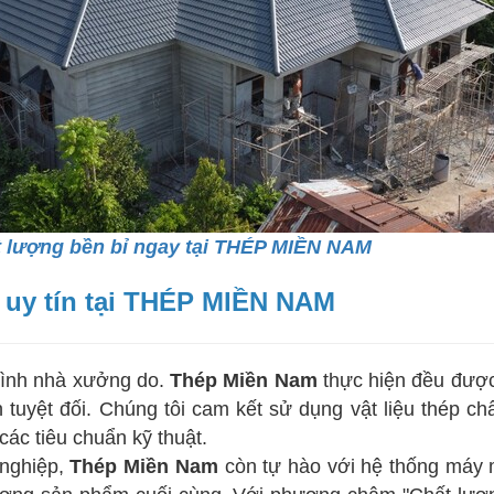
t lượng bền bỉ ngay tại THÉP MIỀN NAM
 uy tín tại THÉP MIỀN NAM
rình nhà xưởng do.
Thép Miền Nam
thực hiện đều được 
tuyệt đối. Chúng tôi cam kết sử dụng vật liệu thép ch
các tiêu chuẩn kỹ thuật.
nghiệp,
Thép Miền Nam
còn tự hào với hệ thống máy mó