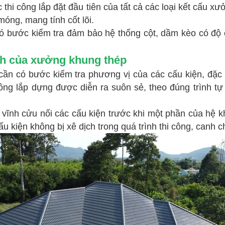
i công lắp đặt đầu tiên của tất cả các loại kết cấu xư
óng, mang tính cốt lõi.
bước kiểm tra đảm bảo hệ thống cột, dầm kèo có độ ch
nh của xưởng khung thép
n có bước kiểm tra phương vị của các cấu kiện, đặc b
công lắp dựng được diễn ra suôn sẻ, theo đúng trình tự
vĩnh cửu nối các cấu kiện trước khi một phần của hệ
cấu kiện không bị xê dịch trong quá trình thi công, canh 