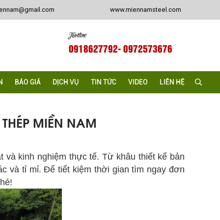
iennam@gmail.com
www.miennamsteel.com
Hotline
0918627792
- 0972573676
N
BÁO GIÁ
DỊCH VỤ
TIN TỨC
VIDEO
LIÊN HỆ
 THÉP MIỀN NAM
 và kinh nghiệm thực tế. Từ khâu thiết kế bản
c và tỉ mỉ. Để tiết kiệm thời gian tìm ngay đơn
hé!