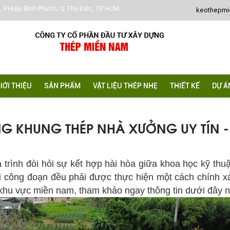
, P.Hiệp Bình Phước, Q.Thủ Đức, TP HCM
keothepm
IỚI THIỆU
SẢN PHẨM
VẬT LIỆU THÉP NHẸ
THIẾT KẾ
DỰ Á
NG KHUNG THÉP NHÀ XƯỞNG UY TÍN -
nh đòi hỏi sự kết hợp hài hòa giữa khoa học kỹ thuật
ỗi công đoạn đều phải được thực hiện một cách chính xá
 khu vực miền nam, tham khảo ngay thông tin dưới đây n