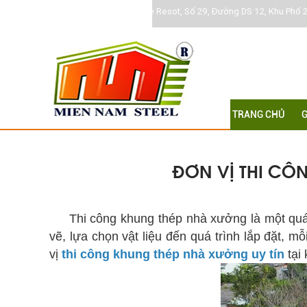
Khu DC Jamona Home Resot, Số 29, Đường DS 12, Khu Phố 2
TRANG CHỦ
G
ĐƠN VỊ THI CÔ
thi công khung thép nhà xưởng uy tín
Thi công khung thép nhà xưởng là một quá trì
vẽ, lựa chọn vật liệu đến quá trình lắp đặt, m
vị
thi công khung thép nhà xưởng uy tín
tại