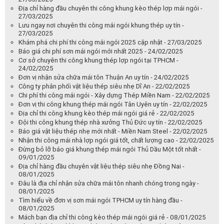
Địa chỉ hàng đầu chuyên thi công khung kèo thép lợp mái ngói -
27/03/2025
Lưu ngay nơi chuyên thi công mái ngói khung thép uy tín -
27/03/2025
Khám phá chi phí thi công mái ngói 2025 cập nhật - 27/03/2025
Báo giá chi phí sơn mái ngói mới nhất 2025 - 24/02/2025
Cơ sở chuyên thi công khung thép lợp ngói tại TPHCM -
24/02/2025
Đơn vị nhận sửa chữa mái tôn Thuận An uy tín - 24/02/2025
Công ty phân phối vật liệu thép siêu nhẹ Dĩ An - 22/02/2025
Chi phí thi công mái ngói - Xây dựng Thép Miền Nam - 22/02/2025
Đơn vị thi công khung thép mái ngói Tân Uyên uy tín - 22/02/2025
Địa chỉ thi công khung kèo thép mái ngói giá rẻ - 22/02/2025
Đội thi công khung thép nhà xưởng Thủ Đức uy tín - 22/02/2025
Báo giá vật liệu thép nhẹ mới nhất - Miền Nam Steel - 22/02/2025
Nhận thi công mái nhà lợp ngói giá tốt, chất lượng cao - 22/02/2025
Đừng bỏ lỡ báo giá khung thép mái ngói Thủ Dầu Một tốt nhất -
09/01/2025
Địa chỉ hàng đầu chuyên vật liệu thép siêu nhẹ Đồng Nai -
08/01/2025
Đâu là địa chỉ nhận sửa chữa mái tôn nhanh chóng trong ngày -
08/01/2025
Tìm hiểu về đơn vị sơn mái ngói TPHCM uy tín hàng đầu -
08/01/2025
Mách bạn địa chỉ thi công kèo thép mái ngói giá rẻ - 08/01/2025