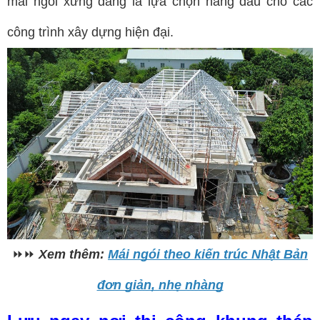
mái ngói xứng đáng là lựa chọn hàng đầu cho các
công trình xây dựng hiện đại.
⏩⏩
Xem thêm:
Mái ngói theo kiến trúc Nhật Bản
đơn giản, nhẹ nhàng