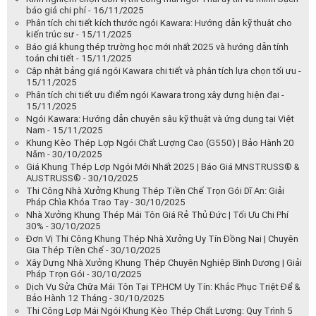
báo giá chi phí - 16/11/2025
Phân tích chi tiết kích thước ngói Kawara: Hướng dẫn kỹ thuật cho
kiến trúc sư - 15/11/2025
Báo giá khung thép trường học mới nhất 2025 và hướng dẫn tính
toán chi tiết - 15/11/2025
Cập nhật bảng giá ngói Kawara chi tiết và phân tích lựa chọn tối ưu -
15/11/2025
Phân tích chi tiết ưu điểm ngói Kawara trong xây dựng hiện đại -
15/11/2025
Ngói Kawara: Hướng dẫn chuyên sâu kỹ thuật và ứng dụng tại Việt
Nam - 15/11/2025
Khung Kèo Thép Lợp Ngói Chất Lượng Cao (G550) | Bảo Hành 20
Năm - 30/10/2025
Giá Khung Thép Lợp Ngói Mới Nhất 2025 | Báo Giá MNSTRUSS® &
AUSTRUSS® - 30/10/2025
Thi Công Nhà Xưởng Khung Thép Tiền Chế Trọn Gói Dĩ An: Giải
Pháp Chìa Khóa Trao Tay - 30/10/2025
Nhà Xưởng Khung Thép Mái Tôn Giá Rẻ Thủ Đức | Tối Ưu Chi Phí
30% - 30/10/2025
Đơn Vị Thi Công Khung Thép Nhà Xưởng Uy Tín Đồng Nai | Chuyên
Gia Thép Tiền Chế - 30/10/2025
Xây Dựng Nhà Xưởng Khung Thép Chuyên Nghiệp Bình Dương | Giải
Pháp Trọn Gói - 30/10/2025
Dịch Vụ Sửa Chữa Mái Tôn Tại TP.HCM Uy Tín: Khắc Phục Triệt Để &
Bảo Hành 12 Tháng - 30/10/2025
Thi Công Lợp Mái Ngói Khung Kèo Thép Chất Lượng: Quy Trình 5