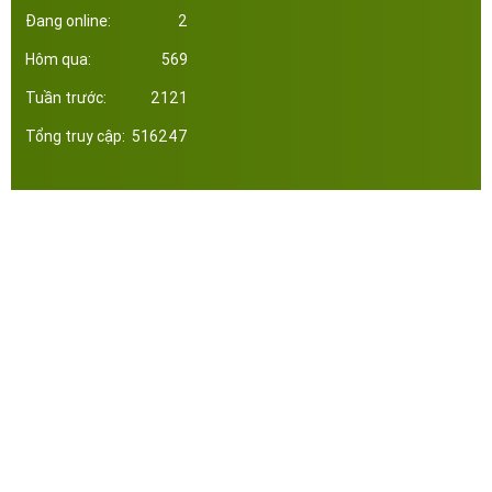
Đang online:
2
Hôm qua:
569
Tuần trước:
2121
Tổng truy cập:
516247
Công ty Cổ Phần Đầu Tư Xây Dựng Thép Miền Nam. Phát triển web bởi tltvietnam.vn
Online:
2
|
Tháng:
3115
|
Tổng:
516247