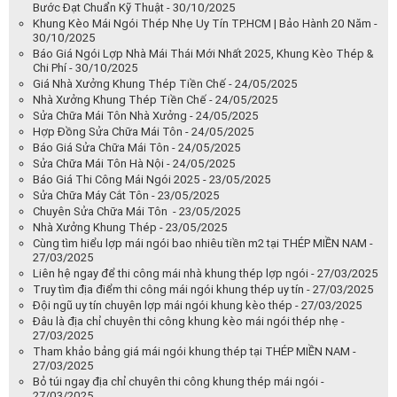
Bước Đạt Chuẩn Kỹ Thuật - 30/10/2025
Khung Kèo Mái Ngói Thép Nhẹ Uy Tín TP.HCM | Bảo Hành 20 Năm -
30/10/2025
Báo Giá Ngói Lợp Nhà Mái Thái Mới Nhất 2025, Khung Kèo Thép &
Chi Phí - 30/10/2025
Giá Nhà Xưởng Khung Thép Tiền Chế - 24/05/2025
Nhà Xưởng Khung Thép Tiền Chế - 24/05/2025
Sửa Chữa Mái Tôn Nhà Xưởng - 24/05/2025
Hợp Đồng Sửa Chữa Mái Tôn - 24/05/2025
Báo Giá Sửa Chữa Mái Tôn - 24/05/2025
Sửa Chữa Mái Tôn Hà Nội - 24/05/2025
Báo Giá Thi Công Mái Ngói 2025 - 23/05/2025
Sửa Chữa Máy Cắt Tôn - 23/05/2025
Chuyên Sửa Chữa Mái Tôn - 23/05/2025
Nhà Xưởng Khung Thép - 23/05/2025
Cùng tìm hiểu lợp mái ngói bao nhiêu tiền m2 tại THÉP MIỀN NAM -
27/03/2025
Liên hệ ngay để thi công mái nhà khung thép lợp ngói - 27/03/2025
Truy tìm địa điểm thi công mái ngói khung thép uy tín - 27/03/2025
Đội ngũ uy tín chuyên lợp mái ngói khung kèo thép - 27/03/2025
Đâu là địa chỉ chuyên thi công khung kèo mái ngói thép nhẹ -
27/03/2025
Tham khảo bảng giá mái ngói khung thép tại THÉP MIỀN NAM -
27/03/2025
Bỏ túi ngay địa chỉ chuyên thi công khung thép mái ngói -
27/03/2025