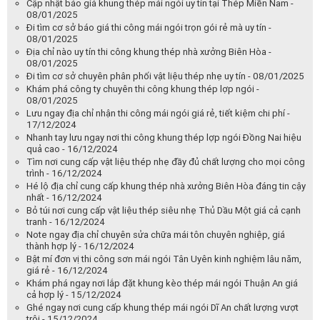
Cập nhật báo giá khung thép mái ngói uy tín tại Thép Miền Nam -
08/01/2025
Đi tìm cơ sở báo giá thi công mái ngói trọn gói rẻ mà uy tín -
08/01/2025
Địa chỉ nào uy tín thi công khung thép nhà xưởng Biên Hòa -
08/01/2025
Đi tìm cơ sở chuyên phân phối vật liệu thép nhẹ uy tín - 08/01/2025
Khám phá công ty chuyên thi công khung thép lợp ngói -
08/01/2025
Lưu ngay địa chỉ nhận thi công mái ngói giá rẻ, tiết kiệm chi phí -
17/12/2024
Nhanh tay lưu ngay nơi thi công khung thép lợp ngói Đồng Nai hiệu
quả cao - 16/12/2024
Tìm nơi cung cấp vật liệu thép nhẹ đầy đủ chất lượng cho mọi công
trình - 16/12/2024
Hé lộ địa chỉ cung cấp khung thép nhà xưởng Biên Hòa đáng tin cậy
nhất - 16/12/2024
Bỏ túi nơi cung cấp vật liệu thép siêu nhẹ Thủ Dầu Một giá cả cạnh
tranh - 16/12/2024
Note ngay địa chỉ chuyên sửa chữa mái tôn chuyên nghiệp, giá
thành hợp lý - 16/12/2024
Bật mí đơn vị thi công sơn mái ngói Tân Uyên kinh nghiệm lâu năm,
giá rẻ - 16/12/2024
Khám phá ngay nơi lắp đặt khung kèo thép mái ngói Thuận An giá
cả hợp lý - 15/12/2024
Ghé ngay nơi cung cấp khung thép mái ngói Dĩ An chất lượng vượt
trội - 15/12/2024