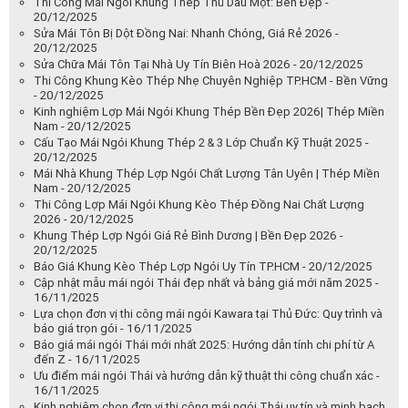
Thi Công Mái Ngói Khung Thép Thủ Dầu Một: Bền Đẹp -
20/12/2025
Sửa Mái Tôn Bị Dột Đồng Nai: Nhanh Chóng, Giá Rẻ 2026 -
20/12/2025
Sửa Chữa Mái Tôn Tại Nhà Uy Tín Biên Hoà 2026 - 20/12/2025
Thi Công Khung Kèo Thép Nhẹ Chuyên Nghiệp TP.HCM - Bền Vững
- 20/12/2025
Kinh nghiệm Lợp Mái Ngói Khung Thép Bền Đẹp 2026| Thép Miền
Nam - 20/12/2025
Cấu Tạo Mái Ngói Khung Thép 2 & 3 Lớp Chuẩn Kỹ Thuật 2025 -
20/12/2025
Mái Nhà Khung Thép Lợp Ngói Chất Lượng Tân Uyên | Thép Miền
Nam - 20/12/2025
Thi Công Lợp Mái Ngói Khung Kèo Thép Đồng Nai Chất Lượng
2026 - 20/12/2025
Khung Thép Lợp Ngói Giá Rẻ Bình Dương | Bền Đẹp 2026 -
20/12/2025
Báo Giá Khung Kèo Thép Lợp Ngói Uy Tín TP.HCM - 20/12/2025
Cập nhật mẫu mái ngói Thái đẹp nhất và bảng giá mới năm 2025 -
16/11/2025
Lựa chọn đơn vị thi công mái ngói Kawara tại Thủ Đức: Quy trình và
báo giá trọn gói - 16/11/2025
Báo giá mái ngói Thái mới nhất 2025: Hướng dẫn tính chi phí từ A
đến Z - 16/11/2025
Ưu điểm mái ngói Thái và hướng dẫn kỹ thuật thi công chuẩn xác -
16/11/2025
Kinh nghiệm chọn đơn vị thi công mái ngói Thái uy tín và minh bạch