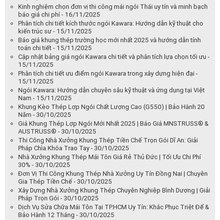
Kinh nghiệm chọn đơn vị thi công mái ngói Thái uy tín và minh bạch
báo giá chi phí - 16/11/2025
Phân tích chi tiết kích thước ngói Kawara: Hướng dẫn kỹ thuật cho
kiến trúc sư - 15/11/2025
Báo giá khung thép trường học mới nhất 2025 và hướng dẫn tính
toán chi tiết - 15/11/2025
Cập nhật bảng giá ngói Kawara chi tiết và phân tích lựa chọn tối ưu -
15/11/2025
Phân tích chi tiết ưu điểm ngói Kawara trong xây dựng hiện đại -
15/11/2025
Ngói Kawara: Hướng dẫn chuyên sâu kỹ thuật và ứng dụng tại Việt
Nam - 15/11/2025
Khung Kèo Thép Lợp Ngói Chất Lượng Cao (G550) | Bảo Hành 20
Năm - 30/10/2025
Giá Khung Thép Lợp Ngói Mới Nhất 2025 | Báo Giá MNSTRUSS® &
AUSTRUSS® - 30/10/2025
Thi Công Nhà Xưởng Khung Thép Tiền Chế Trọn Gói Dĩ An: Giải
Pháp Chìa Khóa Trao Tay - 30/10/2025
Nhà Xưởng Khung Thép Mái Tôn Giá Rẻ Thủ Đức | Tối Ưu Chi Phí
30% - 30/10/2025
Đơn Vị Thi Công Khung Thép Nhà Xưởng Uy Tín Đồng Nai | Chuyên
Gia Thép Tiền Chế - 30/10/2025
Xây Dựng Nhà Xưởng Khung Thép Chuyên Nghiệp Bình Dương | Giải
Pháp Trọn Gói - 30/10/2025
Dịch Vụ Sửa Chữa Mái Tôn Tại TP.HCM Uy Tín: Khắc Phục Triệt Để &
Bảo Hành 12 Tháng - 30/10/2025