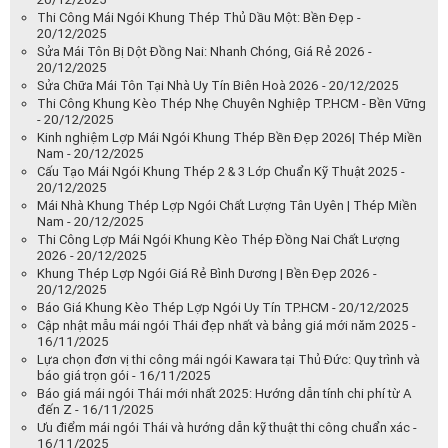
Thi Công Mái Ngói Khung Thép Thủ Dầu Một: Bền Đẹp -
20/12/2025
Sửa Mái Tôn Bị Dột Đồng Nai: Nhanh Chóng, Giá Rẻ 2026 -
20/12/2025
Sửa Chữa Mái Tôn Tại Nhà Uy Tín Biên Hoà 2026 - 20/12/2025
Thi Công Khung Kèo Thép Nhẹ Chuyên Nghiệp TP.HCM - Bền Vững
- 20/12/2025
Kinh nghiệm Lợp Mái Ngói Khung Thép Bền Đẹp 2026| Thép Miền
Nam - 20/12/2025
Cấu Tạo Mái Ngói Khung Thép 2 & 3 Lớp Chuẩn Kỹ Thuật 2025 -
20/12/2025
Mái Nhà Khung Thép Lợp Ngói Chất Lượng Tân Uyên | Thép Miền
Nam - 20/12/2025
Thi Công Lợp Mái Ngói Khung Kèo Thép Đồng Nai Chất Lượng
2026 - 20/12/2025
Khung Thép Lợp Ngói Giá Rẻ Bình Dương | Bền Đẹp 2026 -
20/12/2025
Báo Giá Khung Kèo Thép Lợp Ngói Uy Tín TP.HCM - 20/12/2025
Cập nhật mẫu mái ngói Thái đẹp nhất và bảng giá mới năm 2025 -
16/11/2025
Lựa chọn đơn vị thi công mái ngói Kawara tại Thủ Đức: Quy trình và
báo giá trọn gói - 16/11/2025
Báo giá mái ngói Thái mới nhất 2025: Hướng dẫn tính chi phí từ A
đến Z - 16/11/2025
Ưu điểm mái ngói Thái và hướng dẫn kỹ thuật thi công chuẩn xác -
16/11/2025