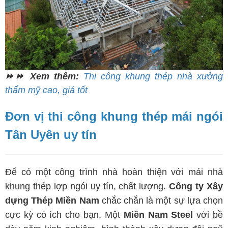
⏩⏩ Xem thêm:
Thi công khung thép nhà xưởng
thẩm mỹ cao, giá tốt
Đơn vị thi công khung thép mái ngói
Tân Uyên uy tín
Để có một công trình nhà hoàn thiện với mái nhà
khung thép lợp ngói uy tín, chất lượng.
Công ty Xây
dựng Thép Miền Nam
chắc chắn là một sự lựa chọn
cực kỳ có ích cho bạn. Một
Miền Nam Steel
với bề