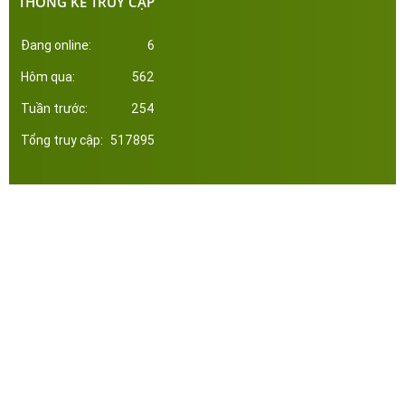
THỐNG KÊ TRUY CẬP
Đang online:
6
Hôm qua:
562
Tuần trước:
254
Tổng truy cập:
517895
Công ty Cổ Phần Đầu Tư Xây Dựng Thép Miền Nam. Phát triển web bởi tltvietnam.vn
Online:
6
|
Tháng:
4763
|
Tổng:
517895