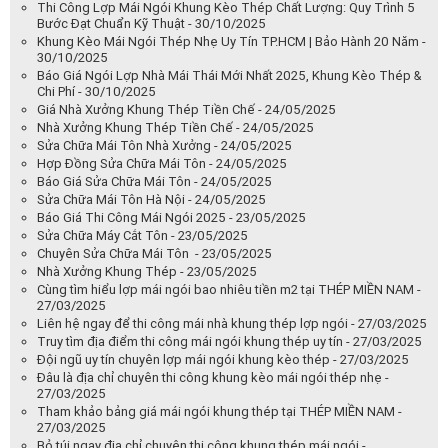
Thi Công Lợp Mái Ngói Khung Kèo Thép Chất Lượng: Quy Trình 5
Bước Đạt Chuẩn Kỹ Thuật - 30/10/2025
Khung Kèo Mái Ngói Thép Nhẹ Uy Tín TP.HCM | Bảo Hành 20 Năm -
30/10/2025
Báo Giá Ngói Lợp Nhà Mái Thái Mới Nhất 2025, Khung Kèo Thép &
Chi Phí - 30/10/2025
Giá Nhà Xưởng Khung Thép Tiền Chế - 24/05/2025
Nhà Xưởng Khung Thép Tiền Chế - 24/05/2025
Sửa Chữa Mái Tôn Nhà Xưởng - 24/05/2025
Hợp Đồng Sửa Chữa Mái Tôn - 24/05/2025
Báo Giá Sửa Chữa Mái Tôn - 24/05/2025
Sửa Chữa Mái Tôn Hà Nội - 24/05/2025
Báo Giá Thi Công Mái Ngói 2025 - 23/05/2025
Sửa Chữa Máy Cắt Tôn - 23/05/2025
Chuyên Sửa Chữa Mái Tôn - 23/05/2025
Nhà Xưởng Khung Thép - 23/05/2025
Cùng tìm hiểu lợp mái ngói bao nhiêu tiền m2 tại THÉP MIỀN NAM -
27/03/2025
Liên hệ ngay để thi công mái nhà khung thép lợp ngói - 27/03/2025
Truy tìm địa điểm thi công mái ngói khung thép uy tín - 27/03/2025
Đội ngũ uy tín chuyên lợp mái ngói khung kèo thép - 27/03/2025
Đâu là địa chỉ chuyên thi công khung kèo mái ngói thép nhẹ -
27/03/2025
Tham khảo bảng giá mái ngói khung thép tại THÉP MIỀN NAM -
27/03/2025
Bỏ túi ngay địa chỉ chuyên thi công khung thép mái ngói -