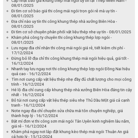
Cập nhật báo giá khung thép mái ngói uy tín tại Thép Miền Nam -
08/01/2025
Đi tìm cơ sở báo giá thi công mái ngói trọn gói rẻ mà uy tín -
08/01/2025
Địa chỉ nào uy tín thi công khung thép nhà xưởng Biên Hòa -
08/01/2025
Đi tìm cơ sở chuyên phân phối vật liệu thép nhẹ uy tín - 08/01/2025
Khám phá công ty chuyên thi công khung thép lợp ngói -
08/01/2025
Lưu ngay địa chỉ nhận thi công mái ngói giá rẻ, tiết kiệm chi phí -
17/12/2024
Đừng bỏ lỡ địa chỉ thi công khung thép mái ngói hiệu quả, giá tốt -
16/12/2024
Nhanh tay lưu ngay nơi thi công khung thép lợp ngói Đồng Nai hiệu
quả cao - 16/12/2024
Tìm nơi cung cấp vật liệu thép nhẹ đầy đủ chất lượng cho mọi công
trình - 16/12/2024
Hé lộ địa chỉ cung cấp khung thép nhà xưởng Biên Hòa đáng tin cậy
nhất - 16/12/2024
Bỏ túi nơi cung cấp vật liệu thép siêu nhẹ Thủ Dầu Một giá cả cạnh
tranh - 16/12/2024
Note ngay địa chỉ chuyên sửa chữa mái tôn chuyên nghiệp, giá
thành hợp lý - 16/12/2024
Bật mí đơn vị thi công sơn mái ngói Tân Uyên kinh nghiệm lâu năm,
giá rẻ - 16/12/2024
Khám phá ngay nơi lắp đặt khung kèo thép mái ngói Thuận An giá
cả hợp lý - 15/12/2024