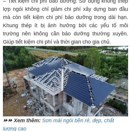
–
Tiết kiệm chi phí bảo dưỡng: Sử dụng khung thép
lợp ngói không chỉ giảm chi phí xây dựng ban đầu
mà còn tiết kiệm chi phí bảo dưỡng trong dài hạn.
Khung thép ít bị ảnh hưởng bởi các yếu tố môi
trường nên không cần bảo dưỡng thường xuyên.
Giúp tiết kiệm chi phí và thời gian cho gia chủ.
⏩⏩ Xem thêm:
Sơn mái ngói bền rẻ, đẹp, chất
lượng cao