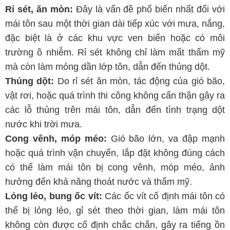
Rỉ sét, ăn mòn:
Đây là vấn đề phổ biến nhất đối với
mái tôn sau một thời gian dài tiếp xúc với mưa, nắng,
đặc biệt là ở các khu vực ven biển hoặc có môi
trường ô nhiễm. Rỉ sét không chỉ làm mất thẩm mỹ
mà còn làm mỏng dần lớp tôn, dẫn đến thủng dột.
Thủng dột:
Do rỉ sét ăn mòn, tác động của gió bão,
vật rơi, hoặc quá trình thi công không cẩn thận gây ra
các lỗ thủng trên mái tôn, dẫn đến tình trạng dột
nước khi trời mưa.
Cong vênh, móp méo:
Gió bão lớn, va đập mạnh
hoặc quá trình vận chuyển, lắp đặt không đúng cách
có thể làm mái tôn bị cong vênh, móp méo, ảnh
hưởng đến khả năng thoát nước và thẩm mỹ.
Lỏng lẻo, bung ốc vít:
Các ốc vít cố định mái tôn có
thể bị lỏng lẻo, gỉ sét theo thời gian, làm mái tôn
không còn được cố định chắc chắn, gây ra tiếng ồn