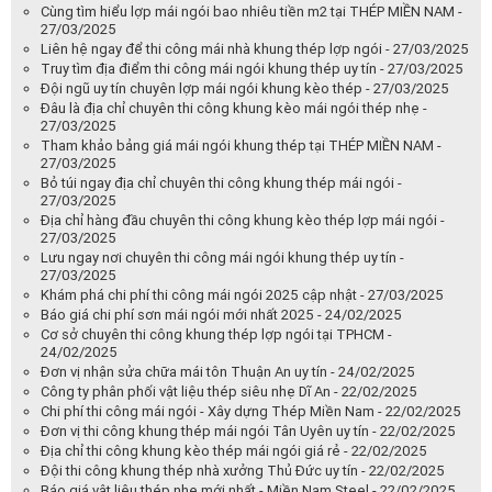
Cùng tìm hiểu lợp mái ngói bao nhiêu tiền m2 tại THÉP MIỀN NAM -
27/03/2025
Liên hệ ngay để thi công mái nhà khung thép lợp ngói - 27/03/2025
Truy tìm địa điểm thi công mái ngói khung thép uy tín - 27/03/2025
Đội ngũ uy tín chuyên lợp mái ngói khung kèo thép - 27/03/2025
Đâu là địa chỉ chuyên thi công khung kèo mái ngói thép nhẹ -
27/03/2025
Tham khảo bảng giá mái ngói khung thép tại THÉP MIỀN NAM -
27/03/2025
Bỏ túi ngay địa chỉ chuyên thi công khung thép mái ngói -
27/03/2025
Địa chỉ hàng đầu chuyên thi công khung kèo thép lợp mái ngói -
27/03/2025
Lưu ngay nơi chuyên thi công mái ngói khung thép uy tín -
27/03/2025
Khám phá chi phí thi công mái ngói 2025 cập nhật - 27/03/2025
Báo giá chi phí sơn mái ngói mới nhất 2025 - 24/02/2025
Cơ sở chuyên thi công khung thép lợp ngói tại TPHCM -
24/02/2025
Đơn vị nhận sửa chữa mái tôn Thuận An uy tín - 24/02/2025
Công ty phân phối vật liệu thép siêu nhẹ Dĩ An - 22/02/2025
Chi phí thi công mái ngói - Xây dựng Thép Miền Nam - 22/02/2025
Đơn vị thi công khung thép mái ngói Tân Uyên uy tín - 22/02/2025
Địa chỉ thi công khung kèo thép mái ngói giá rẻ - 22/02/2025
Đội thi công khung thép nhà xưởng Thủ Đức uy tín - 22/02/2025
Báo giá vật liệu thép nhẹ mới nhất - Miền Nam Steel - 22/02/2025