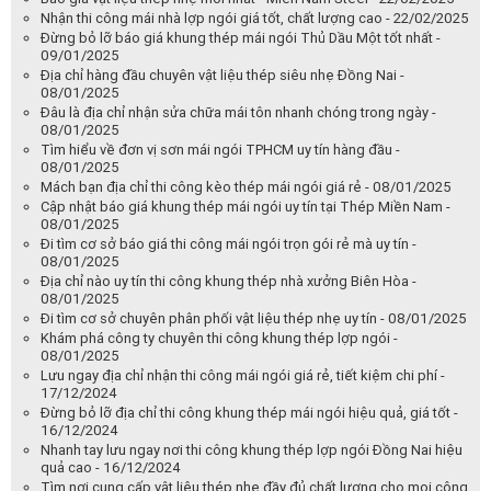
Nhận thi công mái nhà lợp ngói giá tốt, chất lượng cao - 22/02/2025
Đừng bỏ lỡ báo giá khung thép mái ngói Thủ Dầu Một tốt nhất -
09/01/2025
Địa chỉ hàng đầu chuyên vật liệu thép siêu nhẹ Đồng Nai -
08/01/2025
Đâu là địa chỉ nhận sửa chữa mái tôn nhanh chóng trong ngày -
08/01/2025
Tìm hiểu về đơn vị sơn mái ngói TPHCM uy tín hàng đầu -
08/01/2025
Mách bạn địa chỉ thi công kèo thép mái ngói giá rẻ - 08/01/2025
Cập nhật báo giá khung thép mái ngói uy tín tại Thép Miền Nam -
08/01/2025
Đi tìm cơ sở báo giá thi công mái ngói trọn gói rẻ mà uy tín -
08/01/2025
Địa chỉ nào uy tín thi công khung thép nhà xưởng Biên Hòa -
08/01/2025
Đi tìm cơ sở chuyên phân phối vật liệu thép nhẹ uy tín - 08/01/2025
Khám phá công ty chuyên thi công khung thép lợp ngói -
08/01/2025
Lưu ngay địa chỉ nhận thi công mái ngói giá rẻ, tiết kiệm chi phí -
17/12/2024
Đừng bỏ lỡ địa chỉ thi công khung thép mái ngói hiệu quả, giá tốt -
16/12/2024
Nhanh tay lưu ngay nơi thi công khung thép lợp ngói Đồng Nai hiệu
quả cao - 16/12/2024
Tìm nơi cung cấp vật liệu thép nhẹ đầy đủ chất lượng cho mọi công