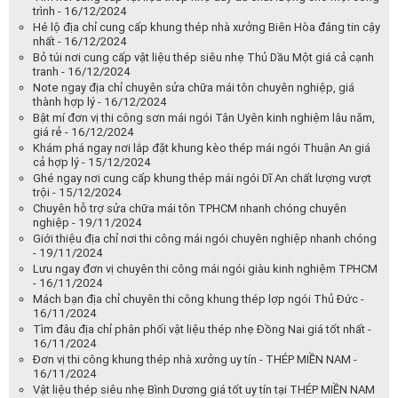
trình - 16/12/2024
Hé lộ địa chỉ cung cấp khung thép nhà xưởng Biên Hòa đáng tin cậy
nhất - 16/12/2024
Bỏ túi nơi cung cấp vật liệu thép siêu nhẹ Thủ Dầu Một giá cả cạnh
tranh - 16/12/2024
Note ngay địa chỉ chuyên sửa chữa mái tôn chuyên nghiệp, giá
thành hợp lý - 16/12/2024
Bật mí đơn vị thi công sơn mái ngói Tân Uyên kinh nghiệm lâu năm,
giá rẻ - 16/12/2024
Khám phá ngay nơi lắp đặt khung kèo thép mái ngói Thuận An giá
cả hợp lý - 15/12/2024
Ghé ngay nơi cung cấp khung thép mái ngói Dĩ An chất lượng vượt
trội - 15/12/2024
Chuyên hỗ trợ sửa chữa mái tôn TPHCM nhanh chóng chuyên
nghiệp - 19/11/2024
Giới thiệu địa chỉ nơi thi công mái ngói chuyên nghiệp nhanh chóng
- 19/11/2024
Lưu ngay đơn vị chuyên thi công mái ngói giàu kinh nghiệm TPHCM
- 16/11/2024
Mách bạn địa chỉ chuyên thi công khung thép lợp ngói Thủ Đức -
16/11/2024
Tìm đâu địa chỉ phân phối vật liệu thép nhẹ Đồng Nai giá tốt nhất -
16/11/2024
Đơn vị thi công khung thép nhà xưởng uy tín - THÉP MIỀN NAM -
16/11/2024
Vật liệu thép siêu nhẹ Bình Dương giá tốt uy tín tại THÉP MIỀN NAM