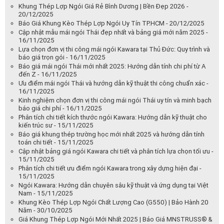
Khung Thép Lợp Ngói Giá Rẻ Bình Dương | Bền Đẹp 2026 -
20/12/2025
Báo Giá Khung Kèo Thép Lợp Ngói Uy Tín TP.HCM - 20/12/2025
Cập nhật mẫu mái ngói Thái đẹp nhất và bảng giá mới năm 2025 -
16/11/2025
Lựa chọn đơn vị thi công mái ngói Kawara tại Thủ Đức: Quy trình và
báo giá trọn gói - 16/11/2025
Báo giá mái ngói Thái mới nhất 2025: Hướng dẫn tính chi phí từ A
đến Z - 16/11/2025
Ưu điểm mái ngói Thái và hướng dẫn kỹ thuật thi công chuẩn xác -
16/11/2025
Kinh nghiệm chọn đơn vị thi công mái ngói Thái uy tín và minh bạch
báo giá chi phí - 16/11/2025
Phân tích chi tiết kích thước ngói Kawara: Hướng dẫn kỹ thuật cho
kiến trúc sư - 15/11/2025
Báo giá khung thép trường học mới nhất 2025 và hướng dẫn tính
toán chi tiết - 15/11/2025
Cập nhật bảng giá ngói Kawara chi tiết và phân tích lựa chọn tối ưu -
15/11/2025
Phân tích chi tiết ưu điểm ngói Kawara trong xây dựng hiện đại -
15/11/2025
Ngói Kawara: Hướng dẫn chuyên sâu kỹ thuật và ứng dụng tại Việt
Nam - 15/11/2025
Khung Kèo Thép Lợp Ngói Chất Lượng Cao (G550) | Bảo Hành 20
Năm - 30/10/2025
Giá Khung Thép Lợp Ngói Mới Nhất 2025 | Báo Giá MNSTRUSS® &