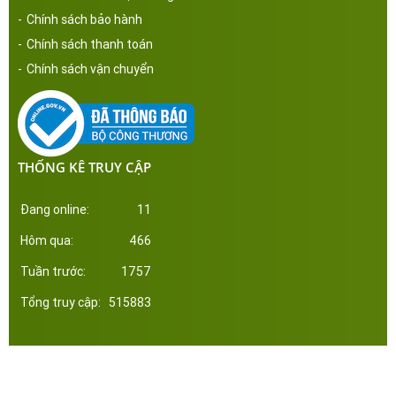
-
Chính sách bảo hành
-
Chính sách thanh toán
-
Chính sách vận chuyển
THỐNG KÊ TRUY CẬP
Đang online:
11
Hôm qua:
466
Tuần trước:
1757
Tổng truy cập:
515883
Công ty Cổ Phần Đầu Tư Xây Dựng Thép Miền Nam. Phát triển web bởi tltvietnam.vn