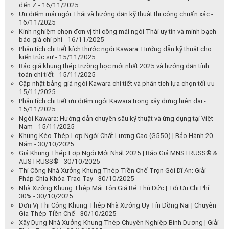
đến Z - 16/11/2025
Ưu điểm mái ngói Thái và hướng dẫn kỹ thuật thi công chuẩn xác -
16/11/2025
Kinh nghiệm chọn đơn vị thi công mái ngói Thái uy tín và minh bạch
báo giá chi phí - 16/11/2025
Phân tích chi tiết kích thước ngói Kawara: Hướng dẫn kỹ thuật cho
kiến trúc sư - 15/11/2025
Báo giá khung thép trường học mới nhất 2025 và hướng dẫn tính
toán chi tiết - 15/11/2025
Cập nhật bảng giá ngói Kawara chi tiết và phân tích lựa chọn tối ưu -
15/11/2025
Phân tích chi tiết ưu điểm ngói Kawara trong xây dựng hiện đại -
15/11/2025
Ngói Kawara: Hướng dẫn chuyên sâu kỹ thuật và ứng dụng tại Việt
Nam - 15/11/2025
Khung Kèo Thép Lợp Ngói Chất Lượng Cao (G550) | Bảo Hành 20
Năm - 30/10/2025
Giá Khung Thép Lợp Ngói Mới Nhất 2025 | Báo Giá MNSTRUSS® &
AUSTRUSS® - 30/10/2025
Thi Công Nhà Xưởng Khung Thép Tiền Chế Trọn Gói Dĩ An: Giải
Pháp Chìa Khóa Trao Tay - 30/10/2025
Nhà Xưởng Khung Thép Mái Tôn Giá Rẻ Thủ Đức | Tối Ưu Chi Phí
30% - 30/10/2025
Đơn Vị Thi Công Khung Thép Nhà Xưởng Uy Tín Đồng Nai | Chuyên
Gia Thép Tiền Chế - 30/10/2025
Xây Dựng Nhà Xưởng Khung Thép Chuyên Nghiệp Bình Dương | Giải