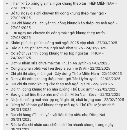
Tham khảo bảng giá mái ngói khung thép tại THÉP MIỀN NAM -
27/03/2025
Bỏ túi ngay địa chỉ chuyên thi công khung thép mái ngói -
27/03/2025
Địa chỉ hàng đầu chuyên thi công khung kèo thép lợp mái ngói -
27/03/2025
Lưu ngay nơi chuyên thi công mái ngói khung thép uy tín -
27/03/2025
Khám phá chi phí thi công mái ngói 2025 cập nhật - 27/03/2025
Báo giá chi phí sơn mái ngói mới nhất 2025 - 24/02/2025
Cơ sở chuyên thi công khung thép lợp ngói tại TPHCM -
24/02/2025
Đơn vị nhận sửa chữa mái tôn Thuận An uy tín - 24/02/2025
Công ty phân phối vật liệu thép siêu nhẹ Dĩ An - 22/02/2025
Chi phí thi công mái ngói - Xây dựng Thép Miền Nam - 22/02/2025
Đơn vị thi công khung thép mái ngói Tân Uyên uy tín - 22/02/2025
Địa chỉ thi công khung kèo thép mái ngói giá rẻ - 22/02/2025
Đội thi công khung thép nhà xưởng Thủ Đức uy tín - 22/02/2025
Báo giá vật liệu thép nhẹ mới nhất - Miền Nam Steel - 22/02/2025
Nhận thi công mái nhà lợp ngói giá tốt, chất lượng cao - 22/02/2025
Đừng bỏ lỡ báo giá khung thép mái ngói Thủ Dầu Một tốt nhất -
09/01/2025
Địa chỉ hàng đầu chuyên vật liệu thép siêu nhẹ Đồng Nai -
08/01/2025
Đâu là địa chỉ nhận sửa chữa mái tôn nhanh chóng trong ngày -
08/01/2025