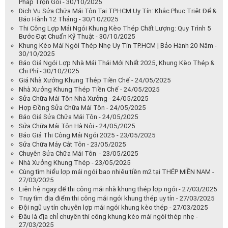
Pháp Trọn Gói - 30/10/2025
Dịch Vụ Sửa Chữa Mái Tôn Tại TP.HCM Uy Tín: Khắc Phục Triệt Để &
Bảo Hành 12 Tháng - 30/10/2025
Thi Công Lợp Mái Ngói Khung Kèo Thép Chất Lượng: Quy Trình 5
Bước Đạt Chuẩn Kỹ Thuật - 30/10/2025
Khung Kèo Mái Ngói Thép Nhẹ Uy Tín TP.HCM | Bảo Hành 20 Năm -
30/10/2025
Báo Giá Ngói Lợp Nhà Mái Thái Mới Nhất 2025, Khung Kèo Thép &
Chi Phí - 30/10/2025
Giá Nhà Xưởng Khung Thép Tiền Chế - 24/05/2025
Nhà Xưởng Khung Thép Tiền Chế - 24/05/2025
Sửa Chữa Mái Tôn Nhà Xưởng - 24/05/2025
Hợp Đồng Sửa Chữa Mái Tôn - 24/05/2025
Báo Giá Sửa Chữa Mái Tôn - 24/05/2025
Sửa Chữa Mái Tôn Hà Nội - 24/05/2025
Báo Giá Thi Công Mái Ngói 2025 - 23/05/2025
Sửa Chữa Máy Cắt Tôn - 23/05/2025
Chuyên Sửa Chữa Mái Tôn - 23/05/2025
Nhà Xưởng Khung Thép - 23/05/2025
Cùng tìm hiểu lợp mái ngói bao nhiêu tiền m2 tại THÉP MIỀN NAM -
27/03/2025
Liên hệ ngay để thi công mái nhà khung thép lợp ngói - 27/03/2025
Truy tìm địa điểm thi công mái ngói khung thép uy tín - 27/03/2025
Đội ngũ uy tín chuyên lợp mái ngói khung kèo thép - 27/03/2025
Đâu là địa chỉ chuyên thi công khung kèo mái ngói thép nhẹ -
27/03/2025