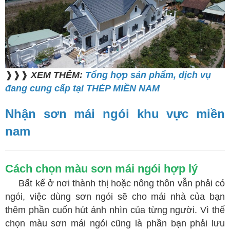
❱❱❱
XEM THÊM:
Tổng hợp sản phẩm, dịch vụ
đang cung cấp tại THÉP MIỀN NAM
Nhận sơn mái ngói khu vực miền
nam
Cách chọn màu sơn mái ngói hợp lý
Bất kể ở nơi thành thị hoặc nông thôn vẫn phải có
ngói, việc dùng sơn ngói sẽ cho mái nhà của bạn
thêm phần cuốn hút ánh nhìn của từng người. Vì thế
chọn màu sơn mái ngói cũng là phần bạn phải lưu