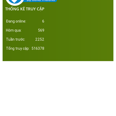
THỐNG KÊ TRUY CẬP
Đang online:
6
Hôm qua:
569
Tuần trước:
2252
Tổng truy cập:
516378
Công ty Cổ Phần Đầu Tư Xây Dựng Thép Miền Nam. Phát triển web bởi tltvietnam.vn
Online:
6
|
Tháng:
3246
|
Tổng:
516378