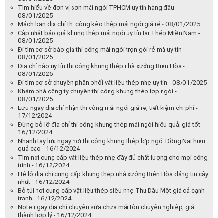
Tìm hiểu về đơn vị sơn mái ngói TPHCM uy tín hàng đầu -
08/01/2025
Mách bạn địa chỉ thi công kèo thép mái ngói giá rẻ - 08/01/2025
Cập nhật báo giá khung thép mái ngói uy tín tại Thép Miền Nam -
08/01/2025
Đi tìm cơ sở báo giá thi công mái ngói trọn gói rẻ mà uy tín -
08/01/2025
Địa chỉ nào uy tín thi công khung thép nhà xưởng Biên Hòa -
08/01/2025
Đi tìm cơ sở chuyên phân phối vật liệu thép nhẹ uy tín - 08/01/2025
Khám phá công ty chuyên thi công khung thép lợp ngói -
08/01/2025
Lưu ngay địa chỉ nhận thi công mái ngói giá rẻ, tiết kiệm chi phí -
17/12/2024
Đừng bỏ lỡ địa chỉ thi công khung thép mái ngói hiệu quả, giá tốt -
16/12/2024
Nhanh tay lưu ngay nơi thi công khung thép lợp ngói Đồng Nai hiệu
quả cao - 16/12/2024
Tìm nơi cung cấp vật liệu thép nhẹ đầy đủ chất lượng cho mọi công
trình - 16/12/2024
Hé lộ địa chỉ cung cấp khung thép nhà xưởng Biên Hòa đáng tin cậy
nhất - 16/12/2024
Bỏ túi nơi cung cấp vật liệu thép siêu nhẹ Thủ Dầu Một giá cả cạnh
tranh - 16/12/2024
Note ngay địa chỉ chuyên sửa chữa mái tôn chuyên nghiệp, giá
thành hợp lý - 16/12/2024