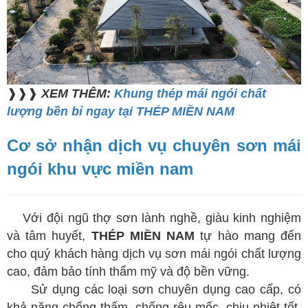
❱❱❱
XEM THÊM:
Khung thép mái ngói chất
lượng bền bỉ ngay tại THÉP MIỀN NAM
Cơ sở nhận dịch vụ chuyên sơn mái
ngói khu vực miền nam
Với đội ngũ thợ sơn lành nghề, giàu kinh nghiệm
và tâm huyết,
THÉP MIỀN NAM
tự hào mang đến
cho quý khách hàng dịch vụ sơn mái ngói chất lượng
cao, đảm bảo tính thẩm mỹ và độ bền vững.
Sử dụng các loại sơn chuyên dụng cao cấp, có
khả năng chống thấm, chống rêu mốc, chịu nhiệt tốt,