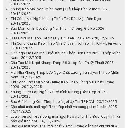
20/12/2025
Khung Kèo Mái Ngói Miền Nam | Giải Pháp Bền Vững 2026 -
20/12/2025
Thi Công Mái Ngói Khung Thép Thủ Dầu Một: Bền Đẹp -
20/12/2025
Sửa Mái Tôn Bị Dột Đồng Nai: Nhanh Chóng, Giá Rẻ 2026 -
20/12/2025
Sửa Chữa Mái Tôn Tại Nhà Uy Tín Biên Hoà 2026 - 20/12/2025
Thi Công Khung Kèo Thép Nhẹ Chuyên Nghiệp TP.HCM - Bền Vững
- 20/12/2025
Kinh nghiệm Lợp Mái Ngói Khung Thép Bền Đẹp 2026| Thép Miền
Nam - 20/12/2025
Cấu Tạo Mái Ngói Khung Thép 2 & 3 Lớp Chuẩn Kỹ Thuật 2025 -
20/12/2025
Mái Nhà Khung Thép Lợp Ngói Chất Lượng Tân Uyên | Thép Miền
Nam - 20/12/2025
Thi Công Lợp Mái Ngói Khung Kèo Thép Đồng Nai Chất Lượng
2026 - 20/12/2025
Khung Thép Lợp Ngói Giá Rẻ Bình Dương | Bền Đẹp 2026 -
20/12/2025
Báo Giá Khung Kèo Thép Lợp Ngói Uy Tín TP.HCM - 20/12/2025
Cập nhật mẫu mái ngói Thái đẹp nhất và bảng giá mới năm 2025 -
16/11/2025
Lựa chọn đơn vị thi công mái ngói Kawara tại Thủ Đức: Quy trình và
báo giá trọn gói - 16/11/2025
Báo giá mái ngói Thái mới nhất 2025: Hướng dẫn tính chi phí từ A