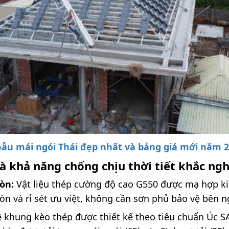
ẫu mái ngói Thái đẹp nhất và bảng giá mới năm 
à khả năng chống chịu thời tiết khắc ngh
òn:
Vật liệu thép cường độ cao G550 được mạ hợp 
 và rỉ sét ưu việt, không cần sơn phủ bảo vệ bên n
 khung kèo thép được thiết kế theo tiêu chuẩn Úc 