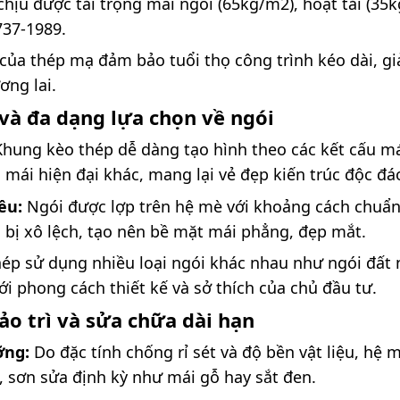
 chịu được tải trọng mái ngói (65kg/m2), hoạt tải (35
737-1989.
ủa thép mạ đảm bảo tuổi thọ công trình kéo dài, gi
ơng lai.
và đa dạng lựa chọn về ngói
hung kèo thép dễ dàng tạo hình theo các kết cấu mái
 mái hiện đại khác, mang lại vẻ đẹp kiến trúc độc đá
ều:
Ngói được lợp trên hệ mè với khoảng cách chuẩn
 bị xô lệch, tạo nên bề mặt mái phẳng, đẹp mắt.
ép sử dụng nhiều loại ngói khác nhau như ngói đất 
i phong cách thiết kế và sở thích của chủ đầu tư.
bảo trì và sửa chữa dài hạn
ỡng:
Do đặc tính chống rỉ sét và độ bền vật liệu, hệ
, sơn sửa định kỳ như mái gỗ hay sắt đen.