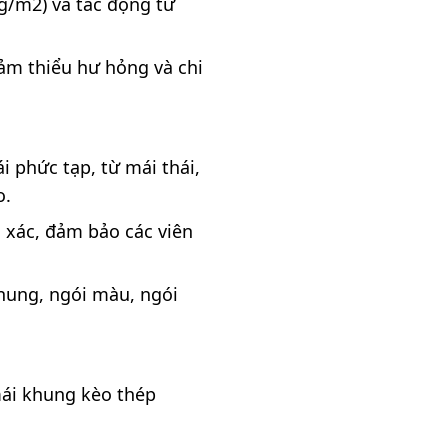
kg/m2) và tác động từ
ảm thiểu hư hỏng và chi
 phức tạp, từ mái thái,
o.
 xác, đảm bảo các viên
nung, ngói màu, ngói
 mái khung kèo thép