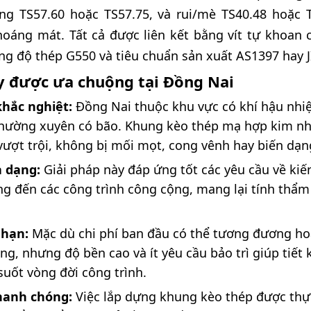
ng TS57.60 hoặc TS57.75, và rui/mè TS40.48 hoặc 
hoáng mát. Tất cả được liên kết bằng vít tự khoan 
g độ thép G550 và tiêu chuẩn sản xuất AS1397 hay J
ày được ưa chuộng tại Đồng Nai
khắc nghiệt:
Đồng Nai thuộc khu vực có khí hậu nhiệ
thường xuyên có bão. Khung kèo thép mạ hợp kim 
vượt trội, không bị mối mọt, cong vênh hay biến dạng
a dạng:
Giải pháp này đáp ứng tốt các yêu cầu về kiến
ọng đến các công trình công cộng, mang lại tính thẩm
 hạn:
Mặc dù chi phí ban đầu có thể tương đương ho
ống, nhưng độ bền cao và ít yêu cầu bảo trì giúp tiết
suốt vòng đời công trình.
nhanh chóng:
Việc lắp dựng khung kèo thép được thự