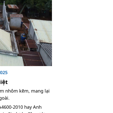
2025
iệt
kim nhôm kẽm, mang lại
goài.
SA4600-2010 hay Anh