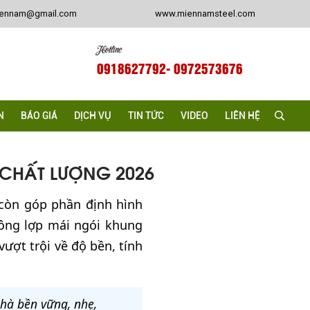
iennam@gmail.com
www.miennamsteel.com
Hotline
0918627792
- 0972573676
N
BÁO GIÁ
DỊCH VỤ
TIN TỨC
VIDEO
LIÊN HỆ
 CHẤT LƯỢNG 2026
 còn góp phần định hình
công lợp mái ngói khung
ượt trội về độ bền, tính
hà bền vững, nhẹ,