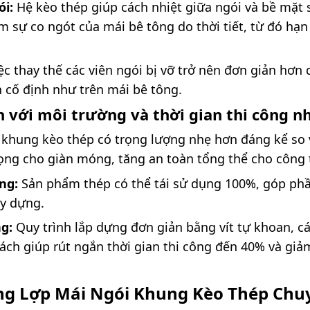
i:
Hệ kèo thép giúp cách nhiệt giữa ngói và bề mặt s
ảm sự co ngót của mái bê tông do thời tiết, từ đó hạ
ệc thay thế các viên ngói bị vỡ trở nên đơn giản hơn
 cố định như trên mái bê tông.
n với môi trường và thời gian thi công 
khung kèo thép có trọng lượng nhẹ hơn đáng kể so 
rọng cho giàn móng, tăng an toàn tổng thể cho công 
ng:
Sản phẩm thép có thể tái sử dụng 100%, góp phầ
ây dựng.
g:
Quy trình lắp dựng đơn giản bằng vít tự khoan, cá
ách giúp rút ngắn thời gian thi công đến 40% và gi
ông Lợp Mái Ngói Khung Kèo Thép Chu