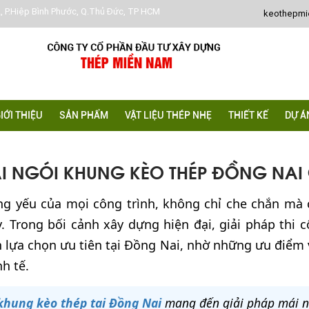
, P.Hiệp Bình Phước, Q.Thủ Đức, TP HCM
keothepm
IỚI THIỆU
SẢN PHẨM
VẬT LIỆU THÉP NHẸ
THIẾT KẾ
DỰ Á
I NGÓI KHUNG KÈO THÉP ĐỒNG NAI
ng yếu của mọi công trình, không chỉ che chắn mà
 Trong bối cảnh xây dựng hiện đại, giải pháp thi 
 lựa chọn ưu tiên tại Đồng Nai, nhờ những ưu điểm v
h tế.
 khung kèo thép tại Đồng Nai
mang đến giải pháp mái n