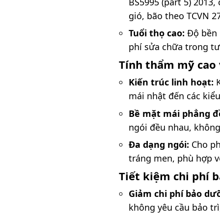
BS5995 (part 5) 2013,
gió, bão theo TCVN 2
Tuổi thọ cao:
Độ bền c
phí sửa chữa trong tư
Tính thẩm mỹ cao 
Kiến trúc linh hoạt:
K
mái nhật đến các kiểu
Bề mặt mái phẳng đ
ngói đều nhau, không
Đa dạng ngói:
Cho ph
tráng men, phù hợp vớ
Tiết kiệm chi phí 
Giảm chi phí bảo dư
không yêu cầu bảo trì