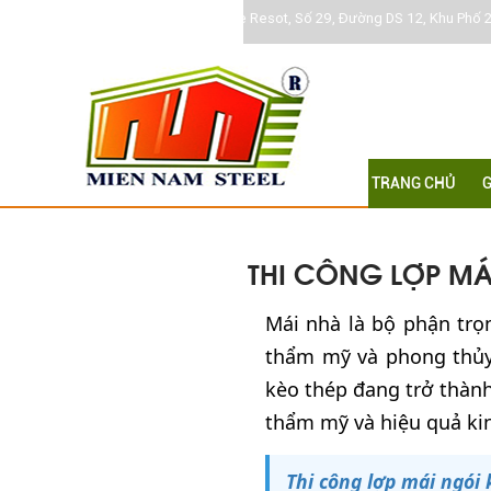
Khu DC Jamona Home Resot, Số 29, Đường DS 12, Khu Phố 2
TRANG CHỦ
G
THI CÔNG LỢP MÁ
Mái nhà là bộ phận trọ
thẩm mỹ và phong thủy.
kèo thép đang trở thành
thẩm mỹ và hiệu quả kin
Thi công lợp mái ngói