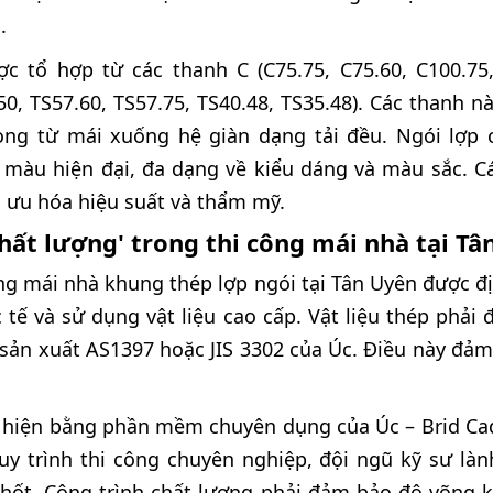
.
 tổ hợp từ các thanh C (C75.75, C75.60, C100.75
.50, TS57.60, TS57.75, TS40.48, TS35.48). Các thanh n
rọng từ mái xuống hệ giàn dạng tải đều. Ngói lợp 
 màu hiện đại, đa dạng về kiểu dáng và màu sắc. Cá
i ưu hóa hiệu suất và thẩm mỹ.
chất lượng' trong thi công mái nhà tại T
ng mái nhà khung thép lợp ngói tại Tân Uyên được đ
 tế và sử dụng vật liệu cao cấp. Vật liệu thép phải
t sản xuất AS1397 hoặc JIS 3302 của Úc. Điều này đả
c hiện bằng phần mềm chuyên dụng của Úc – Brid Ca
Quy trình thi công chuyên nghiệp, đội ngũ kỹ sư làn
chốt. Công trình chất lượng phải đảm bảo độ võng