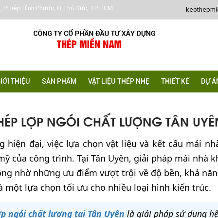
, P.Hiệp Bình Phước, Q.Thủ Đức, TP HCM
keothepm
IỚI THIỆU
SẢN PHẨM
VẬT LIỆU THÉP NHẸ
THIẾT KẾ
DỰ Á
ÉP LỢP NGÓI CHẤT LƯỢNG TÂN UYÊ
 hiện đại, việc lựa chọn vật liệu và kết cấu mái nh
mỹ của công trình. Tại Tân Uyên, giải pháp mái nhà 
ng nhờ những ưu điểm vượt trội về độ bền, khả năng 
 một lựa chọn tối ưu cho nhiều loại hình kiến trúc.
p ngói chất lượng tại Tân Uyên
là giải pháp sử dụng h