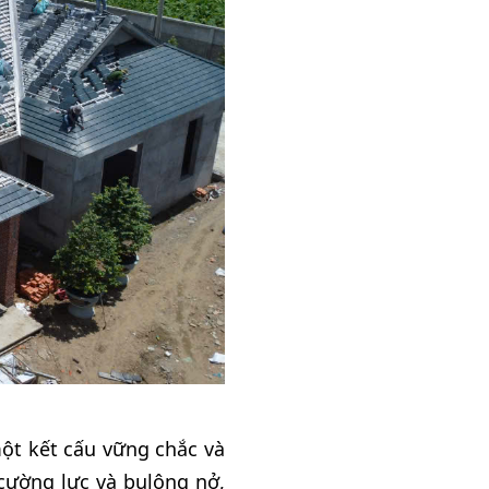
ột kết cấu vững chắc và
 cường lực và bulông nở,