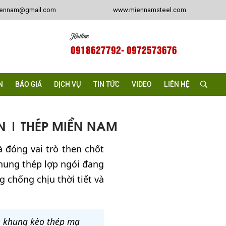
iennam@gmail.com
www.miennamsteel.com
Hotline
0918627792
- 0972573676
N
BÁO GIÁ
DỊCH VỤ
TIN TỨC
VIDEO
LIÊN HỆ
N | THÉP MIỀN NAM
à đóng vai trò then chốt
khung thép lợp ngói đang
chống chịu thời tiết và
ệ khung kèo thép mạ