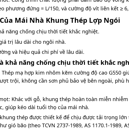
eo phương đứng = L/150, và cường độ vít liên kết ≥ 6
i Của Mái Nhà Khung Thép Lợp Ngói
hả năng chống chịu thời tiết khắc nghiệt.
iá trị lâu dài cho ngôi nhà.
ờng và hiệu quả chi phí về lâu dài.
à khả năng chống chịu thời tiết khắc ngh
ả: Thép mạ hợp kim nhôm kẽm cường độ cao G550 gi
ợt trội, không cần sơn phủ bảo vệ bên ngoài, phù h
ọt: Khác với gỗ, khung thép hoàn toàn miễn nhiễm v
c, giúp kéo dài tuổi thọ của mái nhà.
 khung thép được thiết kế để chịu được tải trọng lớn 
hư gió bão (theo TCVN 2737-1989, AS 1170.1-1989, A