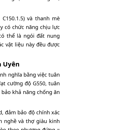
, C150.1.5) và thanh mè
ày có chức năng chịu lực
có thể là ngói đất nung
c vật liệu này đều được
ân Uyên
ịnh nghĩa bằng việc tuân
 đạt cường độ G550, tuân
m bảo khả năng chống ăn
d, đảm bảo độ chính xác
h nghề và thợ giàu kinh
 kèo theo phương đứng =