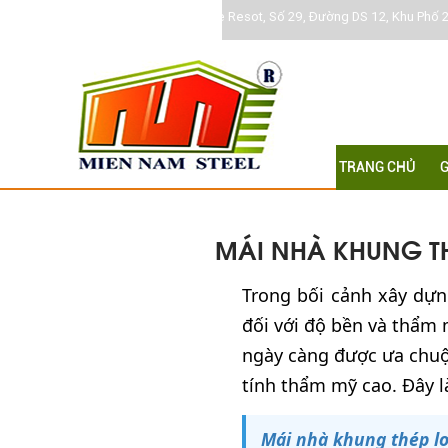
Khu DC Jamona Home Resot, Số 29, Đường DS 12, Khu Phố 2
TRANG CHỦ
G
MÁI NHÀ KHUNG TH
Trong bối cảnh xây dựng
đối với độ bền và thẩm 
ngày càng được ưa chuộ
tính thẩm mỹ cao. Đây là
Mái nhà khung thép lợ