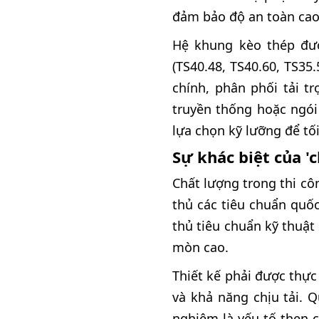
đảm bảo độ an toàn cao
Hệ khung kèo thép được
(TS40.48, TS40.60, TS35
chính, phân phối tải t
truyền thống hoặc ngói
lựa chọn kỹ lưỡng để tố
Sự khác biệt của '
Chất lượng trong thi cô
thủ các tiêu chuẩn quốc
thủ tiêu chuẩn kỹ thuậ
mòn cao.
Thiết kế phải được thự
và khả năng chịu tải. 
nghiệm là yếu tố then 