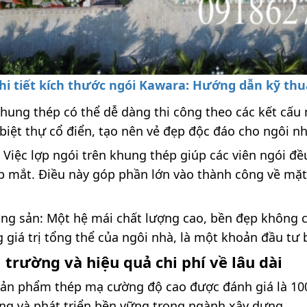
chi tiết kích thước ngói Kawara: Hướng dẫn kỹ thu
Khung thép có thể dễ dàng thi công theo các kết cấu
 biệt thự cổ điển, tạo nên vẻ đẹp độc đáo cho ngôi nh
iệc lợp ngói trên khung thép giúp các viên ngói đều
 mắt. Điều này góp phần lớn vào thành công về mặt 
động sản: Một hệ mái chất lượng cao, bền đẹp không
giá trị tổng thể của ngôi nhà, là một khoản đầu tư 
 trường và hiệu quả chi phí về lâu dài
: Sản phẩm thép mạ cường độ cao được đánh giá là 10
ng và phát triển bền vững trong ngành xây dựng.