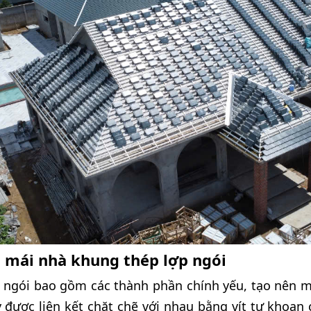
a mái nhà khung thép lợp ngói
 ngói bao gồm các thành phần chính yếu, tạo nên m
 được liên kết chặt chẽ với nhau bằng vít tự khoan