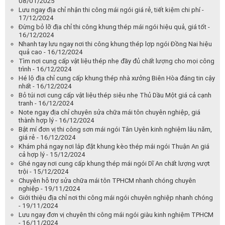
08/01/2025
Lưu ngay địa chỉ nhận thi công mái ngói giá rẻ, tiết kiệm chi phí -
17/12/2024
Đừng bỏ lỡ địa chỉ thi công khung thép mái ngói hiệu quả, giá tốt -
16/12/2024
Nhanh tay lưu ngay nơi thi công khung thép lợp ngói Đồng Nai hiệu
quả cao - 16/12/2024
Tìm nơi cung cấp vật liệu thép nhẹ đầy đủ chất lượng cho mọi công
trình - 16/12/2024
Hé lộ địa chỉ cung cấp khung thép nhà xưởng Biên Hòa đáng tin cậy
nhất - 16/12/2024
Bỏ túi nơi cung cấp vật liệu thép siêu nhẹ Thủ Dầu Một giá cả cạnh
tranh - 16/12/2024
Note ngay địa chỉ chuyên sửa chữa mái tôn chuyên nghiệp, giá
thành hợp lý - 16/12/2024
Bật mí đơn vị thi công sơn mái ngói Tân Uyên kinh nghiệm lâu năm,
giá rẻ - 16/12/2024
Khám phá ngay nơi lắp đặt khung kèo thép mái ngói Thuận An giá
cả hợp lý - 15/12/2024
Ghé ngay nơi cung cấp khung thép mái ngói Dĩ An chất lượng vượt
trội - 15/12/2024
Chuyên hỗ trợ sửa chữa mái tôn TPHCM nhanh chóng chuyên
nghiệp - 19/11/2024
Giới thiệu địa chỉ nơi thi công mái ngói chuyên nghiệp nhanh chóng
- 19/11/2024
Lưu ngay đơn vị chuyên thi công mái ngói giàu kinh nghiệm TPHCM
- 16/11/2024