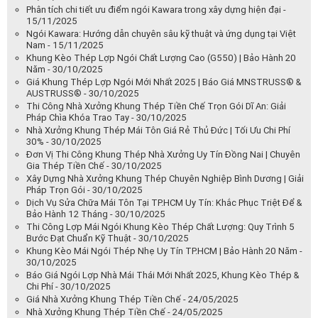
Phân tích chi tiết ưu điểm ngói Kawara trong xây dựng hiện đại -
15/11/2025
Ngói Kawara: Hướng dẫn chuyên sâu kỹ thuật và ứng dụng tại Việt
Nam - 15/11/2025
Khung Kèo Thép Lợp Ngói Chất Lượng Cao (G550) | Bảo Hành 20
Năm - 30/10/2025
Giá Khung Thép Lợp Ngói Mới Nhất 2025 | Báo Giá MNSTRUSS® &
AUSTRUSS® - 30/10/2025
Thi Công Nhà Xưởng Khung Thép Tiền Chế Trọn Gói Dĩ An: Giải
Pháp Chìa Khóa Trao Tay - 30/10/2025
Nhà Xưởng Khung Thép Mái Tôn Giá Rẻ Thủ Đức | Tối Ưu Chi Phí
30% - 30/10/2025
Đơn Vị Thi Công Khung Thép Nhà Xưởng Uy Tín Đồng Nai | Chuyên
Gia Thép Tiền Chế - 30/10/2025
Xây Dựng Nhà Xưởng Khung Thép Chuyên Nghiệp Bình Dương | Giải
Pháp Trọn Gói - 30/10/2025
Dịch Vụ Sửa Chữa Mái Tôn Tại TP.HCM Uy Tín: Khắc Phục Triệt Để &
Bảo Hành 12 Tháng - 30/10/2025
Thi Công Lợp Mái Ngói Khung Kèo Thép Chất Lượng: Quy Trình 5
Bước Đạt Chuẩn Kỹ Thuật - 30/10/2025
Khung Kèo Mái Ngói Thép Nhẹ Uy Tín TP.HCM | Bảo Hành 20 Năm -
30/10/2025
Báo Giá Ngói Lợp Nhà Mái Thái Mới Nhất 2025, Khung Kèo Thép &
Chi Phí - 30/10/2025
Giá Nhà Xưởng Khung Thép Tiền Chế - 24/05/2025
Nhà Xưởng Khung Thép Tiền Chế - 24/05/2025