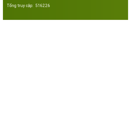
Tổng truy cập:
516226
Công ty Cổ Phần Đầu Tư Xây Dựng Thép Miền Nam. Phát triển web bởi tltvietnam.vn
Online:
5
|
Tháng:
3094
|
Tổng:
516226