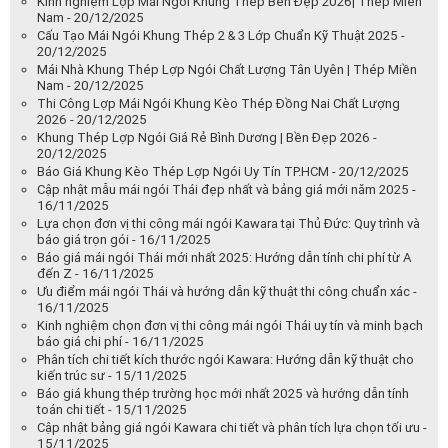
Kinh nghiệm Lợp Mái Ngói Khung Thép Bền Đẹp 2026| Thép Miền
Nam - 20/12/2025
Cấu Tạo Mái Ngói Khung Thép 2 & 3 Lớp Chuẩn Kỹ Thuật 2025 -
20/12/2025
Mái Nhà Khung Thép Lợp Ngói Chất Lượng Tân Uyên | Thép Miền
Nam - 20/12/2025
Thi Công Lợp Mái Ngói Khung Kèo Thép Đồng Nai Chất Lượng
2026 - 20/12/2025
Khung Thép Lợp Ngói Giá Rẻ Bình Dương | Bền Đẹp 2026 -
20/12/2025
Báo Giá Khung Kèo Thép Lợp Ngói Uy Tín TP.HCM - 20/12/2025
Cập nhật mẫu mái ngói Thái đẹp nhất và bảng giá mới năm 2025 -
16/11/2025
Lựa chọn đơn vị thi công mái ngói Kawara tại Thủ Đức: Quy trình và
báo giá trọn gói - 16/11/2025
Báo giá mái ngói Thái mới nhất 2025: Hướng dẫn tính chi phí từ A
đến Z - 16/11/2025
Ưu điểm mái ngói Thái và hướng dẫn kỹ thuật thi công chuẩn xác -
16/11/2025
Kinh nghiệm chọn đơn vị thi công mái ngói Thái uy tín và minh bạch
báo giá chi phí - 16/11/2025
Phân tích chi tiết kích thước ngói Kawara: Hướng dẫn kỹ thuật cho
kiến trúc sư - 15/11/2025
Báo giá khung thép trường học mới nhất 2025 và hướng dẫn tính
toán chi tiết - 15/11/2025
Cập nhật bảng giá ngói Kawara chi tiết và phân tích lựa chọn tối ưu -
15/11/2025