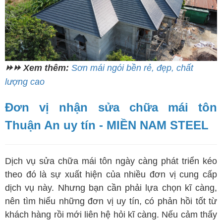
⏩⏩ Xem thêm:
Sơn mái ngói bền rẻ, đẹp, chất
lượng cao
Đơn vị nhận sửa chữa mái tôn
Thuận An uy tín - MIỀN NAM STEEL
Dịch vụ sửa chữa mái tôn ngày càng phát triển kéo
theo đó là sự xuất hiện của nhiều đơn vị cung cấp
dịch vụ này. Nhưng bạn cần phải lựa chọn kĩ càng,
nên tìm hiểu những đơn vị uy tín, có phản hồi tốt từ
khách hàng rồi mới liên hệ hỏi kĩ càng. Nếu cảm thấy