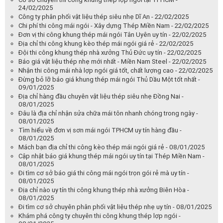
24/02/2025
Công ty phân phối vật liệu thép siêu nhẹ Dĩ An - 22/02/2025
Chi phí thi công mái ngói - Xây dựng Thép Miền Nam - 22/02/2025
Đơn vị thi công khung thép mái ngói Tân Uyên uy tín - 22/02/2025
Địa chỉ thi công khung kèo thép mái ngói giá rẻ - 22/02/2025
Đội thi công khung thép nhà xưởng Thủ Đức uy tín - 22/02/2025
Báo giá vật liệu thép nhẹ mới nhất - Miền Nam Steel - 22/02/2025
Nhận thi công mái nhà lợp ngói giá tốt, chất lượng cao - 22/02/2025
Đừng bỏ lỡ báo giá khung thép mái ngói Thủ Dầu Một tốt nhất -
09/01/2025
Địa chỉ hàng đầu chuyên vật liệu thép siêu nhẹ Đồng Nai -
08/01/2025
Đâu là địa chỉ nhận sửa chữa mái tôn nhanh chóng trong ngày -
08/01/2025
Tìm hiểu về đơn vị sơn mái ngói TPHCM uy tín hàng đầu -
08/01/2025
Mách bạn địa chỉ thi công kèo thép mái ngói giá rẻ - 08/01/2025
Cập nhật báo giá khung thép mái ngói uy tín tại Thép Miền Nam -
08/01/2025
Đi tìm cơ sở báo giá thi công mái ngói trọn gói rẻ mà uy tín -
08/01/2025
Địa chỉ nào uy tín thi công khung thép nhà xưởng Biên Hòa -
08/01/2025
Đi tìm cơ sở chuyên phân phối vật liệu thép nhẹ uy tín - 08/01/2025
Khám phá công ty chuyên thi công khung thép lợp ngói -