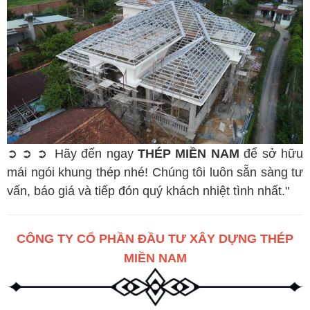
➲ ➲ ➲
Hãy đến ngay
THÉP MIỀN NAM
để sở hữu
mái ngói khung thép nhé! Chúng tôi luôn sẵn sàng tư
vấn, báo giá và tiếp đón quý khách nhiệt tình nhất."
CÔNG TY CỔ PHẦN ĐẦU TƯ XÂY DỰNG THÉP
MIỀN NAM