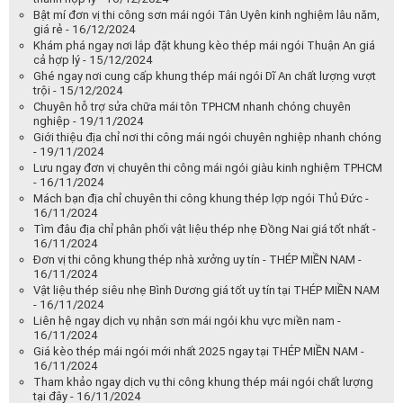
Bật mí đơn vị thi công sơn mái ngói Tân Uyên kinh nghiệm lâu năm,
giá rẻ - 16/12/2024
Khám phá ngay nơi lắp đặt khung kèo thép mái ngói Thuận An giá
cả hợp lý - 15/12/2024
Ghé ngay nơi cung cấp khung thép mái ngói Dĩ An chất lượng vượt
trội - 15/12/2024
Chuyên hỗ trợ sửa chữa mái tôn TPHCM nhanh chóng chuyên
nghiệp - 19/11/2024
Giới thiệu địa chỉ nơi thi công mái ngói chuyên nghiệp nhanh chóng
- 19/11/2024
Lưu ngay đơn vị chuyên thi công mái ngói giàu kinh nghiệm TPHCM
- 16/11/2024
Mách bạn địa chỉ chuyên thi công khung thép lợp ngói Thủ Đức -
16/11/2024
Tìm đâu địa chỉ phân phối vật liệu thép nhẹ Đồng Nai giá tốt nhất -
16/11/2024
Đơn vị thi công khung thép nhà xưởng uy tín - THÉP MIỀN NAM -
16/11/2024
Vật liệu thép siêu nhẹ Bình Dương giá tốt uy tín tại THÉP MIỀN NAM
- 16/11/2024
Liên hệ ngay dịch vụ nhận sơn mái ngói khu vực miền nam -
16/11/2024
Giá kèo thép mái ngói mới nhất 2025 ngay tại THÉP MIỀN NAM -
16/11/2024
Tham khảo ngay dịch vụ thi công khung thép mái ngói chất lượng
tại đây - 16/11/2024