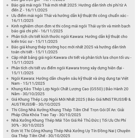
Báo giá mái ngói Thái mới nhất 2025: Hướng dẫn tính chi phí từ A
đến Z - 16/11/2025
Ưu điểm mái ngói Thái và hướng dẫn kỹ thuật thi công chuẩn xác -
16/11/2025
Kinh nghiệm chọn đơn vị thi công mái ngói Thái uy tín và minh bạch
báo giá chi phí - 16/11/2025
Phân tích chi tiết kích thước ngói Kawara: Hướng dẫn kỹ thuật cho
kiến trúc sư - 15/11/2025
Báo giá khung thép trường học mới nhất 2025 và hướng dẫn tính
toán chi tiết - 15/11/2025
Cập nhật bảng giá ngói Kawara chi tiết và phân tích lựa chọn tối ưu -
15/11/2025
Phân tích chi tiết ưu điểm ngói Kawara trong xây dựng hiện đại -
15/11/2025
Ngói Kawara: Hướng dẫn chuyên sâu kỹ thuật và ứng dụng tại Việt
Nam - 15/11/2025
Khung Kèo Thép Lợp Ngói Chất Lượng Cao (G550) | Bảo Hành 20
Năm - 30/10/2025
Giá Khung Thép Lợp Ngói Mới Nhất 2025 | Báo Giá MNSTRUSS® &
AUSTRUSS® - 30/10/2025
Thi Công Nhà Xưởng Khung Thép Tiền Chế Trọn Gói Dĩ An: Giải
Pháp Chìa Khóa Trao Tay - 30/10/2025
Nhà Xưởng Khung Thép Mái Tôn Giá Rẻ Thủ Đức | Tối Ưu Chi Phí
30% - 30/10/2025
Đơn Vị Thi Công Khung Thép Nhà Xưởng Uy Tín Đồng Nai | Chuyên
Gia Thép Tiền Chế - 30/10/2025