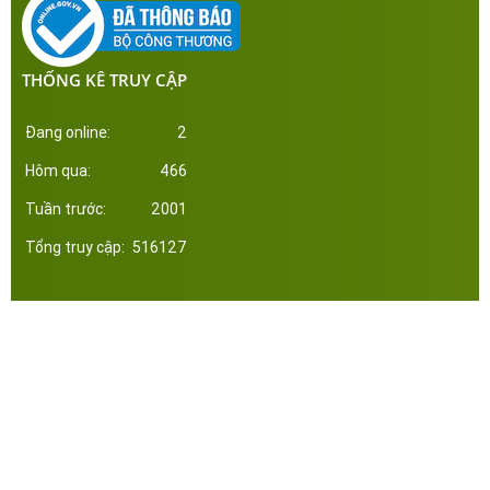
THỐNG KÊ TRUY CẬP
Đang online:
2
Hôm qua:
466
Tuần trước:
2001
Tổng truy cập:
516127
Công ty Cổ Phần Đầu Tư Xây Dựng Thép Miền Nam. Phát triển web bởi tltvietnam.vn
Online:
2
|
Tháng:
2995
|
Tổng:
516127