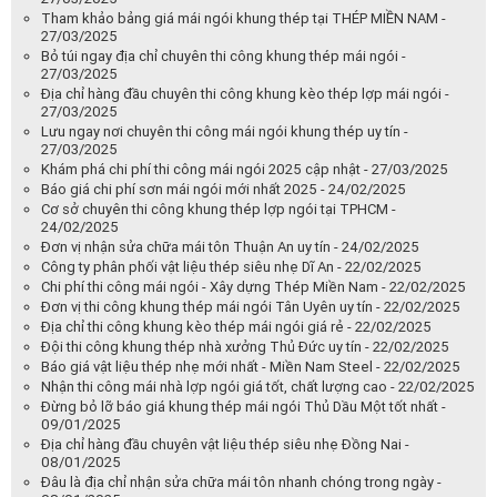
Tham khảo bảng giá mái ngói khung thép tại THÉP MIỀN NAM -
27/03/2025
Bỏ túi ngay địa chỉ chuyên thi công khung thép mái ngói -
27/03/2025
Địa chỉ hàng đầu chuyên thi công khung kèo thép lợp mái ngói -
27/03/2025
Lưu ngay nơi chuyên thi công mái ngói khung thép uy tín -
27/03/2025
Khám phá chi phí thi công mái ngói 2025 cập nhật - 27/03/2025
Báo giá chi phí sơn mái ngói mới nhất 2025 - 24/02/2025
Cơ sở chuyên thi công khung thép lợp ngói tại TPHCM -
24/02/2025
Đơn vị nhận sửa chữa mái tôn Thuận An uy tín - 24/02/2025
Công ty phân phối vật liệu thép siêu nhẹ Dĩ An - 22/02/2025
Chi phí thi công mái ngói - Xây dựng Thép Miền Nam - 22/02/2025
Đơn vị thi công khung thép mái ngói Tân Uyên uy tín - 22/02/2025
Địa chỉ thi công khung kèo thép mái ngói giá rẻ - 22/02/2025
Đội thi công khung thép nhà xưởng Thủ Đức uy tín - 22/02/2025
Báo giá vật liệu thép nhẹ mới nhất - Miền Nam Steel - 22/02/2025
Nhận thi công mái nhà lợp ngói giá tốt, chất lượng cao - 22/02/2025
Đừng bỏ lỡ báo giá khung thép mái ngói Thủ Dầu Một tốt nhất -
09/01/2025
Địa chỉ hàng đầu chuyên vật liệu thép siêu nhẹ Đồng Nai -
08/01/2025
Đâu là địa chỉ nhận sửa chữa mái tôn nhanh chóng trong ngày -