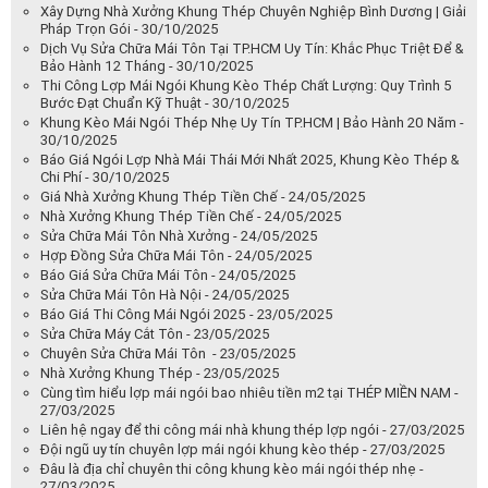
Xây Dựng Nhà Xưởng Khung Thép Chuyên Nghiệp Bình Dương | Giải
Pháp Trọn Gói - 30/10/2025
Dịch Vụ Sửa Chữa Mái Tôn Tại TP.HCM Uy Tín: Khắc Phục Triệt Để &
Bảo Hành 12 Tháng - 30/10/2025
Thi Công Lợp Mái Ngói Khung Kèo Thép Chất Lượng: Quy Trình 5
Bước Đạt Chuẩn Kỹ Thuật - 30/10/2025
Khung Kèo Mái Ngói Thép Nhẹ Uy Tín TP.HCM | Bảo Hành 20 Năm -
30/10/2025
Báo Giá Ngói Lợp Nhà Mái Thái Mới Nhất 2025, Khung Kèo Thép &
Chi Phí - 30/10/2025
Giá Nhà Xưởng Khung Thép Tiền Chế - 24/05/2025
Nhà Xưởng Khung Thép Tiền Chế - 24/05/2025
Sửa Chữa Mái Tôn Nhà Xưởng - 24/05/2025
Hợp Đồng Sửa Chữa Mái Tôn - 24/05/2025
Báo Giá Sửa Chữa Mái Tôn - 24/05/2025
Sửa Chữa Mái Tôn Hà Nội - 24/05/2025
Báo Giá Thi Công Mái Ngói 2025 - 23/05/2025
Sửa Chữa Máy Cắt Tôn - 23/05/2025
Chuyên Sửa Chữa Mái Tôn - 23/05/2025
Nhà Xưởng Khung Thép - 23/05/2025
Cùng tìm hiểu lợp mái ngói bao nhiêu tiền m2 tại THÉP MIỀN NAM -
27/03/2025
Liên hệ ngay để thi công mái nhà khung thép lợp ngói - 27/03/2025
Đội ngũ uy tín chuyên lợp mái ngói khung kèo thép - 27/03/2025
Đâu là địa chỉ chuyên thi công khung kèo mái ngói thép nhẹ -
27/03/2025