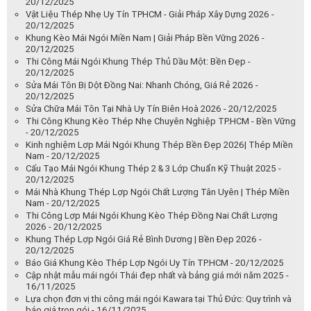
20/12/2025
Vật Liệu Thép Nhẹ Uy Tín TPHCM - Giải Pháp Xây Dựng 2026 -
20/12/2025
Khung Kèo Mái Ngói Miền Nam | Giải Pháp Bền Vững 2026 -
20/12/2025
Thi Công Mái Ngói Khung Thép Thủ Dầu Một: Bền Đẹp -
20/12/2025
Sửa Mái Tôn Bị Dột Đồng Nai: Nhanh Chóng, Giá Rẻ 2026 -
20/12/2025
Sửa Chữa Mái Tôn Tại Nhà Uy Tín Biên Hoà 2026 - 20/12/2025
Thi Công Khung Kèo Thép Nhẹ Chuyên Nghiệp TP.HCM - Bền Vững
- 20/12/2025
Kinh nghiệm Lợp Mái Ngói Khung Thép Bền Đẹp 2026| Thép Miền
Nam - 20/12/2025
Cấu Tạo Mái Ngói Khung Thép 2 & 3 Lớp Chuẩn Kỹ Thuật 2025 -
20/12/2025
Mái Nhà Khung Thép Lợp Ngói Chất Lượng Tân Uyên | Thép Miền
Nam - 20/12/2025
Thi Công Lợp Mái Ngói Khung Kèo Thép Đồng Nai Chất Lượng
2026 - 20/12/2025
Khung Thép Lợp Ngói Giá Rẻ Bình Dương | Bền Đẹp 2026 -
20/12/2025
Báo Giá Khung Kèo Thép Lợp Ngói Uy Tín TP.HCM - 20/12/2025
Cập nhật mẫu mái ngói Thái đẹp nhất và bảng giá mới năm 2025 -
16/11/2025
Lựa chọn đơn vị thi công mái ngói Kawara tại Thủ Đức: Quy trình và
báo giá trọn gói - 16/11/2025