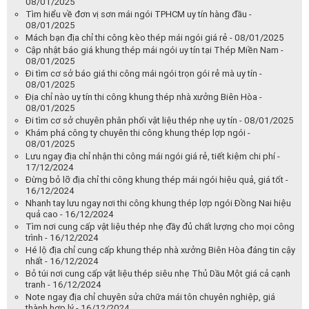
08/01/2025
Tìm hiểu về đơn vị sơn mái ngói TPHCM uy tín hàng đầu -
08/01/2025
Mách bạn địa chỉ thi công kèo thép mái ngói giá rẻ - 08/01/2025
Cập nhật báo giá khung thép mái ngói uy tín tại Thép Miền Nam -
08/01/2025
Đi tìm cơ sở báo giá thi công mái ngói trọn gói rẻ mà uy tín -
08/01/2025
Địa chỉ nào uy tín thi công khung thép nhà xưởng Biên Hòa -
08/01/2025
Đi tìm cơ sở chuyên phân phối vật liệu thép nhẹ uy tín - 08/01/2025
Khám phá công ty chuyên thi công khung thép lợp ngói -
08/01/2025
Lưu ngay địa chỉ nhận thi công mái ngói giá rẻ, tiết kiệm chi phí -
17/12/2024
Đừng bỏ lỡ địa chỉ thi công khung thép mái ngói hiệu quả, giá tốt -
16/12/2024
Nhanh tay lưu ngay nơi thi công khung thép lợp ngói Đồng Nai hiệu
quả cao - 16/12/2024
Tìm nơi cung cấp vật liệu thép nhẹ đầy đủ chất lượng cho mọi công
trình - 16/12/2024
Hé lộ địa chỉ cung cấp khung thép nhà xưởng Biên Hòa đáng tin cậy
nhất - 16/12/2024
Bỏ túi nơi cung cấp vật liệu thép siêu nhẹ Thủ Dầu Một giá cả cạnh
tranh - 16/12/2024
Note ngay địa chỉ chuyên sửa chữa mái tôn chuyên nghiệp, giá
thành hợp lý - 16/12/2024