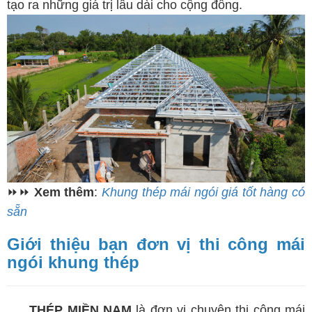
tạo ra những giá trị lâu dài cho cộng đồng.
⏩⏩
Xem thêm
:
Khung thép mái ngói giá tốt hàng có
sẵn
Giới thiệu bạn đơn vị thi công mái
ngói khung thép
THÉP MIỀN NAM
là đơn vị chuyên thi công mái