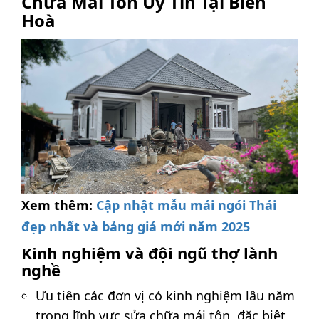
Chữa Mái Tôn Uy Tín Tại Biên
Hoà
Xem thêm:
Cập nhật mẫu mái ngói Thái
đẹp nhất và bảng giá mới năm 2025
Kinh nghiệm và đội ngũ thợ lành
nghề
Ưu tiên các đơn vị có kinh nghiệm lâu năm
trong lĩnh vực sửa chữa mái tôn, đặc biệt