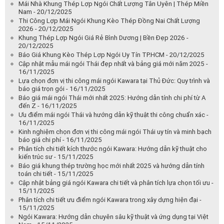
Mái Nhà Khung Thép Lợp Ngói Chất Lượng Tân Uyên | Thép Miền
Nam - 20/12/2025
Thi Công Lợp Mái Ngói Khung Kèo Thép Đồng Nai Chất Lượng
2026 - 20/12/2025
Khung Thép Lợp Ngói Giá Rẻ Bình Dương | Bền Đẹp 2026 -
20/12/2025
Báo Giá Khung Kèo Thép Lợp Ngói Uy Tín TP.HCM - 20/12/2025
Cập nhật mẫu mái ngói Thái đẹp nhất và bảng giá mới năm 2025 -
16/11/2025
Lựa chọn đơn vị thi công mái ngói Kawara tại Thủ Đức: Quy trình và
báo giá trọn gói - 16/11/2025
Báo giá mái ngói Thái mới nhất 2025: Hướng dẫn tính chi phí từ A
đến Z - 16/11/2025
Ưu điểm mái ngói Thái và hướng dẫn kỹ thuật thi công chuẩn xác -
16/11/2025
Kinh nghiệm chọn đơn vị thi công mái ngói Thái uy tín và minh bạch
báo giá chi phí - 16/11/2025
Phân tích chi tiết kích thước ngói Kawara: Hướng dẫn kỹ thuật cho
kiến trúc sư - 15/11/2025
Báo giá khung thép trường học mới nhất 2025 và hướng dẫn tính
toán chi tiết - 15/11/2025
Cập nhật bảng giá ngói Kawara chi tiết và phân tích lựa chọn tối ưu -
15/11/2025
Phân tích chi tiết ưu điểm ngói Kawara trong xây dựng hiện đại -
15/11/2025
Ngói Kawara: Hướng dẫn chuyên sâu kỹ thuật và ứng dụng tại Việt