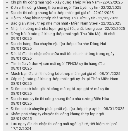
Chi phí thi công mái ngói - Xây dựng Thép Miền Nam - 22/02/2025
Đơn vị thi công khung thép mái ngói Tân Uyên uy tín - 22/02/2025
Địa chỉ thi công khung kèo thép mái ngói giá rẻ - 22/02/2025
Đội thi công khung thép nhà xưởng Thủ Đức uy tín - 22/02/2025
Báo giá vật liệu thép nhẹ mới nhất - Miền Nam Steel - 22/02/2025
Nhận thi công mái nhà lợp ngói giá tốt, chất lượng cao - 22/02/2025
Đừng bỏ lỡ báo giá khung thép mái ngói Thủ Dầu Một tốt nhất -
09/01/2025
Địa chỉ hàng đầu chuyên vật liệu thép siêu nhẹ Đồng Nai -
08/01/2025
Đâu là địa chỉ nhận sửa chữa mái tôn nhanh chóng trong ngày -
08/01/2025
Tìm hiểu về đơn vị sơn mái ngói TPHCM uy tín hàng đầu -
08/01/2025
Mách bạn địa chỉ thi công kèo thép mái ngói giá rẻ - 08/01/2025
Cập nhật báo giá khung thép mái ngói uy tín tại Thép Miền Nam -
08/01/2025
Đi tìm cơ sở báo giá thi công mái ngói trọn gói rẻ mà uy tín -
08/01/2025
Địa chỉ nào uy tín thi công khung thép nhà xưởng Biên Hòa -
08/01/2025
Đi tìm cơ sở chuyên phân phối vật liệu thép nhẹ uy tín - 08/01/2025
Khám phá công ty chuyên thi công khung thép lợp ngói -
08/01/2025
Lưu ngay địa chỉ nhận thi công mái ngói giá rẻ, tiết kiệm chi phí -
17/12/2024