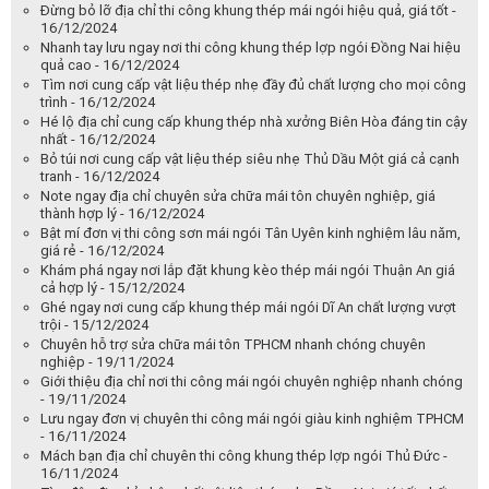
Đừng bỏ lỡ địa chỉ thi công khung thép mái ngói hiệu quả, giá tốt -
16/12/2024
Nhanh tay lưu ngay nơi thi công khung thép lợp ngói Đồng Nai hiệu
quả cao - 16/12/2024
Tìm nơi cung cấp vật liệu thép nhẹ đầy đủ chất lượng cho mọi công
trình - 16/12/2024
Hé lộ địa chỉ cung cấp khung thép nhà xưởng Biên Hòa đáng tin cậy
nhất - 16/12/2024
Bỏ túi nơi cung cấp vật liệu thép siêu nhẹ Thủ Dầu Một giá cả cạnh
tranh - 16/12/2024
Note ngay địa chỉ chuyên sửa chữa mái tôn chuyên nghiệp, giá
thành hợp lý - 16/12/2024
Bật mí đơn vị thi công sơn mái ngói Tân Uyên kinh nghiệm lâu năm,
giá rẻ - 16/12/2024
Khám phá ngay nơi lắp đặt khung kèo thép mái ngói Thuận An giá
cả hợp lý - 15/12/2024
Ghé ngay nơi cung cấp khung thép mái ngói Dĩ An chất lượng vượt
trội - 15/12/2024
Chuyên hỗ trợ sửa chữa mái tôn TPHCM nhanh chóng chuyên
nghiệp - 19/11/2024
Giới thiệu địa chỉ nơi thi công mái ngói chuyên nghiệp nhanh chóng
- 19/11/2024
Lưu ngay đơn vị chuyên thi công mái ngói giàu kinh nghiệm TPHCM
- 16/11/2024
Mách bạn địa chỉ chuyên thi công khung thép lợp ngói Thủ Đức -
16/11/2024