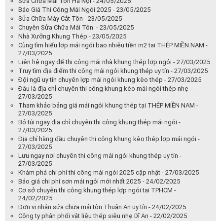
Sửa Chữa Mái Tôn Hà Nội - 24/05/2025
Báo Giá Thi Công Mái Ngói 2025 - 23/05/2025
Sửa Chữa Máy Cắt Tôn - 23/05/2025
Chuyên Sửa Chữa Mái Tôn - 23/05/2025
Nhà Xưởng Khung Thép - 23/05/2025
Cùng tìm hiểu lợp mái ngói bao nhiêu tiền m2 tại THÉP MIỀN NAM -
27/03/2025
Liên hệ ngay để thi công mái nhà khung thép lợp ngói - 27/03/2025
Truy tìm địa điểm thi công mái ngói khung thép uy tín - 27/03/2025
Đội ngũ uy tín chuyên lợp mái ngói khung kèo thép - 27/03/2025
Đâu là địa chỉ chuyên thi công khung kèo mái ngói thép nhẹ -
27/03/2025
Tham khảo bảng giá mái ngói khung thép tại THÉP MIỀN NAM -
27/03/2025
Bỏ túi ngay địa chỉ chuyên thi công khung thép mái ngói -
27/03/2025
Địa chỉ hàng đầu chuyên thi công khung kèo thép lợp mái ngói -
27/03/2025
Lưu ngay nơi chuyên thi công mái ngói khung thép uy tín -
27/03/2025
Khám phá chi phí thi công mái ngói 2025 cập nhật - 27/03/2025
Báo giá chi phí sơn mái ngói mới nhất 2025 - 24/02/2025
Cơ sở chuyên thi công khung thép lợp ngói tại TPHCM -
24/02/2025
Đơn vị nhận sửa chữa mái tôn Thuận An uy tín - 24/02/2025
Công ty phân phối vật liệu thép siêu nhẹ Dĩ An - 22/02/2025