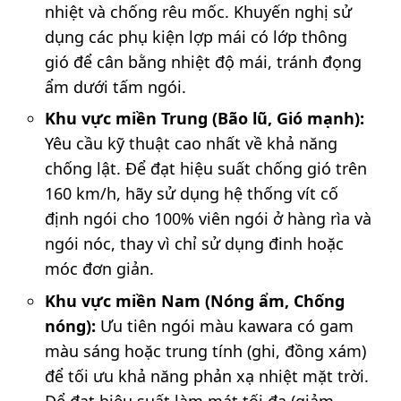
nhiệt và chống rêu mốc. Khuyến nghị sử
dụng các phụ kiện lợp mái có lớp thông
gió để cân bằng nhiệt độ mái, tránh đọng
ẩm dưới tấm ngói.
Khu vực miền Trung (Bão lũ, Gió mạnh):
Yêu cầu kỹ thuật cao nhất về khả năng
chống lật. Để đạt hiệu suất chống gió trên
160 km/h, hãy sử dụng hệ thống vít cố
định ngói cho 100% viên ngói ở hàng rìa và
ngói nóc, thay vì chỉ sử dụng đinh hoặc
móc đơn giản.
Khu vực miền Nam (Nóng ẩm, Chống
nóng):
Ưu tiên ngói màu kawara có gam
màu sáng hoặc trung tính (ghi, đồng xám)
để tối ưu khả năng phản xạ nhiệt mặt trời.
Để đạt hiệu suất làm mát tối đa (giảm