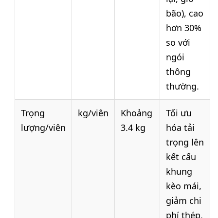
bão), cao
hơn 30%
so với
ngói
thông
thường.
Trọng
kg/viên
Khoảng
Tối ưu
lượng/viên
3.4 kg
hóa tải
trọng lên
kết cấu
khung
kèo mái,
giảm chi
phí thép,