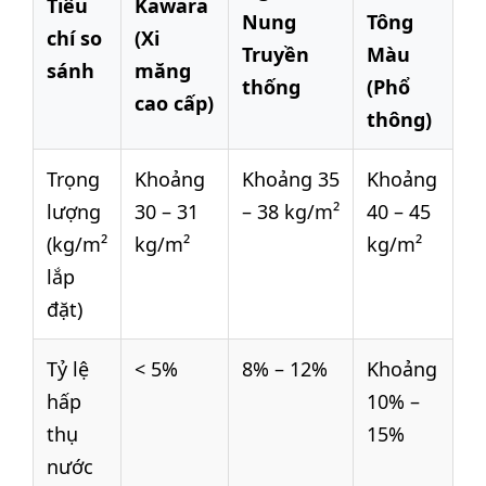
Tiêu
Kawara
Nung
Tông
chí so
(Xi
Truyền
Màu
sánh
măng
thống
(Phổ
cao cấp)
thông)
Trọng
Khoảng
Khoảng 35
Khoảng
lượng
30 – 31
– 38 kg/m²
40 – 45
(kg/m²
kg/m²
kg/m²
lắp
đặt)
Tỷ lệ
< 5%
8% – 12%
Khoảng
hấp
10% –
thụ
15%
nước