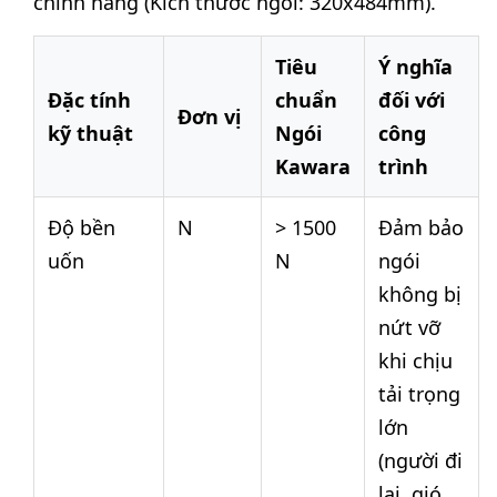
chính hãng (Kích thước ngói: 320x484mm).
Tiêu
Ý nghĩa
Đặc tính
chuẩn
đối với
Đơn vị
kỹ thuật
Ngói
công
Kawara
trình
Độ bền
N
> 1500
Đảm bảo
uốn
N
ngói
không bị
nứt vỡ
khi chịu
tải trọng
lớn
(người đi
lại, gió