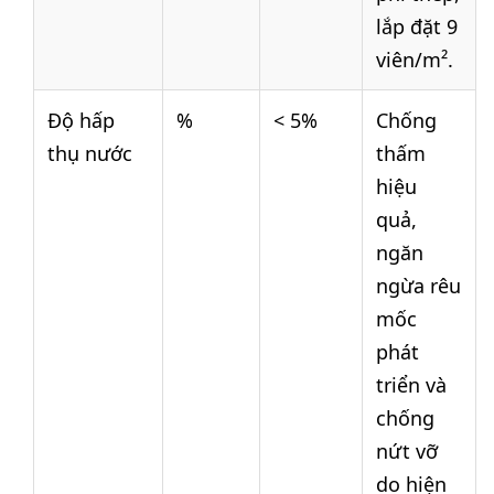
lắp đặt 9
viên/m².
Độ hấp
%
< 5%
Chống
thụ nước
thấm
hiệu
quả,
ngăn
ngừa rêu
mốc
phát
triển và
chống
nứt vỡ
do hiện