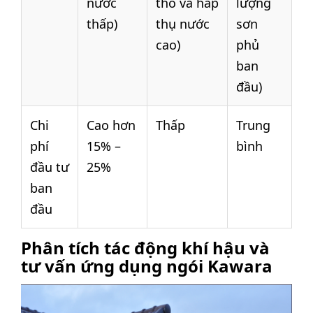
nước
thô và hấp
lượng
thấp)
thụ nước
sơn
cao)
phủ
ban
đầu)
Chi
Cao hơn
Thấp
Trung
phí
15% –
bình
đầu tư
25%
ban
đầu
Phân tích tác động khí hậu và
tư vấn ứng dụng ngói Kawara