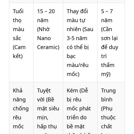
Tuổi
15 – 20
Thay đổi
5 – 7
thọ
năm
màu tự
năm
màu
(Nhờ
nhiên (Sau
(Cần
sắc
Nano
3-5 năm
sơn lại
(Cam
Ceramic)
có thể bị
để duy
kết)
bạc
trì
màu/rêu
thẩm
mốc)
mỹ)
Khả
Tuyệt
Kém (Dễ
Trung
năng
vời (Bề
bị rêu
bình
chống
mặt siêu
mốc phát
(Phụ
rêu
mịn,
triển do
thuộc
mốc
hấp thụ
bề mặt
chất