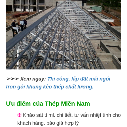
➢➣➢ Xem ngay:
Thi công, lắp đặt mái ngói
trọn gói khung kèo thép chất lượng.
Ưu điểm của Thép Miền Nam
✠
Khảo sát tỉ mỉ, chi tiết, tư vấn nhiệt tình cho
khách hàng, báo giá hợp lý