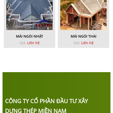
MÁI NGÓI NHẬT
MÁI NGÓI THÁI
Giá:
Liên hệ
Giá:
Liên hệ
CÔNG TY CỔ PHẦN ĐẦU TƯ XÂY
DỰNG THÉP MIỀN NAM