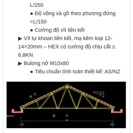
L/250
● Độ võng xà gồ theo phương đứng
=L/150
● Cường độ vít liên kết
▶ Vít tự khoan liên kết, mạ kẽm loại 12-
14×20mm – HEX có cường độ chịu cắt ≥
6,8KN
▶ Bulong nở M10x80
● Tiêu chuẩn tính toán thiết kế: AS/NZ