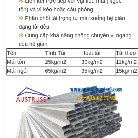
❇
Liên kết trực tiếp với vật liệu mái (Ngói,
tôn) và vì kèo hoặc cầu phông
❇
Phân phối tải trọng từ mái xuống hệ giàn
dạng tải đều
❇
Cung cấp khả năng chống chuyển vị ngang
của hệ giàn
Tên
Tĩnh Tải
Hoạt tải
Tải theo 
Mái tôn
25kg/m2
30kg/m2
11kg/m2
Mái ngói
65kg/m2
35kg/m2
15kg/m2