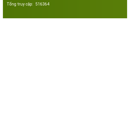
Tổng truy cập:
516364
Công ty Cổ Phần Đầu Tư Xây Dựng Thép Miền Nam. Phát triển web bởi tltvietnam.vn
Online:
6
|
Tháng:
3232
|
Tổng:
516364