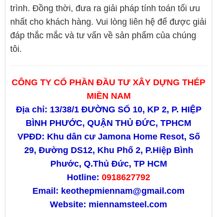
trình. Đồng thời, đưa ra giải pháp tính toán tối ưu
nhất cho khách hàng. Vui lòng liên hệ để được giải
đáp thắc mắc và tư vấn về sản phẩm của chúng
tôi.
CÔNG TY CỔ PHẦN ĐẦU TƯ XÂY DỰNG THÉP
MIỀN NAM
Địa chỉ: 13/38/1 ĐƯỜNG SỐ 10, KP 2, P. HIỆP
BÌNH PHƯỚC, QUẬN THỦ ĐỨC, TPHCM
VPĐD: Khu dân cư Jamona Home Resot, Số
29, Đường DS12, Khu Phố 2, P.Hiệp Bình
Phước, Q.Thủ Đức, TP HCM
Hotline:
0918627792
Email: keothepmiennam@gmail.com
Website:
miennamsteel.com