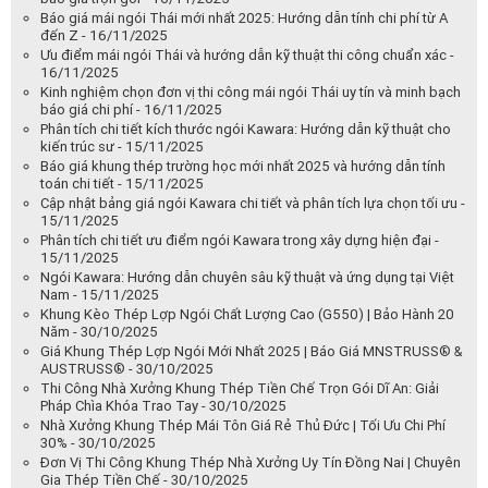
Báo giá mái ngói Thái mới nhất 2025: Hướng dẫn tính chi phí từ A
đến Z - 16/11/2025
Ưu điểm mái ngói Thái và hướng dẫn kỹ thuật thi công chuẩn xác -
16/11/2025
Kinh nghiệm chọn đơn vị thi công mái ngói Thái uy tín và minh bạch
báo giá chi phí - 16/11/2025
Phân tích chi tiết kích thước ngói Kawara: Hướng dẫn kỹ thuật cho
kiến trúc sư - 15/11/2025
Báo giá khung thép trường học mới nhất 2025 và hướng dẫn tính
toán chi tiết - 15/11/2025
Cập nhật bảng giá ngói Kawara chi tiết và phân tích lựa chọn tối ưu -
15/11/2025
Phân tích chi tiết ưu điểm ngói Kawara trong xây dựng hiện đại -
15/11/2025
Ngói Kawara: Hướng dẫn chuyên sâu kỹ thuật và ứng dụng tại Việt
Nam - 15/11/2025
Khung Kèo Thép Lợp Ngói Chất Lượng Cao (G550) | Bảo Hành 20
Năm - 30/10/2025
Giá Khung Thép Lợp Ngói Mới Nhất 2025 | Báo Giá MNSTRUSS® &
AUSTRUSS® - 30/10/2025
Thi Công Nhà Xưởng Khung Thép Tiền Chế Trọn Gói Dĩ An: Giải
Pháp Chìa Khóa Trao Tay - 30/10/2025
Nhà Xưởng Khung Thép Mái Tôn Giá Rẻ Thủ Đức | Tối Ưu Chi Phí
30% - 30/10/2025
Đơn Vị Thi Công Khung Thép Nhà Xưởng Uy Tín Đồng Nai | Chuyên
Gia Thép Tiền Chế - 30/10/2025