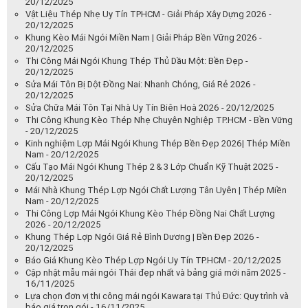
20/12/2025
Vật Liệu Thép Nhẹ Uy Tín TPHCM - Giải Pháp Xây Dựng 2026 -
20/12/2025
Khung Kèo Mái Ngói Miền Nam | Giải Pháp Bền Vững 2026 -
20/12/2025
Thi Công Mái Ngói Khung Thép Thủ Dầu Một: Bền Đẹp -
20/12/2025
Sửa Mái Tôn Bị Dột Đồng Nai: Nhanh Chóng, Giá Rẻ 2026 -
20/12/2025
Sửa Chữa Mái Tôn Tại Nhà Uy Tín Biên Hoà 2026 - 20/12/2025
Thi Công Khung Kèo Thép Nhẹ Chuyên Nghiệp TP.HCM - Bền Vững
- 20/12/2025
Kinh nghiệm Lợp Mái Ngói Khung Thép Bền Đẹp 2026| Thép Miền
Nam - 20/12/2025
Cấu Tạo Mái Ngói Khung Thép 2 & 3 Lớp Chuẩn Kỹ Thuật 2025 -
20/12/2025
Mái Nhà Khung Thép Lợp Ngói Chất Lượng Tân Uyên | Thép Miền
Nam - 20/12/2025
Thi Công Lợp Mái Ngói Khung Kèo Thép Đồng Nai Chất Lượng
2026 - 20/12/2025
Khung Thép Lợp Ngói Giá Rẻ Bình Dương | Bền Đẹp 2026 -
20/12/2025
Báo Giá Khung Kèo Thép Lợp Ngói Uy Tín TP.HCM - 20/12/2025
Cập nhật mẫu mái ngói Thái đẹp nhất và bảng giá mới năm 2025 -
16/11/2025
Lựa chọn đơn vị thi công mái ngói Kawara tại Thủ Đức: Quy trình và
báo giá trọn gói - 16/11/2025