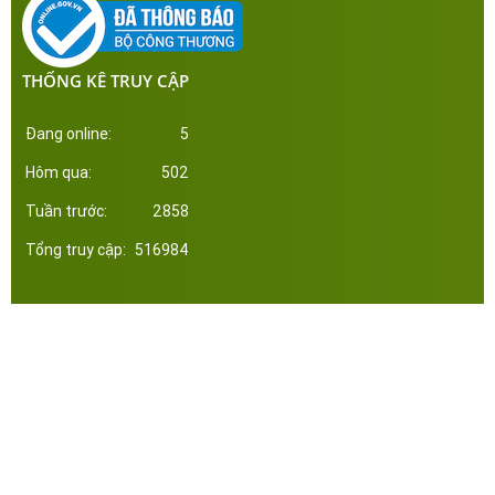
THỐNG KÊ TRUY CẬP
Đang online:
5
Hôm qua:
502
Tuần trước:
2858
Tổng truy cập:
516984
Công ty Cổ Phần Đầu Tư Xây Dựng Thép Miền Nam. Phát triển web bởi tltvietnam.vn
Online:
5
|
Tháng:
3852
|
Tổng:
516984