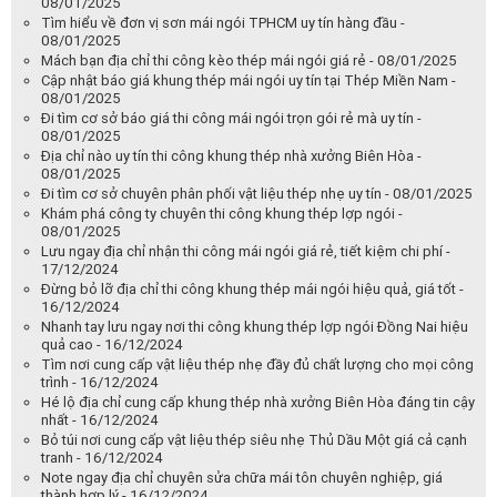
08/01/2025
Tìm hiểu về đơn vị sơn mái ngói TPHCM uy tín hàng đầu -
08/01/2025
Mách bạn địa chỉ thi công kèo thép mái ngói giá rẻ - 08/01/2025
Cập nhật báo giá khung thép mái ngói uy tín tại Thép Miền Nam -
08/01/2025
Đi tìm cơ sở báo giá thi công mái ngói trọn gói rẻ mà uy tín -
08/01/2025
Địa chỉ nào uy tín thi công khung thép nhà xưởng Biên Hòa -
08/01/2025
Đi tìm cơ sở chuyên phân phối vật liệu thép nhẹ uy tín - 08/01/2025
Khám phá công ty chuyên thi công khung thép lợp ngói -
08/01/2025
Lưu ngay địa chỉ nhận thi công mái ngói giá rẻ, tiết kiệm chi phí -
17/12/2024
Đừng bỏ lỡ địa chỉ thi công khung thép mái ngói hiệu quả, giá tốt -
16/12/2024
Nhanh tay lưu ngay nơi thi công khung thép lợp ngói Đồng Nai hiệu
quả cao - 16/12/2024
Tìm nơi cung cấp vật liệu thép nhẹ đầy đủ chất lượng cho mọi công
trình - 16/12/2024
Hé lộ địa chỉ cung cấp khung thép nhà xưởng Biên Hòa đáng tin cậy
nhất - 16/12/2024
Bỏ túi nơi cung cấp vật liệu thép siêu nhẹ Thủ Dầu Một giá cả cạnh
tranh - 16/12/2024
Note ngay địa chỉ chuyên sửa chữa mái tôn chuyên nghiệp, giá
thành hợp lý - 16/12/2024