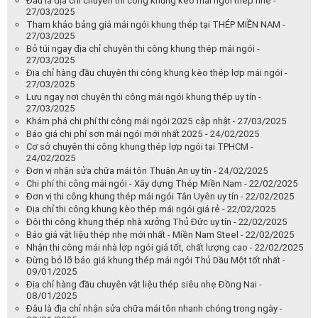
Đâu là địa chỉ chuyên thi công khung kèo mái ngói thép nhẹ -
27/03/2025
Tham khảo bảng giá mái ngói khung thép tại THÉP MIỀN NAM -
27/03/2025
Bỏ túi ngay địa chỉ chuyên thi công khung thép mái ngói -
27/03/2025
Địa chỉ hàng đầu chuyên thi công khung kèo thép lợp mái ngói -
27/03/2025
Lưu ngay nơi chuyên thi công mái ngói khung thép uy tín -
27/03/2025
Khám phá chi phí thi công mái ngói 2025 cập nhật - 27/03/2025
Báo giá chi phí sơn mái ngói mới nhất 2025 - 24/02/2025
Cơ sở chuyên thi công khung thép lợp ngói tại TPHCM -
24/02/2025
Đơn vị nhận sửa chữa mái tôn Thuận An uy tín - 24/02/2025
Chi phí thi công mái ngói - Xây dựng Thép Miền Nam - 22/02/2025
Đơn vị thi công khung thép mái ngói Tân Uyên uy tín - 22/02/2025
Địa chỉ thi công khung kèo thép mái ngói giá rẻ - 22/02/2025
Đội thi công khung thép nhà xưởng Thủ Đức uy tín - 22/02/2025
Báo giá vật liệu thép nhẹ mới nhất - Miền Nam Steel - 22/02/2025
Nhận thi công mái nhà lợp ngói giá tốt, chất lượng cao - 22/02/2025
Đừng bỏ lỡ báo giá khung thép mái ngói Thủ Dầu Một tốt nhất -
09/01/2025
Địa chỉ hàng đầu chuyên vật liệu thép siêu nhẹ Đồng Nai -
08/01/2025
Đâu là địa chỉ nhận sửa chữa mái tôn nhanh chóng trong ngày -