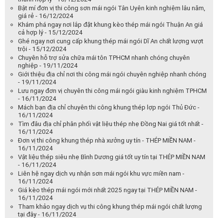
Bật mí đơn vị thi công sơn mái ngói Tân Uyên kinh nghiệm lâu năm,
giá rẻ - 16/12/2024
Khám phá ngay nơi lắp đặt khung kèo thép mái ngói Thuận An giá
cả hợp lý - 15/12/2024
Ghé ngay nơi cung cấp khung thép mái ngói Dĩ An chất lượng vượt
trội - 15/12/2024
Chuyên hỗ trợ sửa chữa mái tôn TPHCM nhanh chóng chuyên
nghiệp - 19/11/2024
Giới thiệu địa chỉ nơi thi công mái ngói chuyên nghiệp nhanh chóng
- 19/11/2024
Lưu ngay đơn vị chuyên thi công mái ngói giàu kinh nghiệm TPHCM
- 16/11/2024
Mách bạn địa chỉ chuyên thi công khung thép lợp ngói Thủ Đức -
16/11/2024
Tìm đâu địa chỉ phân phối vật liệu thép nhẹ Đồng Nai giá tốt nhất -
16/11/2024
Đơn vị thi công khung thép nhà xưởng uy tín - THÉP MIỀN NAM -
16/11/2024
Vật liệu thép siêu nhẹ Bình Dương giá tốt uy tín tại THÉP MIỀN NAM
- 16/11/2024
Liên hệ ngay dịch vụ nhận sơn mái ngói khu vực miền nam -
16/11/2024
Giá kèo thép mái ngói mới nhất 2025 ngay tại THÉP MIỀN NAM -
16/11/2024
Tham khảo ngay dịch vụ thi công khung thép mái ngói chất lượng
tại đây - 16/11/2024