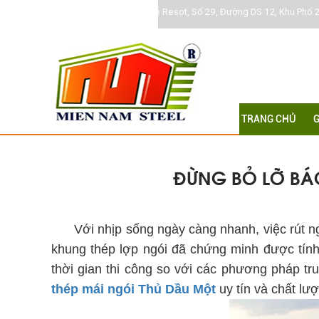
Khu DC Jamona Home Resot, Số 29, Đường DS 12, Khu Phố 2
TRANG CHỦ
G
ĐỪNG BỎ LỠ BÁO
báo giá khung thép mái ngói Thủ Dầu Một
Với nhịp sống ngày càng nhanh, việc rút ng
khung thép lợp ngói đã chứng minh được tính 
thời gian thi công so với các phương pháp tru
thép mái ngói Thủ Dầu Một
uy tín và chất l