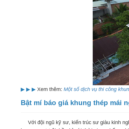
▶
▶
▶
Xem thêm:
Một số dịch vụ thi công khu
Bật mí báo giá khung thép mái 
Với đội ngũ kỹ sư, kiến trúc sư giàu kinh ngh