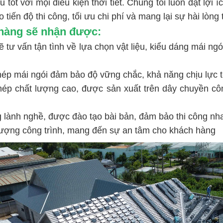
ịu tốt với mọi điều kiện thời tiết. Chúng tôi luôn đặt lợ
iến độ thi công, tối ưu chi phí và mang lại sự hài lòng t
hàng sẽ nhận được:
 tư vấn tận tình về lựa chọn vật liệu, kiểu dáng mái ngó
hép mái ngói đảm bảo độ vững chắc, khả năng chịu lực t
thép chất lượng cao, được sản xuất trên dây chuyền cô
g lành nghề, được đào tạo bài bản, đảm bảo thi công nha
lượng công trình, mang đến sự an tâm cho khách hàng