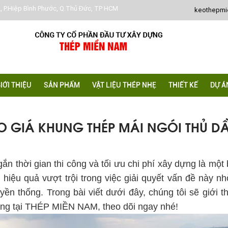
, P.Hiệp Bình Phước, Q.Thủ Đức, TP HCM
keothepm
IỚI THIỆU
SẢN PHẨM
VẬT LIỆU THÉP NHẸ
THIẾT KẾ
DỰ Á
 GIÁ KHUNG THÉP MÁI NGÓI THỦ D
ắn thời gian thi công và tối ưu chi phí xây dựng là một 
hiệu quả vượt trội trong việc giải quyết vấn đề này 
yền thống. Trong bài viết dưới đây, chúng tôi sẽ giới 
ượng tại THÉP MIỀN NAM, theo dõi ngay nhé!