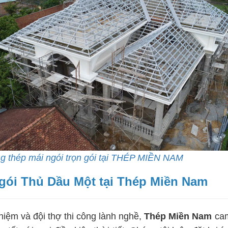
ng thép mái ngói trọn gói tại THÉP MIỀN NAM
ngói Thủ Dầu Một tại Thép Miền Nam
iệm và đội thợ thi công lành nghề,
Thép Miền Nam
cam