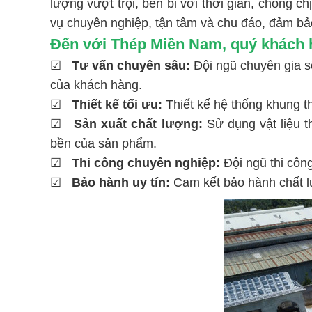
lượng vượt trội, bền bỉ với thời gian, chống ch
vụ chuyên nghiệp, tận tâm và chu đáo, đảm bảo t
Đến với Thép Miền Nam, quý khách 
☑
Tư vấn chuyên sâu:
Đội ngũ chuyên gia sẽ
của khách hàng.
☑
Thiết kế tối ưu:
Thiết kế hệ thống khung t
☑
Sản xuất chất lượng:
Sử dụng vật liệu 
bền của sản phẩm.
☑
Thi công chuyên nghiệp:
Đội ngũ thi côn
☑
Bảo hành uy tín:
Cam kết bảo hành chất 