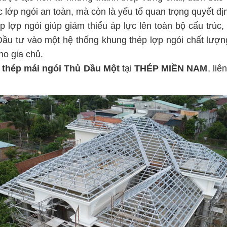
ớp ngói an toàn, mà còn là yếu tố quan trọng quyết định
ợp ngói giúp giảm thiểu áp lực lên toàn bộ cấu trúc, 
u tư vào một hệ thống khung thép lợp ngói chất lượng đ
ho gia chủ.
 thép mái ngói Thủ Dầu Một
tại
THÉP MIỀN NAM
, li