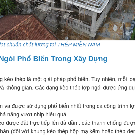
đạt chuẩn chất lượng tại THÉP MIỀN NAM
Ngói Phổ Biến Trong Xây Dựng
 kèo thép là một giải pháp phổ biến. Tuy nhiên, mỗi loại
g và không gian. Các dạng kèo thép lợp ngói được ứng dụ
n và được sử dụng phổ biến nhất trong cả công trình lợ
à khả năng vượt nhịp hiệu quả.
 được đặt trực tiếp lên đà dầm, các thanh chống được l
t hàn (đối với khung kèo thép hộp mạ kẽm hoặc thép đe