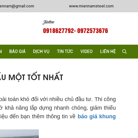
iennam@gmail.com
www.miennamsteel.com
Hotline
0918627792
- 0972573676
N
BÁO GIÁ
DỊCH VỤ
TIN TỨC
VIDEO
LIÊN HỆ
ẦU MỘT TỐT NHẤT
bài toán khó đối với nhiều chủ đầu tư. Thi công
nhờ khả năng lắp dựng nhanh chóng, giảm thiểu
thiệu đến bạn thêm thông tin về
báo giá khung