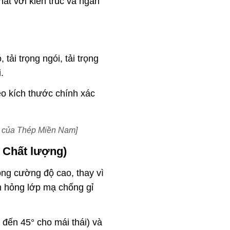
hất với kiến trúc và ngân
tải trọng ngói, tải trọng
.
o kích thước chính xác
g của Thép Miền Nam]
 Chất lượng)
ng cường độ cao, thay vì
m hỏng lớp mạ chống gỉ
 đến 45° cho mái thái) và