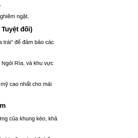
.
nghiêm ngặt.
Tuyệt đối)
a trái" để đảm bảo các
, Ngói Rìa, và khu vực
 mỹ cao nhất cho mái
ăm
vững của khung kèo, khả