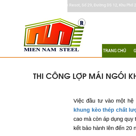
Khu DC Jamona Home Resot, Số 29, Đường DS 12, Khu Phố 2
TRANG CHỦ
G
THI CÔNG LỢP MÁI NGÓI K
Việc đầu tư vào một hệ
khung kèo thép chất l
cao mà còn áp dụng quy 
kết bảo hành lên đến 20 