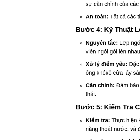
sự căn chỉnh của các
An toàn:
Tất cả các t
Bước 4: Kỹ Thuật 
Nguyên tắc:
Lợp ngói
viên ngói gối lên nh
Xử lý điểm yếu:
Đặc 
ống khói/ô cửa lấy sá
Căn chỉnh:
Đảm bảo n
thái.
Bước 5: Kiểm Tra 
Kiểm tra:
Thực hiện k
năng thoát nước, và đ