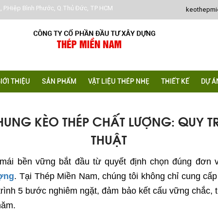
, P.Hiệp Bình Phước, Q.Thủ Đức, TP HCM
keothepm
IỚI THIỆU
SẢN PHẨM
VẬT LIỆU THÉP NHẸ
THIẾT KẾ
DỰ Á
HUNG KÈO THÉP CHẤT LƯỢNG: QUY T
THUẬT
 mái bền vững bắt đầu từ quyết định chọn đúng đơn 
ượng
. Tại Thép Miền Nam, chúng tôi không chỉ cung cấ
trình 5 bước nghiêm ngặt, đảm bảo kết cấu vững chắc,
năm.