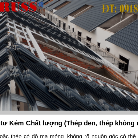
t tư Kém Chất lượng (Thép đen, thép không 
hoặc thép có độ mạ mỏng, không rõ nguồn gốc có thể