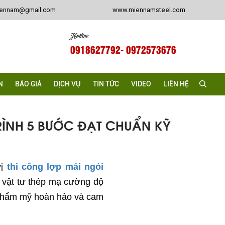
iennam@gmail.com
www.miennamsteel.com
Hotline
0918627792
- 0972573676
N
BÁO GIÁ
DỊCH VỤ
TIN TỨC
VIDEO
LIÊN HỆ
RÌNH 5 BƯỚC ĐẠT CHUẨN KỸ
vị
thi công lợp mái ngói
p vật tư thép mạ cường độ
 thẩm mỹ hoàn hảo và cam