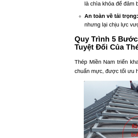
là chìa khóa để đảm b
An toàn về tải trọng
nhưng lại chịu lực vượ
Quy Trình 5 Bướ
Tuyệt Đối Của Th
Thép Miền Nam triển khai
chuẩn mực, được tối ưu h