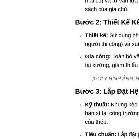
mái cũ) và tư vấn lựa
sách của gia chủ.
Bước 2: Thiết Kế K
Thiết kế:
Sử dụng phần
người thi công) và xuấ
Gia công:
Toàn bộ vậ
tại xưởng, giảm thiểu 
[GỢI Ý HÌNH ẢNH: Hì
Bước 3: Lắp Đặt Hệ
Kỹ thuật:
Khung kèo đ
hàn xì tại công trườ
của thép.
Tiêu chuẩn:
Lắp đặt p