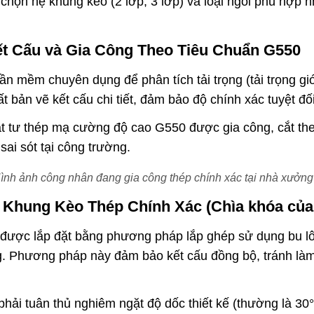
 chọn hệ khung kèo (2 lớp, 3 lớp) và loại ngói phù hợp n
ết Cấu và Gia Công Theo Tiêu Chuẩn G550
 mềm chuyên dụng để phân tích tải trọng (tải trọng gió, 
t bản vẽ kết cấu chi tiết, đảm bảo độ chính xác tuyệt đối
t tư thép mạ cường độ cao G550 được gia công, cắt the
sai sót tại công trường.
nh ảnh công nhân đang gia công thép chính xác tại nhà xưởn
 Khung Kèo Thép Chính Xác (Chìa khóa của
ược lắp đặt bằng phương pháp lắp ghép sử dụng bu lô
ng. Phương pháp này đảm bảo kết cấu đồng bộ, tránh là
hải tuân thủ nghiêm ngặt độ dốc thiết kế (thường là 30°