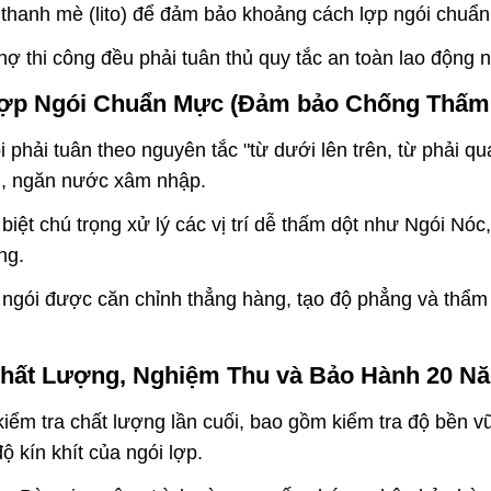
 thanh mè (lito) để đảm bảo khoảng cách lợp ngói chuẩn
hợ thi công đều phải tuân thủ quy tắc an toàn lao động 
Lợp Ngói Chuẩn Mực (Đảm bảo Chống Thấm 
 phải tuân theo nguyên tắc "từ dưới lên trên, từ phải qu
au, ngăn nước xâm nhập.
biệt chú trọng xử lý các vị trí dễ thấm dột như Ngói Nóc
ng.
gói được căn chỉnh thẳng hàng, tạo độ phẳng và thẩm
Chất Lượng, Nghiệm Thu và Bảo Hành 20 N
iểm tra chất lượng lần cuối, bao gồm kiểm tra độ bền 
ộ kín khít của ngói lợp.