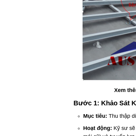
Xem th
Bước 1: Khảo Sát K
Mục tiêu:
Thu thập dữ
Hoạt động:
Kỹ sư sẽ đ