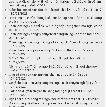
Lưu ngay địa chỉ đơn vị thi công mái nhà lợp ngói chắc chắn sẽ làm
bạn hài lòng - 10/01/2023
Mách bạn cơ sở kinh doanh mái ngói chất lượng với mức giá hợp lý
- 10/01/2023
Bạn đang phân vân không biết mua khung kèo thép nhẹ chất lượng
ở đâu? - 10/01/2023
Khám phá ngay địa chỉ chuyên cung cấp khung thép mái ngói có độ
bền cao - 10/01/2023
Khám phá ngay công ty chuyên thi công khung kèo thép mái ngói -
03/01/2023
Chiêm ngưỡng những mẫu ngói lợp đẹp được ưa chuộng hiện nay -
15/12/2022
Khung kèo mái ngói và những ưu điểm có thể bạn chưa biết -
15/12/2022
Một số điều cần lưu ý khi thi công mái ngói cho biệt thự -
15/12/2022
Nên chọn ngói Thái hay ngói Nhật để thi công mái ngói cho ngôi
nhà? - 15/12/2022
Chia sẻ cho bạn kinh nghiệm chọn ngói lợp nhà hiệu quả -
15/12/2022
Gợi ý cho bạn đơn vị thi công mái ngói nhật chuyên nghiệp uy tín -
15/12/2022
TOP đơn vị uy tín chuyên thi công mái ngói giá rẻ tại TPHCM -
15/12/2022
Cập nhật giá thi công mái ngói mới nhất chi tiết nhất - 15/12/2022
Địa chỉ cung cấp thép mạ hộp kim nhôm kẽm chất lượng giá tốt -