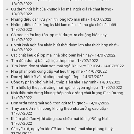
18/07/2022
Ưu điểm nổi bật của khung kèo mái ngói giá rẻ chất lượng -
18/07/2022
Những điều cần lưu ý khi thi ông lợp mái nhà - 14/07/2022
Những điều cần kiêng kỵ khi làm mái nhà mà gia chủ cần biết -
14/07/2022
Có bao nhiêu loại tôn lợp mái được ưa chuộng hiện nay -
14/07/2022
Bỏ túi kinh nghiệm nhận biết thời điểm lợp nhà thích hợp nhất -
14/07/2022
Các chất liệu để lợp mái nhà phổ biến hiện nay - 14/07/2022
Tìm đến đơn vị bán vật liệu thép nhẹ - 14/07/2022
Tìm kiếm đơn vị nhận sơn mái ngói khu vực TPHCM - 14/07/2022
Nhà phân phối cung cấp vật liệu thép nhẹ - 14/07/2022
Đơn vị thiết kế và thi công mái ngói đẹp - 14/07/2022
Công ty phân phối vật liệu thép siêu nhẹ Tây Ninh - 14/07/2022
Tìm hiểu kỹ thuật thi công mái ngói chuyên nghiệp - 14/07/2022
Nhà thầu xây dựng khung thép nhà xưởng chất lượng Bình Dương -
14/07/2022
Đơn vị thi công mái ngói trọn gói toàn quốc - 14/07/2022
Truy tìm đơn vị thi công khung thép nhà xưởng cao cấp -
14/07/2022
Khám phá đơn vị thi công sửa chữa mái tôn tại Đồng Nai -
14/07/2022
Các yếu tố, nguyên tắc để tạo nên một mái nhà phong thuỷ -
23/06/2022