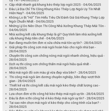
Uy Tín - 04/06/2025
Cập nhật nhanh giá khung kéo thép lợp ngói 2025 - 04/06/2025
Đâu Là Địa Chỉ Thi Công Khung Kèo Thép Lợp Ngói Uy Tín Nhất
Hiện Nay? - 04/06/2025
Không Lo Bị "Hớ" Tìm Hiểu Tiêu Chí Đánh Giá Giá Khung Thép Lợp
Ngói Chuẩn Nhất - 04/06/2025
Những Lý Do Nên Chọn Thi Công Nhà Xưởng Khung Thép Mái Tôn -
04/06/2025
Nhà xưởng kết cấu khung thép là gì? Quy trình làm nhà xưởng kết
cấu khung thép tiền chế - 04/06/2025
Bạn đang muốn tìm đơn vị sửa chữa mái tôn uy tín? - 28/04/2025
Giải pháp thi công sơn mái ngói hoàn hảo cho ngôi nhà bạn -
28/04/2025
Chuyên thi công sơn chống nóng mái ngói nhanh chóng, hiệu quả -
28/04/2025
Dịch vụ thi công sơn chống thấm mái ngói hiệu quả nhất -
28/04/2025
Nhà mái ngói đỏ sơn màu gì vừa đẹp vừa bền? - 28/04/2025
Thi công mái ngói âm dương chuyên nghiệp, bền đẹp vượt thời
gian - 28/04/2025
Thiết kế và thi công kết cấu mái ngói kèo thép chất lượng cao -
28/04/2025
Lựa chọn đơn vị thi công hệ kèo thép mái ngói uy tín - 28/04/2025
Đâu là đơn vị thi công hệ vì kèo thép mái ngói uy tín? - 28/04/2025
Tại sao nên chọn mái ngói vì kèo thép cho công trình của bạn? -
28/04/2025