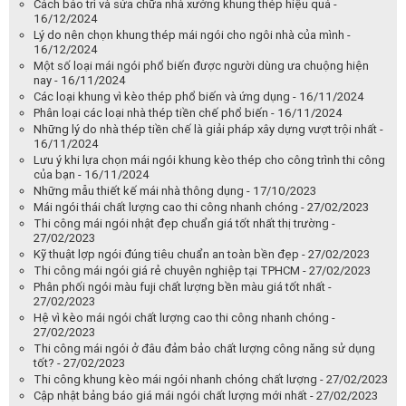
Cách bảo trì và sửa chữa nhà xưởng khung thép hiệu quả -
16/12/2024
Lý do nên chọn khung thép mái ngói cho ngôi nhà của mình -
16/12/2024
Một số loại mái ngói phổ biến được người dùng ưa chuộng hiện
nay - 16/11/2024
Các loại khung vì kèo thép phổ biến và ứng dụng - 16/11/2024
Phân loại các loại nhà thép tiền chế phổ biến - 16/11/2024
Những lý do nhà thép tiền chế là giải pháp xây dựng vượt trội nhất -
16/11/2024
Lưu ý khi lựa chọn mái ngói khung kèo thép cho công trình thi công
của bạn - 16/11/2024
Những mẫu thiết kế mái nhà thông dụng - 17/10/2023
Mái ngói thái chất lượng cao thi công nhanh chóng - 27/02/2023
Thi công mái ngói nhật đẹp chuẩn giá tốt nhất thị trường -
27/02/2023
Kỹ thuật lợp ngói đúng tiêu chuẩn an toàn bền đẹp - 27/02/2023
Thi công mái ngói giá rẻ chuyên nghiệp tại TPHCM - 27/02/2023
Phân phối ngói màu fuji chất lượng bền màu giá tốt nhất -
27/02/2023
Hệ vì kèo mái ngói chất lượng cao thi công nhanh chóng -
27/02/2023
Thi công mái ngói ở đâu đảm bảo chất lượng công năng sử dụng
tốt? - 27/02/2023
Thi công khung kèo mái ngói nhanh chóng chất lượng - 27/02/2023
Cập nhật bảng báo giá mái ngói chất lượng mới nhất - 27/02/2023