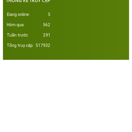
THỐNG KÊ TRUY CẬP
Đang online:
5
Hôm qua:
562
Tuần trước:
291
Tổng truy cập:
517932
Công ty Cổ Phần Đầu Tư Xây Dựng Thép Miền Nam. Phát triển web bởi tltvietnam.vn
Online:
5
|
Tháng:
4800
|
Tổng:
517932