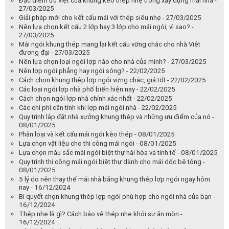
Đặc điểm ưu việt của khung kèo thép nhẹ trong xây dựng mái nhà -
27/03/2025
Giải pháp mới cho kết cấu mái với thép siêu nhẹ - 27/03/2025
Nên lựa chọn kết cấu 2 lớp hay 3 lớp cho mái ngói, vì sao? -
27/03/2025
Mái ngói khung thép mang lại kết cấu vững chắc cho nhà Việt
đương đại - 27/03/2025
Nên lựa chọn loại ngói lợp nào cho nhà của mình? - 27/03/2025
Nên lợp ngói phẳng hay ngói sóng? - 22/02/2025
Cách chọn khung thép lợp ngói vững chắc, giá tốt - 22/02/2025
Các loại ngói lợp nhà phổ biến hiện nay - 22/02/2025
Cách chọn ngói lợp nhà chính xác nhất - 22/02/2025
Các chi phí cần tính khi lợp mái ngói nhà - 22/02/2025
Quy trình lắp đặt nhà xưởng khung thép và những ưu điểm của nó -
08/01/2025
Phân loại và kết cấu mái ngói kèo thép - 08/01/2025
Lựa chọn vật liệu cho thi công mái ngói - 08/01/2025
Lựa chọn màu sắc mái ngói biệt thự hài hòa và tinh tế - 08/01/2025
Quy trình thi công mái ngói biệt thự dành cho mái dốc bê tông -
08/01/2025
5 lý do nên thay thế mái nhà bằng khung thép lợp ngói ngay hôm
nay - 16/12/2024
Bí quyết chọn khung thép lợp ngói phù hợp cho ngôi nhà của bạn -
16/12/2024
Thép nhẹ là gì? Cách bảo vệ thép nhẹ khỏi sự ăn mòn -
16/12/2024