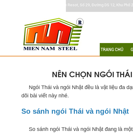
Khu DC Jamona Home Resot, Số 29, Đường DS 12, Khu Phố 2
TRANG CHỦ
G
NÊN CHỌN NGÓI THÁI
Ngói Thái và ngói Nhật đều là vật liệu đa dạn
dõi bài viết này nhé.
So sánh ngói Thái và ngói Nhật
So sánh ngói Thái và ngói Nhật đang là một t