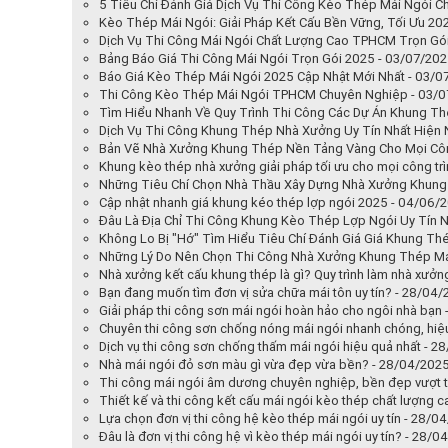
5 Tiêu Chí Đánh Giá Dịch Vụ Thi Công Kèo Thép Mái Ngói 
Kèo Thép Mái Ngói: Giải Pháp Kết Cấu Bền Vững, Tối Ưu 20
Dịch Vụ Thi Công Mái Ngói Chất Lượng Cao TPHCM Trọn Gói
Bảng Báo Giá Thi Công Mái Ngói Trọn Gói 2025 - 03/07/20
Báo Giá Kèo Thép Mái Ngói 2025 Cập Nhật Mới Nhất - 03/0
Thi Công Kèo Thép Mái Ngói TPHCM Chuyên Nghiệp - 03/
Tìm Hiểu Nhanh Về Quy Trình Thi Công Các Dự Án Khung T
Dịch Vụ Thi Công Khung Thép Nhà Xưởng Uy Tín Nhất Hiện 
Bản Vẽ Nhà Xưởng Khung Thép Nền Tảng Vàng Cho Mọi Côn
Khung kèo thép nhà xưởng giải pháp tối ưu cho mọi công tr
Những Tiêu Chí Chọn Nhà Thầu Xây Dựng Nhà Xưởng Khung
Cập nhật nhanh giá khung kéo thép lợp ngói 2025 - 04/06/
Đâu Là Địa Chỉ Thi Công Khung Kèo Thép Lợp Ngói Uy Tín 
Không Lo Bị "Hớ" Tìm Hiểu Tiêu Chí Đánh Giá Giá Khung T
Những Lý Do Nên Chọn Thi Công Nhà Xưởng Khung Thép Má
Nhà xưởng kết cấu khung thép là gì? Quy trình làm nhà xưởn
Bạn đang muốn tìm đơn vị sửa chữa mái tôn uy tín? - 28/04
Giải pháp thi công sơn mái ngói hoàn hảo cho ngôi nhà bạn
Chuyên thi công sơn chống nóng mái ngói nhanh chóng, hiệ
Dịch vụ thi công sơn chống thấm mái ngói hiệu quả nhất - 2
Nhà mái ngói đỏ sơn màu gì vừa đẹp vừa bền? - 28/04/202
Thi công mái ngói âm dương chuyên nghiệp, bền đẹp vượt t
Thiết kế và thi công kết cấu mái ngói kèo thép chất lượng 
Lựa chọn đơn vị thi công hệ kèo thép mái ngói uy tín - 28/0
Đâu là đơn vị thi công hệ vì kèo thép mái ngói uy tín? - 28/