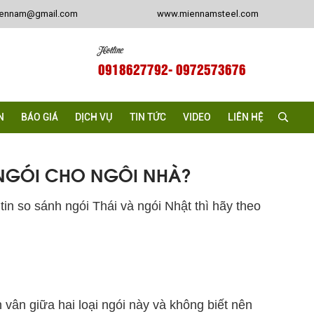
iennam@gmail.com
www.miennamsteel.com
Hotline
0918627792
- 0972573676
N
BÁO GIÁ
DỊCH VỤ
TIN TỨC
VIDEO
LIÊN HỆ
 NGÓI CHO NGÔI NHÀ?
in so sánh ngói Thái và ngói Nhật thì hãy theo
ân giữa hai loại ngói này và không biết nên