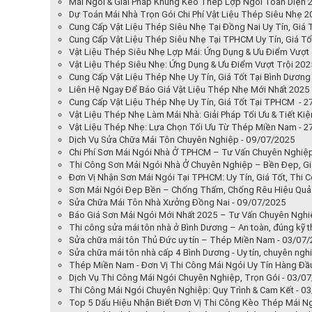
Mái Ngói & Giải Pháp Khung Kèo Thép Lợp Ngói Toàn Diện 
Dự Toán Mái Nhà Trọn Gói Chi Phí Vật Liệu Thép Siêu Nhẹ 
Cung Cấp Vật Liệu Thép Siêu Nhẹ Tại Đồng Nai Uy Tín, Giá 
Cung Cấp Vật Liệu Thép Siêu Nhẹ Tại TPHCM Uy Tín, Giá Tố
Vật Liệu Thép Siêu Nhẹ Lợp Mái: Ứng Dụng & Ưu Điểm Vượt 
Vật Liệu Thép Siêu Nhẹ: Ứng Dụng & Ưu Điểm Vượt Trội 202
Cung Cấp Vật Liệu Thép Nhẹ Uy Tín, Giá Tốt Tại Bình Dương
Liên Hệ Ngay Để Báo Giá Vật Liệu Thép Nhẹ Mới Nhất 2025
Cung Cấp Vật Liệu Thép Nhẹ Uy Tín, Giá Tốt Tại TPHCM - 
Vật Liệu Thép Nhẹ Làm Mái Nhà: Giải Pháp Tối Ưu & Tiết Ki
Vật Liệu Thép Nhẹ: Lựa Chọn Tối Ưu Từ Thép Miền Nam - 
Dịch Vụ Sửa Chữa Mái Tôn Chuyên Nghiệp - 09/07/2025
Chi Phí Sơn Mái Ngói Nhà Ở TPHCM – Tư Vấn Chuyên Nghiệ
Thi Công Sơn Mái Ngói Nhà Ở Chuyên Nghiệp – Bền Đẹp, Gi
Đơn Vị Nhận Sơn Mái Ngói Tại TPHCM: Uy Tín, Giá Tốt, Thi
Sơn Mái Ngói Đẹp Bền – Chống Thấm, Chống Rêu Hiệu Quả
Sửa Chữa Mái Tôn Nhà Xưởng Đồng Nai - 09/07/2025
Báo Giá Sơn Mái Ngói Mới Nhất 2025 – Tư Vấn Chuyên Nghi
Thi công sửa mái tôn nhà ở Bình Dương – An toàn, đúng kỹ t
Sửa chữa mái tôn Thủ Đức uy tín – Thép Miền Nam - 03/07
Sửa chữa mái tôn nhà cấp 4 Bình Dương - Uy tín, chuyên ngh
Thép Miền Nam - Đơn Vị Thi Công Mái Ngói Uy Tín Hàng Đ
Dịch Vụ Thi Công Mái Ngói Chuyên Nghiệp, Trọn Gói - 03/0
Thi Công Mái Ngói Chuyên Nghiệp: Quy Trình & Cam Kết - 0
Top 5 Dấu Hiệu Nhận Biết Đơn Vị Thi Công Kèo Thép Mái Ng