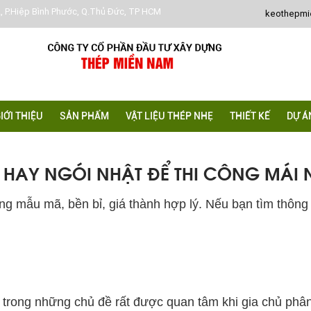
, P.Hiệp Bình Phước, Q.Thủ Đức, TP HCM
keothepm
IỚI THIỆU
SẢN PHẨM
VẬT LIỆU THÉP NHẸ
THIẾT KẾ
DỰ Á
 HAY NGÓI NHẬT ĐỂ THI CÔNG MÁI
g mẫu mã, bền bỉ, giá thành hợp lý. Nếu bạn tìm thông t
rong những chủ đề rất được quan tâm khi gia chủ phân v