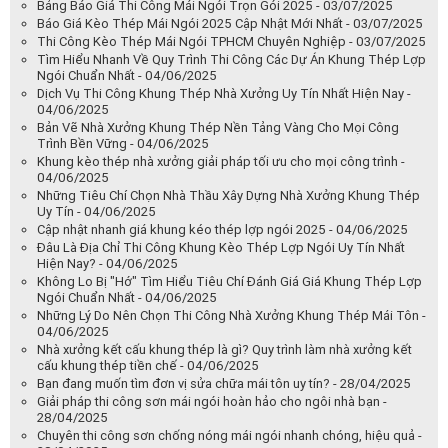
Bảng Báo Giá Thi Công Mái Ngói Trọn Gói 2025 - 03/07/2025
Báo Giá Kèo Thép Mái Ngói 2025 Cập Nhật Mới Nhất - 03/07/2025
Thi Công Kèo Thép Mái Ngói TPHCM Chuyên Nghiệp - 03/07/2025
Tìm Hiểu Nhanh Về Quy Trình Thi Công Các Dự Án Khung Thép Lợp
Ngói Chuẩn Nhất - 04/06/2025
Dịch Vụ Thi Công Khung Thép Nhà Xưởng Uy Tín Nhất Hiện Nay -
04/06/2025
Bản Vẽ Nhà Xưởng Khung Thép Nền Tảng Vàng Cho Mọi Công
Trình Bền Vững - 04/06/2025
Khung kèo thép nhà xưởng giải pháp tối ưu cho mọi công trình -
04/06/2025
Những Tiêu Chí Chọn Nhà Thầu Xây Dựng Nhà Xưởng Khung Thép
Uy Tín - 04/06/2025
Cập nhật nhanh giá khung kéo thép lợp ngói 2025 - 04/06/2025
Đâu Là Địa Chỉ Thi Công Khung Kèo Thép Lợp Ngói Uy Tín Nhất
Hiện Nay? - 04/06/2025
Không Lo Bị "Hớ" Tìm Hiểu Tiêu Chí Đánh Giá Giá Khung Thép Lợp
Ngói Chuẩn Nhất - 04/06/2025
Những Lý Do Nên Chọn Thi Công Nhà Xưởng Khung Thép Mái Tôn -
04/06/2025
Nhà xưởng kết cấu khung thép là gì? Quy trình làm nhà xưởng kết
cấu khung thép tiền chế - 04/06/2025
Bạn đang muốn tìm đơn vị sửa chữa mái tôn uy tín? - 28/04/2025
Giải pháp thi công sơn mái ngói hoàn hảo cho ngôi nhà bạn -
28/04/2025
Chuyên thi công sơn chống nóng mái ngói nhanh chóng, hiệu quả -