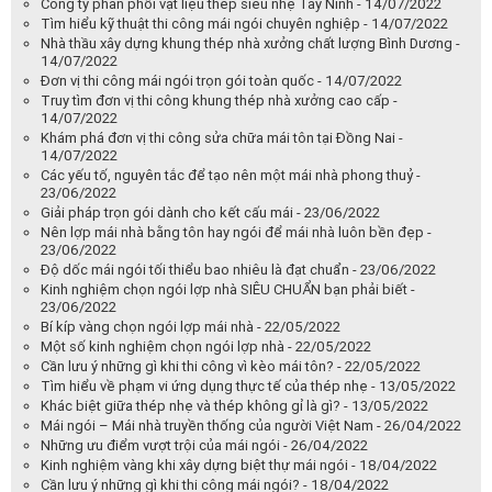
Công ty phân phối vật liệu thép siêu nhẹ Tây Ninh - 14/07/2022
Tìm hiểu kỹ thuật thi công mái ngói chuyên nghiệp - 14/07/2022
Nhà thầu xây dựng khung thép nhà xưởng chất lượng Bình Dương -
14/07/2022
Đơn vị thi công mái ngói trọn gói toàn quốc - 14/07/2022
Truy tìm đơn vị thi công khung thép nhà xưởng cao cấp -
14/07/2022
Khám phá đơn vị thi công sửa chữa mái tôn tại Đồng Nai -
14/07/2022
Các yếu tố, nguyên tắc để tạo nên một mái nhà phong thuỷ -
23/06/2022
Giải pháp trọn gói dành cho kết cấu mái - 23/06/2022
Nên lợp mái nhà bằng tôn hay ngói để mái nhà luôn bền đẹp -
23/06/2022
Độ dốc mái ngói tối thiểu bao nhiêu là đạt chuẩn - 23/06/2022
Kinh nghiệm chọn ngói lợp nhà SIÊU CHUẨN bạn phải biết -
23/06/2022
Bí kíp vàng chọn ngói lợp mái nhà - 22/05/2022
Một số kinh nghiệm chọn ngói lợp nhà - 22/05/2022
Cần lưu ý những gì khi thi công vì kèo mái tôn? - 22/05/2022
Tìm hiểu về phạm vi ứng dụng thực tế của thép nhẹ - 13/05/2022
Khác biệt giữa thép nhẹ và thép không gỉ là gì? - 13/05/2022
Mái ngói – Mái nhà truyền thống của người Việt Nam - 26/04/2022
Những ưu điểm vượt trội của mái ngói - 26/04/2022
Kinh nghiệm vàng khi xây dựng biệt thự mái ngói - 18/04/2022
Cần lưu ý những gì khi thi công mái ngói? - 18/04/2022