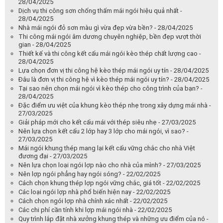
28/04/2025
Dịch vụ thi công sơn chống thấm mái ngói hiệu quả nhất -
28/04/2025
Nhà mái ngói đỏ sơn màu gì vừa đẹp vừa bền? - 28/04/2025
Thi công mái ngói âm dương chuyên nghiệp, bền đẹp vượt thời
gian - 28/04/2025
Thiết kế và thi công kết cấu mái ngói kèo thép chất lượng cao -
28/04/2025
Lựa chọn đơn vị thi công hệ kèo thép mái ngói uy tín - 28/04/2025
Đâu là đơn vị thi công hệ vì kèo thép mái ngói uy tín? - 28/04/2025
Tại sao nên chọn mái ngói vì kèo thép cho công trình của bạn? -
28/04/2025
Đặc điểm ưu việt của khung kèo thép nhẹ trong xây dựng mái nhà -
27/03/2025
Giải pháp mới cho kết cấu mái với thép siêu nhẹ - 27/03/2025
Nên lựa chọn kết cấu 2 lớp hay 3 lớp cho mái ngói, vì sao? -
27/03/2025
Mái ngói khung thép mang lại kết cấu vững chắc cho nhà Việt
đương đại - 27/03/2025
Nên lựa chọn loại ngói lợp nào cho nhà của mình? - 27/03/2025
Nên lợp ngói phẳng hay ngói sóng? - 22/02/2025
Cách chọn khung thép lợp ngói vững chắc, giá tốt - 22/02/2025
Các loại ngói lợp nhà phổ biến hiện nay - 22/02/2025
Cách chọn ngói lợp nhà chính xác nhất - 22/02/2025
Các chi phí cần tính khi lợp mái ngói nhà - 22/02/2025
Quy trình lắp đặt nhà xưởng khung thép và những ưu điểm của nó -