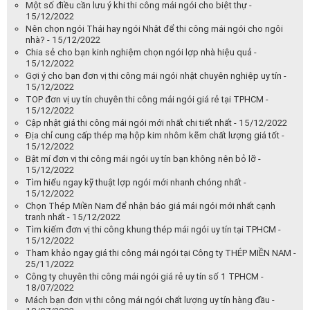
Một số điều cần lưu ý khi thi công mái ngói cho biệt thự -
15/12/2022
Nên chọn ngói Thái hay ngói Nhật để thi công mái ngói cho ngôi
nhà? - 15/12/2022
Chia sẻ cho bạn kinh nghiệm chọn ngói lợp nhà hiệu quả -
15/12/2022
Gợi ý cho bạn đơn vị thi công mái ngói nhật chuyên nghiệp uy tín -
15/12/2022
TOP đơn vị uy tín chuyên thi công mái ngói giá rẻ tại TPHCM -
15/12/2022
Cập nhật giá thi công mái ngói mới nhất chi tiết nhất - 15/12/2022
Địa chỉ cung cấp thép mạ hộp kim nhôm kẽm chất lượng giá tốt -
15/12/2022
Bật mí đơn vị thi công mái ngói uy tín bạn không nên bỏ lỡ -
15/12/2022
Tìm hiểu ngay kỹ thuật lợp ngói mới nhanh chóng nhất -
15/12/2022
Chọn Thép Miền Nam để nhận báo giá mái ngói mới nhất cạnh
tranh nhất - 15/12/2022
Tìm kiếm đơn vị thi công khung thép mái ngói uy tín tại TPHCM -
15/12/2022
Tham khảo ngay giá thi công mái ngói tại Công ty THÉP MIỀN NAM -
25/11/2022
Công ty chuyên thi công mái ngói giá rẻ uy tín số 1 TPHCM -
18/07/2022
Mách bạn đơn vị thi công mái ngói chất lượng uy tín hàng đầu -