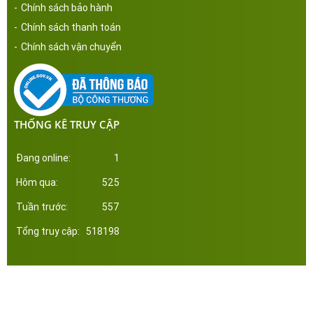
-
Chính sách bảo hành
-
Chính sách thanh toán
-
Chính sách vận chuyển
THỐNG KÊ TRUY CẬP
Đang online:
1
Hôm qua:
525
Tuần trước:
557
Tổng truy cập:
518198
Công ty Cổ Phần Đầu Tư Xây Dựng Thép Miền Nam. Phát triển web bởi tltvietnam.vn