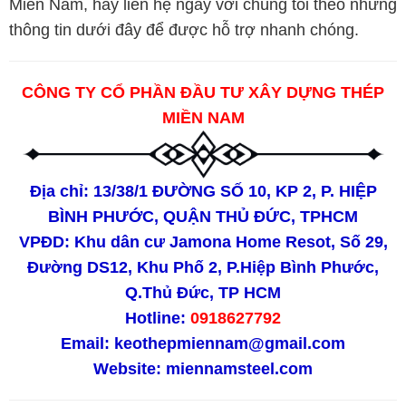
Miền Nam, hãy liên hệ ngay với chúng tôi theo những
thông tin dưới đây để được hỗ trợ nhanh chóng.
CÔNG TY CỔ PHẦN ĐẦU TƯ XÂY DỰNG THÉP
MIỀN NAM
Địa chỉ: 13/38/1 ĐƯỜNG SỐ 10, KP 2, P. HIỆP
BÌNH PHƯỚC, QUẬN THỦ ĐỨC, TPHCM
VPĐD: Khu dân cư Jamona Home Resot, Số 29,
Đường DS12, Khu Phố 2, P.Hiệp Bình Phước,
Q.Thủ Đức, TP HCM
Hotline:
0918627792
Email:
keothepmiennam@gmail.com
Website: miennamsteel.com