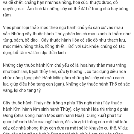
và dễ chết, chẳng hạn như hoa hồng, hoa cúc, thược dược, đỗ
quyên¸ mai… Âm tính là những cây có thể đặt ở trong nhà hay bóng
râm.
Việc phân loại thảo mộc theo ngũ hành chủ yếu căn cứ vào màu
sắc. Những cây thuộc hành Thủy phần lớn có màu xanh lá thẫm như
tùng, bách, bồ đào… Cây thuộc hành Hỏa có sắc đỏ như thạch lựu,
mộc miên, hồng thảo, hồng thiết… Đối với sức khỏe, chúng có tác
dụng bổ tâm và làm dịu thần kinh.
Những cây thuộc hành Kim chủ yếu có lá, hoa hay thân màu trắng
như bạch lan, bạch thủy tiên, cửu ly hương…, có tác dụng điều hòa
chức năng tạng phế. Hành Mộc gồm những loài cây có màu xanh
lục, giúp điều hòa tạng can (gan). Những cây thuộc hành Thổ có sắc
vàng, lợi cho tạng tỳ.
Cây thuộc hành Thủy nên trồng ở phía Tây ngôi nhà (Tây thuộc
hành Kim, hành Kim sinh hành Thủy), cây hành Hỏa thì trồng ở phía
Đông (phía Đông, hành Mộc sinh hành Hỏa)…Cũng xuất phát từ
quan hệ sinh khắc của ngũ hành, đối với vị trí trồng của một số loài
cây, các nhà phong thủy còn đưa ra một số lời khuyên cụ thể. Ví dụ: