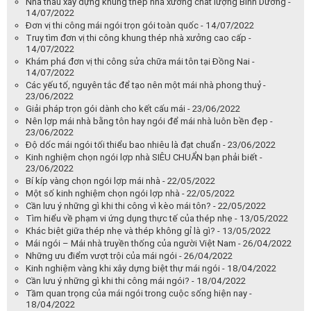
Nhà thầu xây dựng khung thép nhà xưởng chất lượng Bình Dương -
14/07/2022
Đơn vị thi công mái ngói trọn gói toàn quốc - 14/07/2022
Truy tìm đơn vị thi công khung thép nhà xưởng cao cấp -
14/07/2022
Khám phá đơn vị thi công sửa chữa mái tôn tại Đồng Nai -
14/07/2022
Các yếu tố, nguyên tắc để tạo nên một mái nhà phong thuỷ -
23/06/2022
Giải pháp trọn gói dành cho kết cấu mái - 23/06/2022
Nên lợp mái nhà bằng tôn hay ngói để mái nhà luôn bền đẹp -
23/06/2022
Độ dốc mái ngói tối thiểu bao nhiêu là đạt chuẩn - 23/06/2022
Kinh nghiệm chọn ngói lợp nhà SIÊU CHUẨN bạn phải biết -
23/06/2022
Bí kíp vàng chọn ngói lợp mái nhà - 22/05/2022
Một số kinh nghiệm chọn ngói lợp nhà - 22/05/2022
Cần lưu ý những gì khi thi công vì kèo mái tôn? - 22/05/2022
Tìm hiểu về phạm vi ứng dụng thực tế của thép nhẹ - 13/05/2022
Khác biệt giữa thép nhẹ và thép không gỉ là gì? - 13/05/2022
Mái ngói – Mái nhà truyền thống của người Việt Nam - 26/04/2022
Những ưu điểm vượt trội của mái ngói - 26/04/2022
Kinh nghiệm vàng khi xây dựng biệt thự mái ngói - 18/04/2022
Cần lưu ý những gì khi thi công mái ngói? - 18/04/2022
Tầm quan trọng của mái ngói trong cuộc sống hiện nay -
18/04/2022