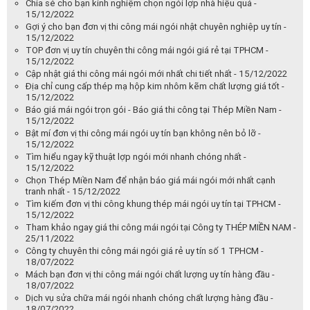
Chia sẻ cho bạn kinh nghiệm chọn ngói lợp nhà hiệu quả -
15/12/2022
Gợi ý cho bạn đơn vị thi công mái ngói nhật chuyên nghiệp uy tín -
15/12/2022
TOP đơn vị uy tín chuyên thi công mái ngói giá rẻ tại TPHCM -
15/12/2022
Cập nhật giá thi công mái ngói mới nhất chi tiết nhất - 15/12/2022
Địa chỉ cung cấp thép mạ hộp kim nhôm kẽm chất lượng giá tốt -
15/12/2022
Báo giá mái ngói trọn gói - Báo giá thi công tại Thép Miền Nam -
15/12/2022
Bật mí đơn vị thi công mái ngói uy tín bạn không nên bỏ lỡ -
15/12/2022
Tìm hiểu ngay kỹ thuật lợp ngói mới nhanh chóng nhất -
15/12/2022
Chọn Thép Miền Nam để nhận báo giá mái ngói mới nhất cạnh
tranh nhất - 15/12/2022
Tìm kiếm đơn vị thi công khung thép mái ngói uy tín tại TPHCM -
15/12/2022
Tham khảo ngay giá thi công mái ngói tại Công ty THÉP MIỀN NAM -
25/11/2022
Công ty chuyên thi công mái ngói giá rẻ uy tín số 1 TPHCM -
18/07/2022
Mách bạn đơn vị thi công mái ngói chất lượng uy tín hàng đầu -
18/07/2022
Dịch vụ sửa chữa mái ngói nhanh chóng chất lượng hàng đầu -
18/07/2022