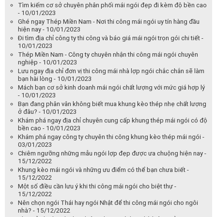
Tìm kiếm cơ sở chuyên phân phối mái ngói đẹp đi kèm độ bền cao
- 10/01/2023
Ghé ngay Thép Miền Nam - Nơi thi công mái ngói uy tín hàng đầu
hiện nay - 10/01/2023
Đi tìm địa chỉ công ty thi công và báo giá mái ngói trọn gói chi tiết -
10/01/2023
Thép Miền Nam - Công ty chuyên nhận thi công mái ngói chuyên
nghiệp - 10/01/2023
Lưu ngay địa chỉ đơn vị thi công mái nhà lợp ngói chắc chắn sẽ làm
bạn hài lòng - 10/01/2023
Mách bạn cơ sở kinh doanh mái ngói chất lượng với mức giá hợp lý
- 10/01/2023
Bạn đang phân vân không biết mua khung kèo thép nhẹ chất lượng
ở đâu? - 10/01/2023
Khám phá ngay địa chỉ chuyên cung cấp khung thép mái ngói có độ
bền cao - 10/01/2023
Khám phá ngay công ty chuyên thi công khung kèo thép mái ngói -
03/01/2023
Chiêm ngưỡng những mẫu ngói lợp đẹp được ưa chuộng hiện nay -
15/12/2022
Khung kèo mái ngói và những ưu điểm có thể bạn chưa biết -
15/12/2022
Một số điều cần lưu ý khi thi công mái ngói cho biệt thự -
15/12/2022
Nên chọn ngói Thái hay ngói Nhật để thi công mái ngói cho ngôi
nhà? - 15/12/2022