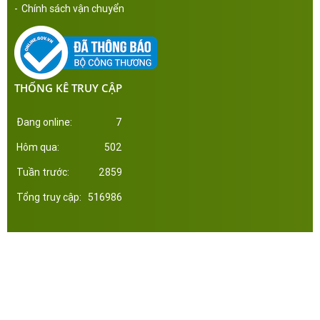
-
Chính sách vận chuyển
THỐNG KÊ TRUY CẬP
Đang online:
7
Hôm qua:
502
Tuần trước:
2859
Tổng truy cập:
516986
Công ty Cổ Phần Đầu Tư Xây Dựng Thép Miền Nam. Phát triển web bởi tltvietnam.vn
Online:
7
|
Tháng:
3853
|
Tổng:
516986