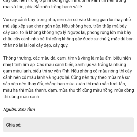
Cây đào nên trồng ở phía Đông ngôi nhà, phía Nam thì nên trồng
mai và táo, phía Bắc nên trồng hạnh và lê…
Với cây cảnh bày trong nhà, nên căn cứ vào không gian lớn hay nhỏ
mà sắp xếp sao cho ngăn nắp. Nếu phòng hẹp, trần thấp mà bày
cây cao, to là không không hợp lý. Ngược lại, phòng rộng lớn mà bày
chậu cây cảnh nhỏ bé thì cũng không gây được sự chú ý, mặc dù bản
thân nó lại là loại cây đẹp, cây quý.
Thông thường, các màu đỏ, cam, tím và vàng là màu ấm, biểu hiện
nhiệt tình ấm áp. Các màu xanh biển, xanh lục và trắng là những
gam màu lạnh, biểu thị sự yên tĩnh. Nếu phòng có màu nóng thì cây
cảnh nên có màu lạnh và ngược lại. Cũng nên tùy theo mùa mà sự
sắp xếp nên thay đổi, chẳng hạn mùa xuân thì màu sắc tươi tắn,
màu hạ thì mùa thanh, đạm, mùa thu thì dùng màu hồng, mùa đông
thì dùng màu xanh.
Nguồn: Sưu Tầm
Chia sẻ: