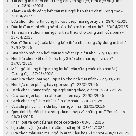
Thi công mái ngói âm dương chuyên nghiệp, bền đẹp vượt thời
gian - 28/04/2025
Thiết kế và thi công kết cấu mái ngói kèo thép chất lượng cao -
28/04/2025
Lựa chọn đơn vị thi công hệ kèo thép mái ngói uy tín - 28/04/2025
Đâu là đơn vị thi công hệ vì kèo thép mái ngói uy tín? - 28/04/2025
Tại sao nên chọn mái ngói vì kèo thép cho công trình của bạn? -
28/04/2025
Đặc điểm ưu việt của khung kèo thép nhẹ trong xây dựng mái nhà -
27/03/2025
Giải pháp mới cho kết cấu mái với thép siêu nhẹ - 27/03/2025
Nên lựa chọn kết cấu 2 lớp hay 3 lớp cho mái ngói, vì sao? -
27/03/2025
Mái ngói khung thép mang lại kết cấu vững chắc cho nhà Việt
đương đại - 27/03/2025
Nên lựa chọn loại ngói lợp nào cho nhà của mình? - 27/03/2025
Nên lợp ngói phẳng hay ngói sóng? - 22/02/2025
Cách chọn khung thép lợp ngói vững chắc, giá tốt - 22/02/2025
Các loại ngói lợp nhà phổ biến hiện nay - 22/02/2025
Cách chọn ngói lợp nhà chính xác nhất - 22/02/2025
Các chi phí cần tính khi lợp mái ngói nhà - 22/02/2025
Quy trình lắp đặt nhà xưởng khung thép và những ưu điểm của nó -
08/01/2025
Phân loại và kết cấu mái ngói kèo thép - 08/01/2025
Lựa chọn vật liệu cho thi công mái ngói - 08/01/2025
Lựa chọn màu sắc mái ngói biệt thự hài hòa và tinh tế - 08/01/2025