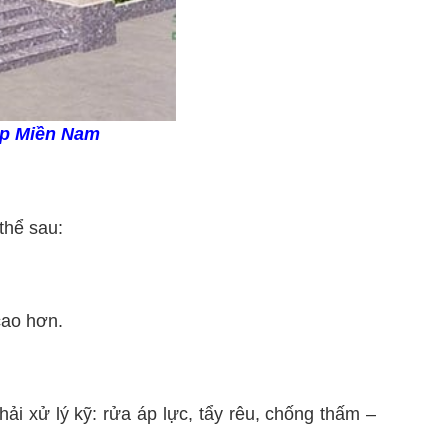
ép Miền Nam
thể sau:
cao hơn.
ải xử lý kỹ: rửa áp lực, tẩy rêu, chống thấm –