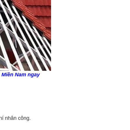
p Miền Nam ngay
phí nhân công.