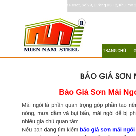
Khu DC Jamona Home Resot, Số 29, Đường DS 12, Khu Phố 2
TRANG CHỦ
G
BÁO GIÁ SƠN 
Báo Giá Sơn Mái Ngó
Mái ngói là phần quan trọng góp phần tạo nê
nóng, mưa dầm và bụi bẩn, mái ngói dễ bị ph
nhiều gia chủ quan tâm.
Nếu bạn đang tìm kiếm
báo giá sơn mái ngói