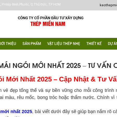
, P.Hiệp Bình Phước, Q.Thủ Đức, TP HCM
keothepm
IỚI THIỆU
SẢN PHẨM
VẬT LIỆU THÉP NHẸ
THIẾT KẾ
DỰ Á
MÁI NGÓI MỚI NHẤT 2025 – TƯ VẤN 
i Mới Nhất 2025 – Cập Nhật & Tư V
n vẻ đẹp tổng thể và sự bền vững cho mỗi công trình 
ai màu, rêu mốc, bong tróc hoặc thấm nước. Chính vì 
 mới nhất 2025
, bài viết dưới đây sẽ giúp bạn nắm rõ 