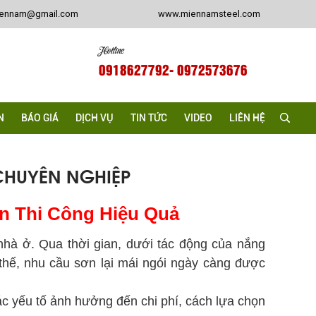
iennam@gmail.com
www.miennamsteel.com
Hotline
0918627792
- 0972573676
N
BÁO GIÁ
DỊCH VỤ
TIN TỨC
VIDEO
LIÊN HỆ
CHUYÊN NGHIỆP
ấn Thi Công Hiệu Quả
nhà ở. Qua thời gian, dưới tác động của nắng
thế, nhu cầu sơn lại mái ngói ngày càng được
các yếu tố ảnh hưởng đến chi phí, cách lựa chọn