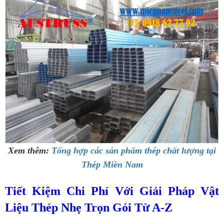
Xem thêm:
Tổng hợp các sản phẩm thép chất lượng tại
Thép Miền Nam
Tiết Kiệm Chi Phí Với Giải Pháp Vật
Liệu Thép Nhẹ Trọn Gói Từ A-Z