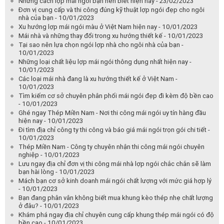
Những cách lợp mái ngói bạn nên biết hiện nay - 23/02/2023
Đơn vị cung cấp và thi công đúng kỹ thuật lợp ngói đẹp cho ngôi
nhà của bạn - 10/01/2023
Xu hướng lợp mái ngói màu ở Việt Nam hiện nay - 10/01/2023
Mái nhà và những thay đổi trong xu hướng thiết kế - 10/01/2023
Tại sao nên lựa chọn ngói lợp nhà cho ngôi nhà của bạn -
10/01/2023
Những loại chất liệu lợp mái ngói thông dụng nhất hiện nay -
10/01/2023
Các loại mái nhà đang là xu hướng thiết kế ở Việt Nam -
10/01/2023
Tìm kiếm cơ sở chuyên phân phối mái ngói đẹp đi kèm độ bền cao
- 10/01/2023
Ghé ngay Thép Miền Nam - Nơi thi công mái ngói uy tín hàng đầu
hiện nay - 10/01/2023
Đi tìm địa chỉ công ty thi công và báo giá mái ngói trọn gói chi tiết -
10/01/2023
Thép Miền Nam - Công ty chuyên nhận thi công mái ngói chuyên
nghiệp - 10/01/2023
Lưu ngay địa chỉ đơn vị thi công mái nhà lợp ngói chắc chắn sẽ làm
bạn hài lòng - 10/01/2023
Mách bạn cơ sở kinh doanh mái ngói chất lượng với mức giá hợp lý
- 10/01/2023
Bạn đang phân vân không biết mua khung kèo thép nhẹ chất lượng
ở đâu? - 10/01/2023
Khám phá ngay địa chỉ chuyên cung cấp khung thép mái ngói có độ
bền cao - 10/01/2023