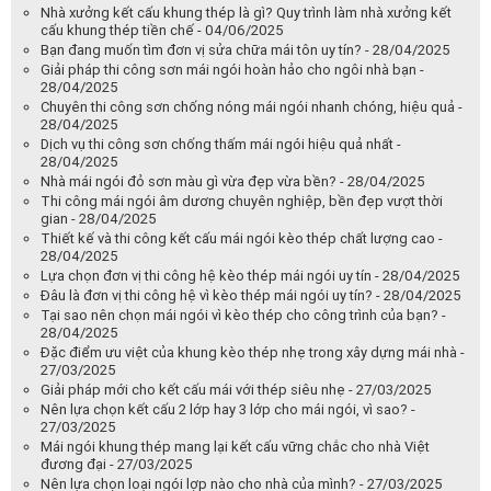
Nhà xưởng kết cấu khung thép là gì? Quy trình làm nhà xưởng kết
cấu khung thép tiền chế - 04/06/2025
Bạn đang muốn tìm đơn vị sửa chữa mái tôn uy tín? - 28/04/2025
Giải pháp thi công sơn mái ngói hoàn hảo cho ngôi nhà bạn -
28/04/2025
Chuyên thi công sơn chống nóng mái ngói nhanh chóng, hiệu quả -
28/04/2025
Dịch vụ thi công sơn chống thấm mái ngói hiệu quả nhất -
28/04/2025
Nhà mái ngói đỏ sơn màu gì vừa đẹp vừa bền? - 28/04/2025
Thi công mái ngói âm dương chuyên nghiệp, bền đẹp vượt thời
gian - 28/04/2025
Thiết kế và thi công kết cấu mái ngói kèo thép chất lượng cao -
28/04/2025
Lựa chọn đơn vị thi công hệ kèo thép mái ngói uy tín - 28/04/2025
Đâu là đơn vị thi công hệ vì kèo thép mái ngói uy tín? - 28/04/2025
Tại sao nên chọn mái ngói vì kèo thép cho công trình của bạn? -
28/04/2025
Đặc điểm ưu việt của khung kèo thép nhẹ trong xây dựng mái nhà -
27/03/2025
Giải pháp mới cho kết cấu mái với thép siêu nhẹ - 27/03/2025
Nên lựa chọn kết cấu 2 lớp hay 3 lớp cho mái ngói, vì sao? -
27/03/2025
Mái ngói khung thép mang lại kết cấu vững chắc cho nhà Việt
đương đại - 27/03/2025
Nên lựa chọn loại ngói lợp nào cho nhà của mình? - 27/03/2025