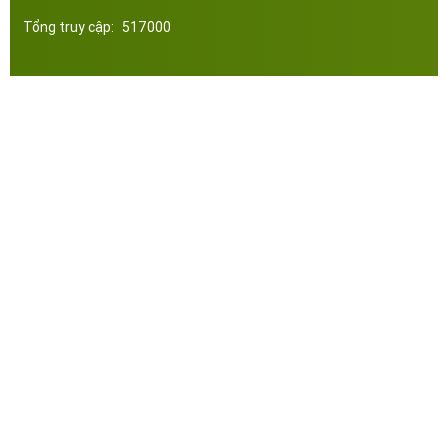
Tổng truy cập:
517000
Công ty Cổ Phần Đầu Tư Xây Dựng Thép Miền Nam. Phát triển web bởi tltvietnam.vn
Online:
4
|
Tháng:
3868
|
Tổng:
517000