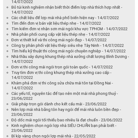
14/07/2022
Bỏ túi kinh nghiệm nhận biết thời điểm lợp nhà thích hợp nhất -
14/07/2022
Các chất liệu để lợp mái nhà phổ biến hiện nay - 14/07/2022
Tìm đến đơn vị bán vật liệu thép nhẹ - 14/07/2022
Tìm kiếm đơn vị nhận sơn mái ngói khu vực TPHCM - 14/07/2022
Nhà phân phối cung cấp vật liệu thép nhẹ - 14/07/2022
Đơn vị thiết kế và thi công mái ngói đẹp - 14/07/2022
Công ty phân phối vật liệu thép siêu nhẹ Tây Ninh - 14/07/2022
Tìm hiểu kỹ thuật thi công mái ngói chuyên nghiệp - 14/07/2022
Nhà thầu xây dựng khung thép nhà xưởng chất lượng Bình Dương -
14/07/2022
Đơn vị thi công mái ngói trọn gói toàn quốc - 14/07/2022
Truy tìm đơn vị thi công khung thép nhà xưởng cao cấp -
14/07/2022
Khám phá đơn vị thi công sửa chữa mái tôn tại Đồng Nai -
14/07/2022
Các yếu tố, nguyên tắc để tạo nên một mái nhà phong thuỷ -
23/06/2022
Giải pháp trọn gói dành cho kết cấu mái - 23/06/2022
Nên lợp mái nhà bằng tôn hay ngói để mái nhà luôn bền đẹp -
23/06/2022
Độ dốc mái ngói tối thiểu bao nhiêu là đạt chuẩn - 23/06/2022
Kinh nghiệm chọn ngói lợp nhà SIÊU CHUẨN bạn phải biết -
23/06/2022
Bí kíp vàng chọn ngói lợp mái nhà - 22/05/2022