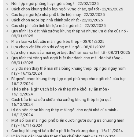
Nên lợp ngói phẳng hay ngói sóng? - 22/02/2025
Cách chọn khung thép lợp ngói vững chắc, giá tốt - 22/02/2025
Các loại ngói lợp nhà phổ biến hiện nay - 22/02/2025
Cách chọn ngói lợp nhà chính xác nhất - 22/02/2025
Các chi phí cần tính khi lợp mái ngói nhà - 22/02/2025
Quy trình lắp đặt nhà xưởng khung thép và những ưu điểm của nó -
08/01/2025
Phân loại và kết cấu mái ngói kèo thép - 08/01/2025
Lựa chọn vật liệu cho thi công mái ngói - 08/01/2025
Lựa chọn màu sắc mái ngói biệt thự hài hòa và tinh tế - 08/01/2025
Quy trình thi công mái ngói biệt thự dành cho mái dốc bê tông -
08/01/2025
5 lý do nên thay thế mái nhà bằng khung thép lợp ngói ngay hôm
nay - 16/12/2024
Bí quyết chọn khung thép lợp ngói phù hợp cho ngôi nhà của bạn -
16/12/2024
Thép nhẹ là gì? Cách bảo vệ thép nhẹ khỏi sự ăn mòn -
16/12/2024
Cách bảo trì và sửa chữa nhà xưởng khung thép hiệu quả -
16/12/2024
Lý do nên chọn khung thép mái ngói cho ngôi nhà của mình -
16/12/2024
Một số loại mái ngói phổ biến được người dùng ưa chuộng hiện
nay - 16/11/2024
Các loại khung vì kèo thép phổ biến và ứng dụng - 16/11/2024
Phân loại các loại nhà thép tiền chế phổ biến - 16/11/2024