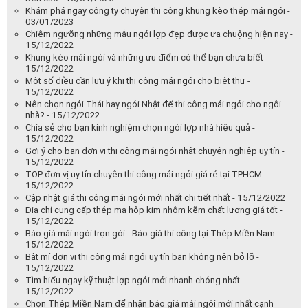
Khám phá ngay công ty chuyên thi công khung kèo thép mái ngói -
03/01/2023
Chiêm ngưỡng những mẫu ngói lợp đẹp được ưa chuộng hiện nay -
15/12/2022
Khung kèo mái ngói và những ưu điểm có thể bạn chưa biết -
15/12/2022
Một số điều cần lưu ý khi thi công mái ngói cho biệt thự -
15/12/2022
Nên chọn ngói Thái hay ngói Nhật để thi công mái ngói cho ngôi
nhà? - 15/12/2022
Chia sẻ cho bạn kinh nghiệm chọn ngói lợp nhà hiệu quả -
15/12/2022
Gợi ý cho bạn đơn vị thi công mái ngói nhật chuyên nghiệp uy tín -
15/12/2022
TOP đơn vị uy tín chuyên thi công mái ngói giá rẻ tại TPHCM -
15/12/2022
Cập nhật giá thi công mái ngói mới nhất chi tiết nhất - 15/12/2022
Địa chỉ cung cấp thép mạ hộp kim nhôm kẽm chất lượng giá tốt -
15/12/2022
Báo giá mái ngói trọn gói - Báo giá thi công tại Thép Miền Nam -
15/12/2022
Bật mí đơn vị thi công mái ngói uy tín bạn không nên bỏ lỡ -
15/12/2022
Tìm hiểu ngay kỹ thuật lợp ngói mới nhanh chóng nhất -
15/12/2022
Chọn Thép Miền Nam để nhận báo giá mái ngói mới nhất cạnh