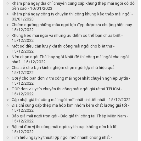
Khám phá ngay địa chỉ chuyên cung cấp khung thép mái ngói có độ
bền cao - 10/01/2023
Khám phá ngay công ty chuyên thi công khung kèo thép mái ngói -
03/01/2023
Chiêm ngưỡng những mẫu ngói lợp đẹp được ưa chuộng hiện nay -
15/12/2022
Khung kèo mái ngói và những ưu điểm có thể bạn chưa biết -
15/12/2022
Một số điều cần lưu ý khi thi công mái ngói cho biệt thự -
15/12/2022
Nên chọn ngói Thái hay ngói Nhật để thi công mái ngói cho ngôi
nhà? - 15/12/2022
Chia sẻ cho bạn kinh nghiệm chọn ngói lợp nhà hiệu quả -
15/12/2022
Gợi ý cho bạn đơn vị thi công mái ngói nhật chuyên nghiệp uy tín -
15/12/2022
TOP đơn vị uy tín chuyên thi công mái ngói giá rẻ tại TPHCM -
15/12/2022
Cập nhật giá thi công mái ngói mới nhất chi tiết nhất - 15/12/2022
Địa chỉ cung cấp thép mạ hộp kim nhôm kẽm chất lượng giá tốt -
15/12/2022
Báo giá mái ngói trọn gói - Báo giá thi công tại Thép Miền Nam -
15/12/2022
Bật mí đơn vị thi công mái ngói uy tín bạn không nên bỏ lỡ -
15/12/2022
Tìm hiểu ngay kỹ thuật lợp ngói mới nhanh chóng nhất -