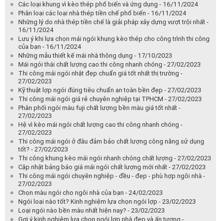
Các loại khung vì kèo thép phổ biến và ứng dụng - 16/11/2024
Phân loại các loại nhà thép tiền chế phổ biến - 16/11/2024
Những lý do nhà thép tiền chế là giải pháp xây dựng vượt trội nhất -
16/11/2024
Lưu ý khi lựa chọn mái ngói khung kèo thép cho công trình thi công
của bạn - 16/11/2024
Những mẫu thiết kế mái nhà thông dụng - 17/10/2023
Mái ngói thái chất lượng cao thi công nhanh chóng - 27/02/2023
Thi công mái ngói nhật đẹp chuẩn giá tốt nhất thị trường -
27/02/2023
Kỹ thuật lợp ngói đúng tiêu chuẩn an toàn bền đẹp - 27/02/2023
Thi công mái ngói giá rẻ chuyên nghiệp tại TPHCM - 27/02/2023
Phân phối ngói màu fuji chất lượng bền màu giá tốt nhất -
27/02/2023
Hệ vì kèo mái ngói chất lượng cao thi công nhanh chóng -
27/02/2023
Thi công mái ngói ở đâu đảm bảo chất lượng công năng sử dụng
tốt? - 27/02/2023
Thi công khung kèo mái ngói nhanh chóng chất lượng - 27/02/2023
Cập nhật bảng báo giá mái ngói chất lượng mới nhất - 27/02/2023
Thi công mái ngói chuyên nghiệp - đều - đẹp - phù hợp ngôi nhà -
27/02/2023
Chọn màu ngói cho ngôi nhà của bạn - 24/02/2023
Ngói loại nào tốt? Kinh nghiệm lựa chọn ngói lợp - 23/02/2023
Loại ngói nào bền màu nhất hiện nay? - 23/02/2023
Gợi ý kinh nghiệm lựa chọn ngói lợp nhà đẹp và ấn tượng -