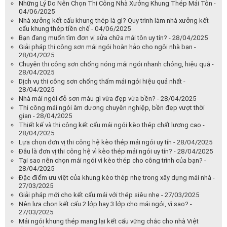
Những Lý Do Nên Chọn Thi Công Nhà Xưởng Khung Thép Mái Tôn -
04/06/2025
Nhà xưởng kết cấu khung thép là gì? Quy trình làm nhà xưởng kết
cấu khung thép tiền chế - 04/06/2025
Bạn đang muốn tìm đơn vị sửa chữa mái tôn uy tín? - 28/04/2025
Giải pháp thi công sơn mái ngói hoàn hảo cho ngôi nhà bạn -
28/04/2025
Chuyên thi công sơn chống nóng mái ngói nhanh chóng, hiệu quả -
28/04/2025
Dịch vụ thi công sơn chống thấm mái ngói hiệu quả nhất -
28/04/2025
Nhà mái ngói đỏ sơn màu gì vừa đẹp vừa bền? - 28/04/2025
Thi công mái ngói âm dương chuyên nghiệp, bền đẹp vượt thời
gian - 28/04/2025
Thiết kế và thi công kết cấu mái ngói kèo thép chất lượng cao -
28/04/2025
Lựa chọn đơn vị thi công hệ kèo thép mái ngói uy tín - 28/04/2025
Đâu là đơn vị thi công hệ vì kèo thép mái ngói uy tín? - 28/04/2025
Tại sao nên chọn mái ngói vì kèo thép cho công trình của bạn? -
28/04/2025
Đặc điểm ưu việt của khung kèo thép nhẹ trong xây dựng mái nhà -
27/03/2025
Giải pháp mới cho kết cấu mái với thép siêu nhẹ - 27/03/2025
Nên lựa chọn kết cấu 2 lớp hay 3 lớp cho mái ngói, vì sao? -
27/03/2025
Mái ngói khung thép mang lại kết cấu vững chắc cho nhà Việt