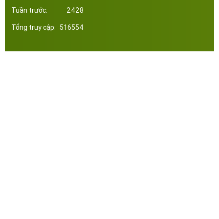
Tuần trước:
2428
Tổng truy cập:
516554
Công ty Cổ Phần Đầu Tư Xây Dựng Thép Miền Nam. Phát triển web bởi tltvietnam.vn
Online:
15
|
Tháng:
3422
|
Tổng:
516554