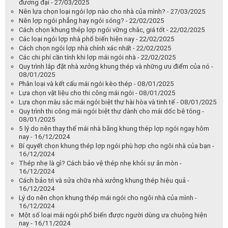
đương đại - 27/03/2025
Nên lựa chọn loại ngói lợp nào cho nhà của mình? - 27/03/2025
Nên lợp ngói phẳng hay ngói sóng? - 22/02/2025
Cách chọn khung thép lợp ngói vững chắc, giá tốt - 22/02/2025
Các loại ngói lợp nhà phổ biến hiện nay - 22/02/2025
Cách chọn ngói lợp nhà chính xác nhất - 22/02/2025
Các chi phí cần tính khi lợp mái ngói nhà - 22/02/2025
Quy trình lắp đặt nhà xưởng khung thép và những ưu điểm của nó -
08/01/2025
Phân loại và kết cấu mái ngói kèo thép - 08/01/2025
Lựa chọn vật liệu cho thi công mái ngói - 08/01/2025
Lựa chọn màu sắc mái ngói biệt thự hài hòa và tinh tế - 08/01/2025
Quy trình thi công mái ngói biệt thự dành cho mái dốc bê tông -
08/01/2025
5 lý do nên thay thế mái nhà bằng khung thép lợp ngói ngay hôm
nay - 16/12/2024
Bí quyết chọn khung thép lợp ngói phù hợp cho ngôi nhà của bạn -
16/12/2024
Thép nhẹ là gì? Cách bảo vệ thép nhẹ khỏi sự ăn mòn -
16/12/2024
Cách bảo trì và sửa chữa nhà xưởng khung thép hiệu quả -
16/12/2024
Lý do nên chọn khung thép mái ngói cho ngôi nhà của mình -
16/12/2024
Một số loại mái ngói phổ biến được người dùng ưa chuộng hiện
nay - 16/11/2024