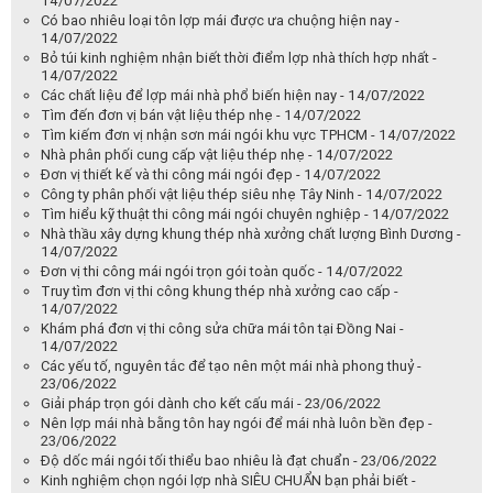
14/07/2022
Có bao nhiêu loại tôn lợp mái được ưa chuộng hiện nay -
14/07/2022
Bỏ túi kinh nghiệm nhận biết thời điểm lợp nhà thích hợp nhất -
14/07/2022
Các chất liệu để lợp mái nhà phổ biến hiện nay - 14/07/2022
Tìm đến đơn vị bán vật liệu thép nhẹ - 14/07/2022
Tìm kiếm đơn vị nhận sơn mái ngói khu vực TPHCM - 14/07/2022
Nhà phân phối cung cấp vật liệu thép nhẹ - 14/07/2022
Đơn vị thiết kế và thi công mái ngói đẹp - 14/07/2022
Công ty phân phối vật liệu thép siêu nhẹ Tây Ninh - 14/07/2022
Tìm hiểu kỹ thuật thi công mái ngói chuyên nghiệp - 14/07/2022
Nhà thầu xây dựng khung thép nhà xưởng chất lượng Bình Dương -
14/07/2022
Đơn vị thi công mái ngói trọn gói toàn quốc - 14/07/2022
Truy tìm đơn vị thi công khung thép nhà xưởng cao cấp -
14/07/2022
Khám phá đơn vị thi công sửa chữa mái tôn tại Đồng Nai -
14/07/2022
Các yếu tố, nguyên tắc để tạo nên một mái nhà phong thuỷ -
23/06/2022
Giải pháp trọn gói dành cho kết cấu mái - 23/06/2022
Nên lợp mái nhà bằng tôn hay ngói để mái nhà luôn bền đẹp -
23/06/2022
Độ dốc mái ngói tối thiểu bao nhiêu là đạt chuẩn - 23/06/2022
Kinh nghiệm chọn ngói lợp nhà SIÊU CHUẨN bạn phải biết -