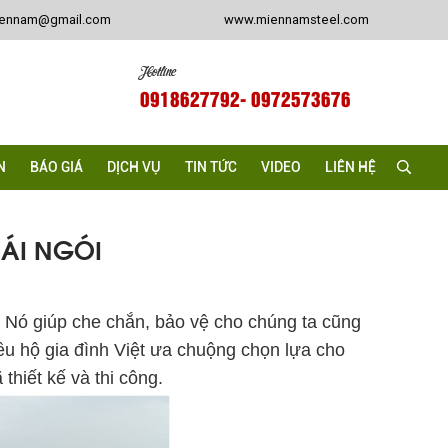
iennam@gmail.com
www.miennamsteel.com
Hotline
0918627792
- 0972573676
N
BÁO GIÁ
DỊCH VỤ
TIN TỨC
VIDEO
LIÊN HỆ
MÁI NGÓI
 Nó giúp che chắn, bảo vệ cho chúng ta cũng
ều hộ gia đình Việt ưa chuộng chọn lựa cho
hiết kế và thi công.