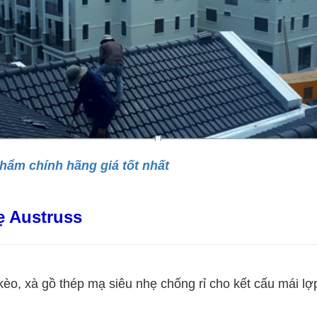
phẩm chính hãng giá tốt nhất
ẹ Austruss
, xà gồ thép mạ siêu nhẹ chống rỉ cho kết cấu mái lợp 