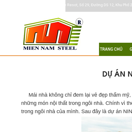
Khu DC Jamona Home Resot, Số 29, Đường DS 12, Khu Phố 2
TRANG CHỦ
G
DỰ ÁN N
Khung thép mái ngói
Mái nhà không chỉ đem lại vẻ đẹp thẩm mỹ, tr
những món nội thất trong ngôi nhà. Chính vì t
trong ngôi nhà của mình. Sau đây là dự án NI