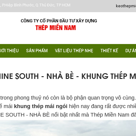
, P.Hiệp Bình Phước, Q.Thủ Đức, TP HCM
keothepm
IỚI THIỆU
SẢN PHẨM
VẬT LIỆU THÉP NHẸ
THIẾT KẾ
DỰ Á
INE SOUTH - NHÀ BÈ - KHUNG THÉP 
ong phong thuỷ nó còn là bộ phận quan trọng vô cùng.
hế mái
khung thép mái ngói
hiện nay đang rất được nhi
NE SOUTH - NHÀ BÈ nổi bật nhất mà Thép Miền Nam đã t