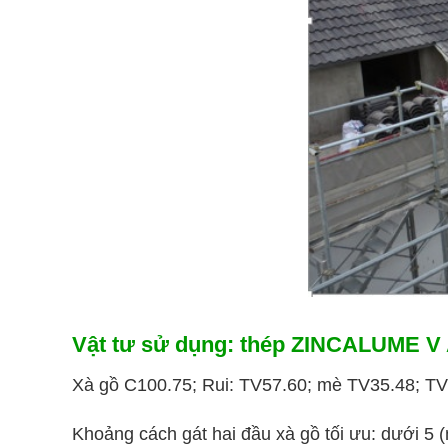
Vật tư sử dụng: thép ZINCALUME V 
Xà gồ C100.75; Rui: TV57.60; mè TV35.48; T
Khoảng cách gát hai đầu xà gồ tối ưu: dưới 5 