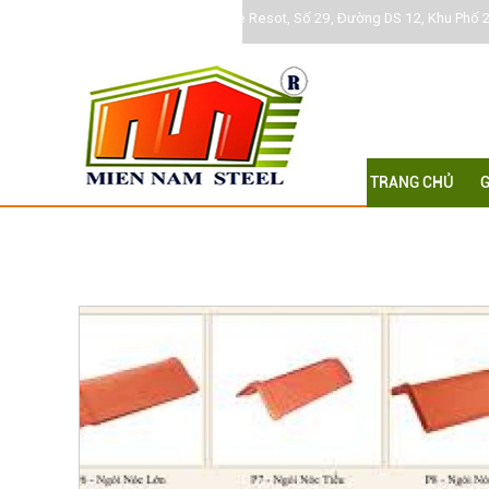
Khu DC Jamona Home Resot, Số 29, Đường DS 12, Khu Phố 2
TRANG CHỦ
G