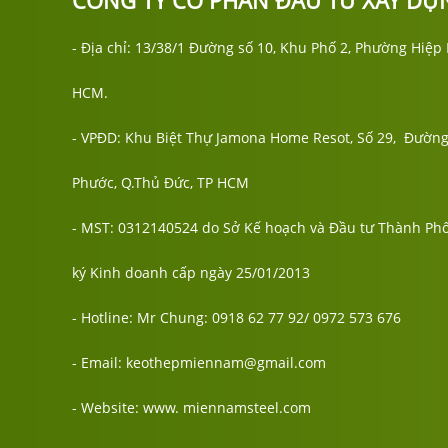
CÔNG TY CỔ PHẦN ĐẦU TƯ XÂY DỰ
- Địa chỉ: 13/38/1 Đường số 10, Khu Phố 2, Phường Hiệ
HCM.
- VPĐD: Khu Biệt Thự Jamona Home Resot, Số 29, Đường
Phước, Q.Thủ Đức, TP HCM
- MST: 0312140524 do Sở Kế hoạch và Đầu tư Thành Ph
ký Kinh doanh cấp ngày 25/01/2013
- Hotline: Mr Chung: 0918 62 77 92/ 0972 573 676
- Email: keothepmiennam@gmail.com
- Website: www. miennamsteel.com