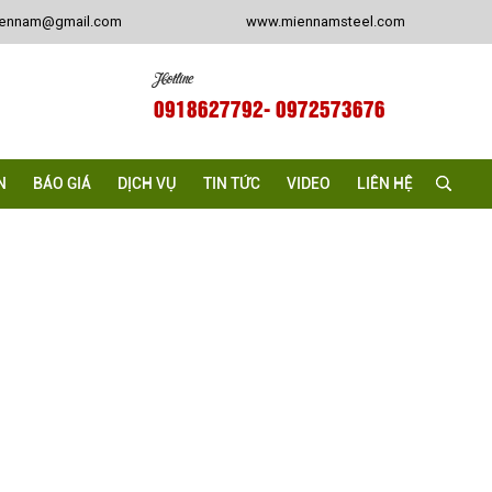
iennam@gmail.com
www.miennamsteel.com
Hotline
0918627792
- 0972573676
N
BÁO GIÁ
DỊCH VỤ
TIN TỨC
VIDEO
LIÊN HỆ