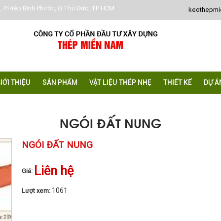
, P.Hiệp Bình Phước, Q.Thủ Đức, TP HCM
keothepm
IỚI THIỆU
SẢN PHẨM
VẬT LIỆU THÉP NHẸ
THIẾT KẾ
DỰ Á
NGÓI ĐẤT NUNG
NGÓI ĐẤT NUNG
Liên hệ
Giá:
1061
Lượt xem: